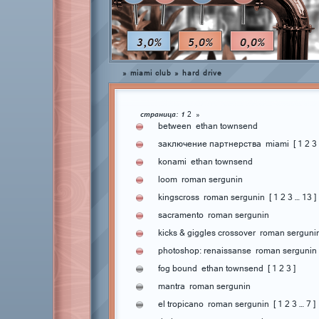
3,0%
5,0%
0,0%
»
miami club
»
hard drive
страница:
1
2
»
between
ethan townsend
заключение партнерства
miami
[
1
2
3
konami
ethan townsend
loom
roman sergunin
kingscross
roman sergunin
[
1
2
3
…
13
]
sacramento
roman sergunin
kicks & giggles crossover
roman serguni
photoshop: renaissanse
roman sergunin
fog bound
ethan townsend
[
1
2
3
]
mantra
roman sergunin
el tropicano
roman sergunin
[
1
2
3
…
7
]