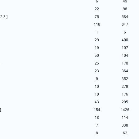
6
49
22
98
2
3
]
75
584
116
647
1
6
29
400
19
107
50
404
n
25
170
23
364
9
352
10
279
10
176
43
295
]
154
1426
18
114
7
338
8
62