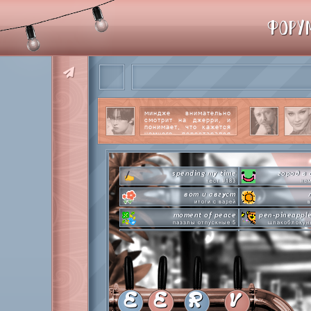
ФОРУ
миндже внимательно
смотрит на джерри, и
понимает, что кажется
немного перестарался
со своим вниманием к
этому парню.
читать
далее
spending my time
город в 
тест #183
нем
вот и август
итоги с варей
в
moment of peace
pen-pineappl
паззлы отпускные 5
шлакоблокун
hot n cold
сделай это п
охлаждаемся в клабграмме
л
everyone's a star
time goes 
покупаем звезды
анаг
private emotion
с днем эмоций #4
летняя ст
E
E
R
V