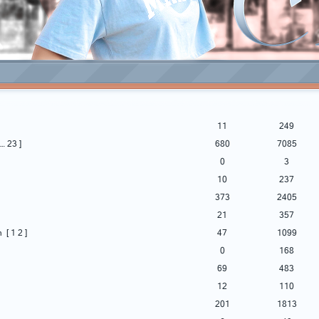
11
249
…
23
]
680
7085
0
3
10
237
373
2405
21
357
n
[
1
2
]
47
1099
0
168
69
483
12
110
201
1813