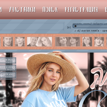
М
УЧАСТНИКИ
ПОИСК
РЕГИСТРАЦИЯ
привет, гость!
ил
войдите
♫ dj aaron remix - spence
стиле диско
ного новостей
лето с нами
нешки августа
e-apple-pen!
ь заказывали?
рямо сейчас
упим пиньяту!
by so slowly
раммы на базе
hot in herre
икер-пати туть