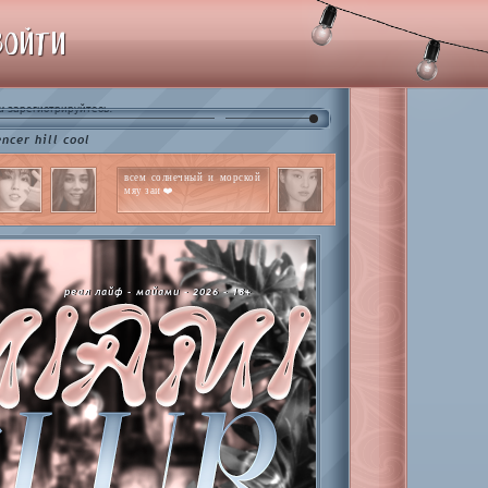
ВОЙТИ
и
.
зарегистрируйтесь
r hill cool
всем солнечный и морской
мяу заи ❤️
реал лайф - майами - 2026 - 18+