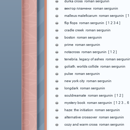
durka cross
roman sergunin
вектор пламени
roman sergunin
malleus maleficarum
roman sergunin
[
1
flip flops
roman sergunin
[
1
2
3
4
]
cradle creek
roman sergunin
boston
roman sergunin
prime
roman sergunin
notacross
roman sergunin
[
1
2
]
tenebria. legacy of ashes
roman serguni
goliath. worlds collide
roman sergunin
pulse
roman sergunin
new york city
roman sergunin
longdark
roman sergunin
souldreamate
roman sergunin
[
1
2
]
mystery book
roman sergunin
[
1
2
3
…
6
haze: the initiation
roman sergunin
alternative crossover
roman sergunin
cozy and warm cross
roman sergunin