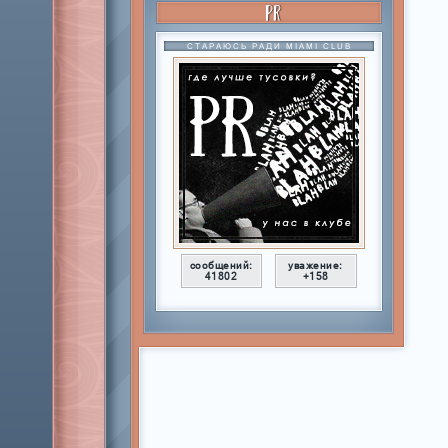
PR
СТАРАЮСЬ РАДИ MIAMI CLUB
сообщений:
уважение:
41802
+158