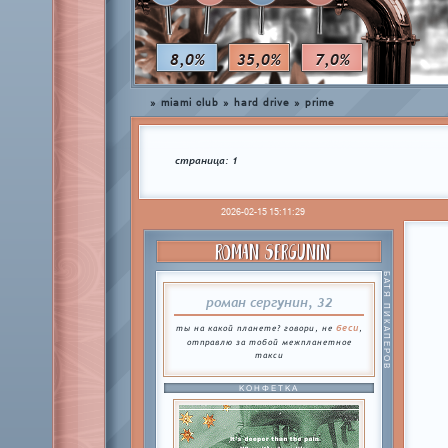
8,0%
35,0%
7,0%
»
miami club
»
hard drive
»
prime
страница:
1
2026-02-15 15:11:29
ROMAN SERGUNIN
БАТЯ ПИКАПЕРОВ
роман сергунин, 32
беси
ты на какой планете? говори, не
,
отправлю за тобой межпланетное
такси
КОНФЕТКА