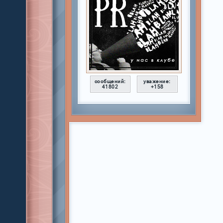
сообщений:
уважение:
41802
+158