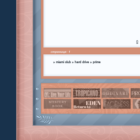
0
страница:
1
»
miami club
»
hard drive
»
prime