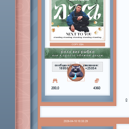
COPY:
ЕВА
сообщений:
уважение:
16958
+25054
200,0
4360
0
2026-04-10 10:33:29