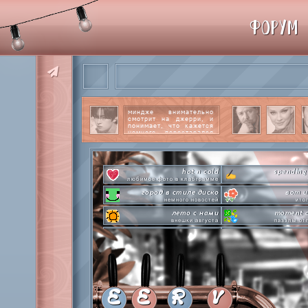
ФОРУМ
миндже внимательно
смотрит на джерри, и
понимает, что кажется
немного перестарался
со своим вниманием к
этому парню.
читать
далее
hot n cold
spending
любимое фото в клабграмме
город в стиле диско
вот и
немного новостей
ито
лето с нами
moment o
внешки августа
паззлы от
pen-pineapple-apple-pen!
сделай это прямо
шлакоблокунь заказывали?
лупим
everyone's a star
time goes by s
покупаем звезды
анаграмм
private emotion
hot 
с днем эмоций #4
летняя стикер-
E
E
R
V