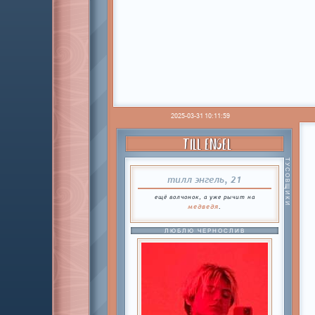
2025-03-31 10:11:59
TILL ENGEL
ТУСОВЩИКИ
тилл энгель, 21
ещё волчонок, а уже рычит на
медведя
.
ЛЮБЛЮ ЧЕРНОСЛИВ