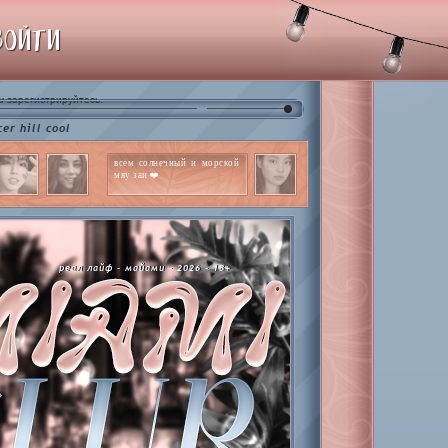
ВОЙТИ
и
.
зарегистрируйтесь
cool
всем солнечный и морской
мяу заи ❤️
реал лайф - майами - 2026 - 18+