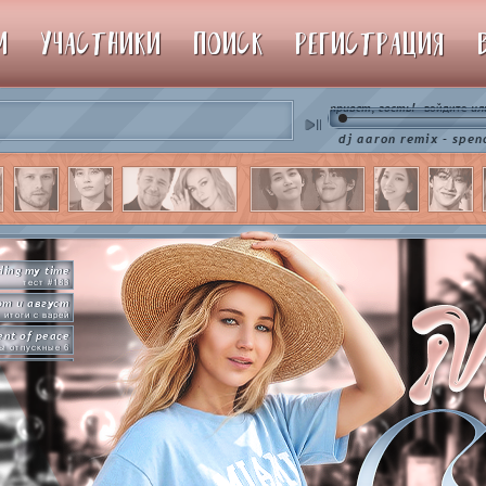
М
УЧАСТНИКИ
ПОИСК
РЕГИСТРАЦИЯ
привет, гость!
ил
войдите
♫ dj aaron remix - spencer hill 
ding my time
тест #183
от и август
итоги с варей
nt of peace
ы отпускные 6
рямо сейчас
упим пиньяту!
by so slowly
раммы на базе
hot in herre
икер-пати туть