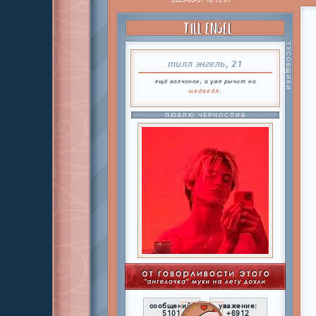
TILL ENGEL
ТУСОВЩИКИ
тилл энгель, 21
ещё волчонок, а уже рычит на
медведя
.
ЛЮБЛЮ ЧЕРНОСЛИВ
сообщений:
уважение:
5101
+6912