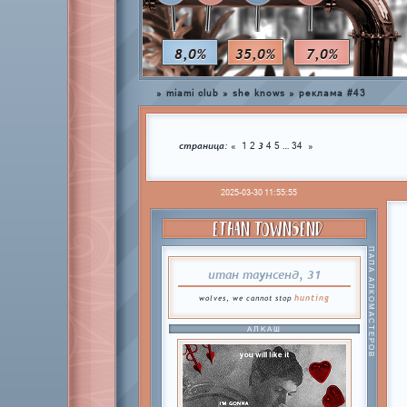
8,0%
35,0%
7,0%
»
miami club
»
she knows
»
реклама #43
страница:
3
…
«
1
2
4
5
34
»
2025-03-30 11:55:55
ETHAN TOWNSEND
ПАПА АЛКОМАСТЕРОВ
итан таунсенд, 31
hunting
wolves, we cannot stop
АЛКАШ