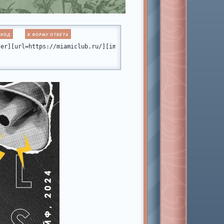
 КОД
В ФОРМУ ОТВЕТА
static.ru/files/001b/fb/fb/33775.png[/img][/url][/align]
ter][url=https://miamiclub.ru/][img]https://forumstatic.ru/files