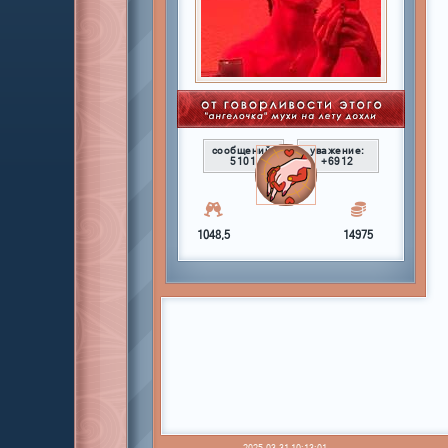
сообщений:
уважение:
5101
+6912
1048,5
14975
2025-03-31 10:13:01