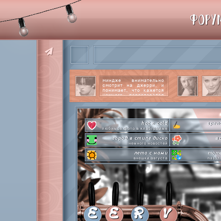
ФОРУ
миндже внимательно
смотрит на джерри, и
понимает, что кажется
немного перестарался
со своим вниманием к
этому парню.
читать
далее
hot n cold
spen
любимое фото в клабграмме
город в стиле диско
в
немного новостей
лето с нами
mome
внешки августа
паззл
pen-pineapple-apple-pen!
сделай это п
шлакоблокунь заказывали?
л
everyone's a star
time goes 
покупаем звезды
анаг
private emotion
с днем эмоций #4
летняя ст
E
E
R
V