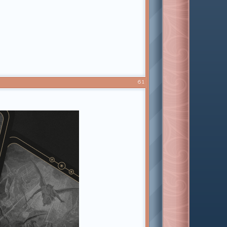
&p=2#p463827][img]https://forumstatic.ru/files/001b/c7/a6/60008.
61