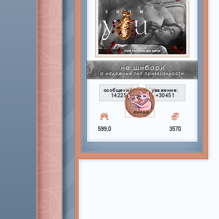
сообщений:
уважение:
14225
+30451
599,0
3570