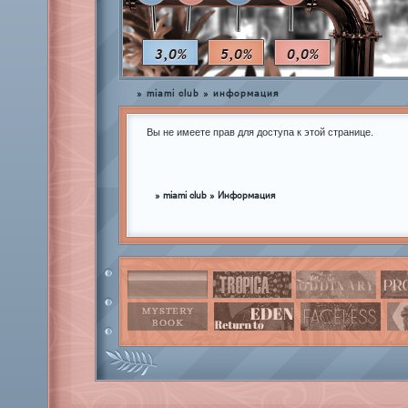
3,0%
5,0%
0,0%
»
miami club
»
информация
Вы не имеете прав для доступа к этой странице.
»
miami club
»
Информация