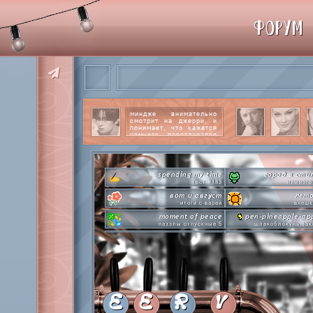
ФОРУМ
миндже внимательно
смотрит на джерри, и
понимает, что кажется
немного перестарался
со своим вниманием к
этому парню.
читать
далее
spending my time
город в сти
тест #183
немного
вот и август
лето
итоги с варей
внешк
moment of peace
pen-pineapple-ap
паззлы отпускные 5
шлакоблокунь зак
hot n cold
сделай это прямо
охлаждаемся в клабграмме
лупим
everyone's a star
time goes by s
покупаем звезды
анаграмм
private emotion
hot 
с днем эмоций #4
летняя стикер-
E
E
R
V