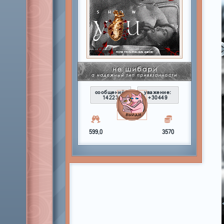
сообщений:
уважение:
14223
+30449
599,0
3570