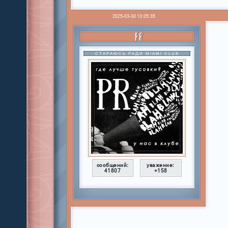
2025-03-30 13:05:35
PR
СТАРАЮСЬ РАДИ MIAMI CLUB
сообщений:
уважение:
41807
+158