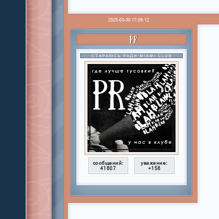
2025-03-30 17:09:12
PR
СТАРАЮСЬ РАДИ MIAMI CLUB
сообщений:
уважение:
41807
+158