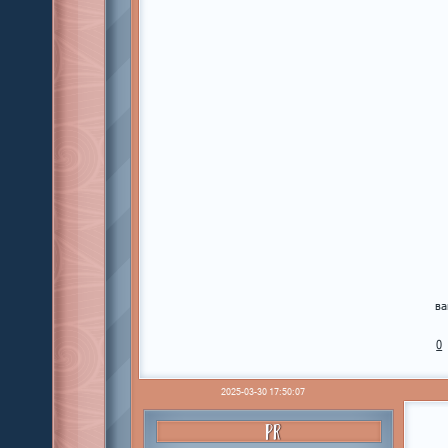
ва
0
2025-03-30 17:50:07
PR