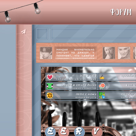
ФОРУМ
миндже внимательно
смотрит на джерри, и
понимает, что кажется
немного перестарался
со своим вниманием к
этому парню.
читать
далее
hot n cold
spending
любимое фото в клабграмме
город в стиле диско
вот и
немного новостей
ито
лето с нами
moment o
внешки августа
паззлы от
pen-pineapple-apple-pen!
сделай это прямо
шлакоблокунь заказывали?
лупим
everyone's a star
time goes by s
покупаем звезды
анаграмм
private emotion
hot 
с днем эмоций #4
летняя стикер-
E
E
R
V