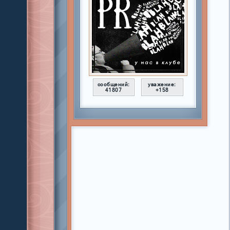
сообщений:
уважение:
41807
+158