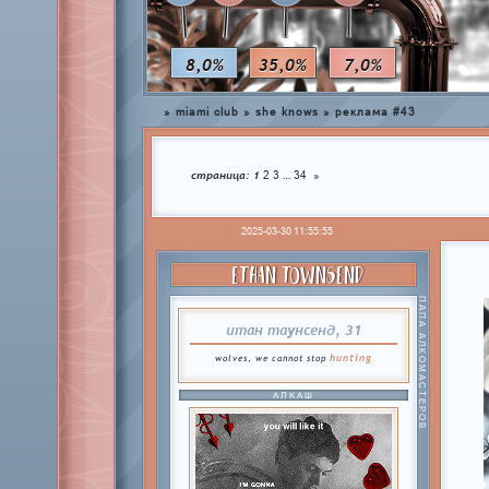
8,0%
35,0%
7,0%
»
miami club
»
she knows
»
реклама #43
страница:
1
…
2
3
34
»
2025-03-30 11:55:55
ETHAN TOWNSEND
ПАПА АЛКОМАСТЕРОВ
итан таунсенд, 31
hunting
wolves, we cannot stop
АЛКАШ