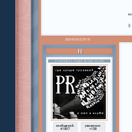
вз
0
2025-03-30 22:05:19
PR
СТАРАЮСЬ РАДИ MIAMI CLUB
сообщений:
уважение:
41807
+158