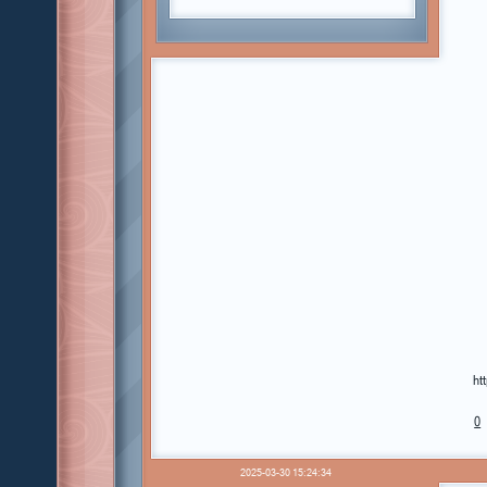
ht
0
2025-03-30 15:24:34