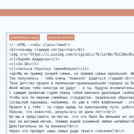
<br>

<br>• внешность выбирай какую хочешь, имя тоже, здесь написа
<br>• хихиками в тг тоже обеспечу (наверное)

<br>• посты пишу не очень часто, от тебя какой-то скорости т
<br>• все моменты обсуждаемы, всегда открыта к диалогу, чмок
</op>

</div>
СКОПИРОВАТЬ КОД
В ФОРМУ ОТВЕТА
<!--HTML--><div class="need">

<bl><na>ищу старшую сестру</na></bl>

<img src="https://i.pinimg.com/originals/7b/12/8b/7b128bc85a
<cl>Лорейн Андерсон</cl>

<cl>34-38</cl>

<cl>Jessica Chastain (менябельно)</cl>

<op>Мы не пример лучшей семьи, но пример семьи идеальной. И
Так получилось - тебе очень "повезло" родиться старшей.<br/>
Твое детство прошло в маленьком провинциальном городке за б
Иной жизни тебе никогда не дадут - и ты, будучи исключитель
С каждым прожитым годом перед тобой маячила дразнящая свобо
Чтобы все по меркам семейных стандартов: правильное образова
Соседский парнишка, например, по уши в тебя влюбленный - эт
Прошло и у тебя - ты гордо идешь по навязанному пути, работ
Поиски, что известно, результата не дали.<br/><br/>

Но мы и представить не могли, что это было бы меньшее из зо
Был ли весомый мотив, помимо вашей взаимной любви-нелюбви?<b
Действительно ли ты виновна?<br/>

Через что пройдет наша семья ради твоего спасения?<br/>
