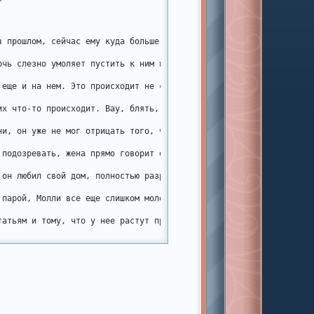
в прошлом, сейчас ему куда больше нравится писать сценарии, любя
очь слезно умоляет пустить к ним пожить ее подружку, сбежавшую и
 еще и на нем. Это происходит не сразу, вначале они пересекаются
их что-то происходит. Вау, блять, он прошляпил момент, когда Мол
ни, он уже не мог отрицать того, что их чувства, <em>/или как на
 подозревать, жена прямо говорит о том, что Молли пора съехать, 
 он любил свой дом, полностью разрушена, и он знает ч ь я это ви
 парой, Молли все еще слишком молода, чтобы уметь выстраивать зд
татьям и тому, что у нее растут прослушивания песен, улыбается до
я даже задействовать свои связи, всего-то нужно было развестись 
ну любовью и комфортом, а она все чаще пропадает где-то вне дома,
изни, поцеловал ее. Если бы можно было вернуться в прошлое, он бы
рня, ни в одной вселенной он не смог устоять перед ней и ее губам