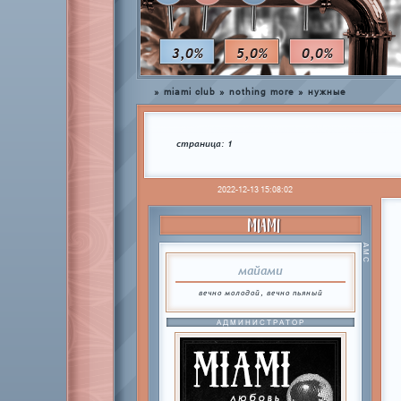
3,0%
5,0%
0,0%
»
miami club
»
nothing more
»
нужные
страница:
1
2022-12-13 15:08:02
MIAMI
АМС
майами
вечно молодой, вечно пьяный
АДМИНИСТРАТОР