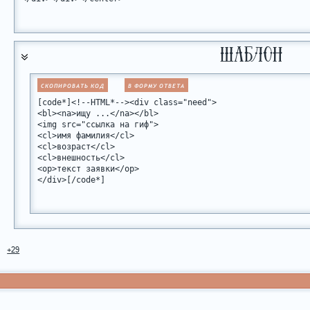
шаблон
СКОПИРОВАТЬ КОД
В ФОРМУ ОТВЕТА
[code*]<!--HTML*--><div class="need">

<bl><na>ищу ...</na></bl>

<img src="ссылка на гиф">

<cl>имя фамилия</cl>

<cl>возраст</cl>

<cl>внешность</cl>

<op>текст заявки</op>

</div>[/code*]
+29