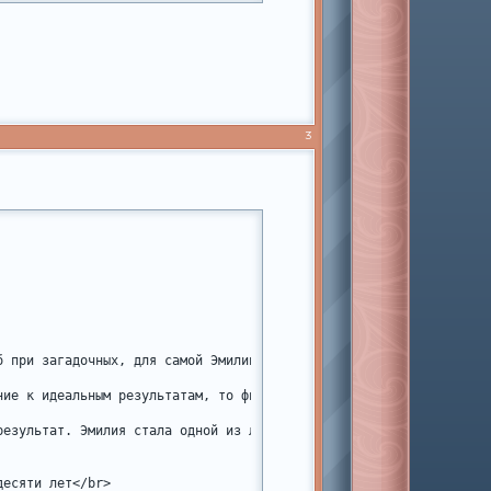
3
 при загадочных, для самой Эмилии, обстоятельствах.</br>

ние к идеальным результатам, то фигура тренера не позволила Эмил
результат. Эмилия стала одной из лучших в штате, а потом и на на
есяти лет</br>
