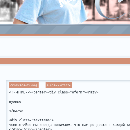
СКОПИРОВАТЬ КОД
В ФОРМУ ОТВЕТА
<!--HTML--><center><div class="oform"><nazv>

нужные

</nazv>

<div class="texttema">

<center>Все мы иногда понимаем, что нам до дрожи в каждой к
</div></div></center>