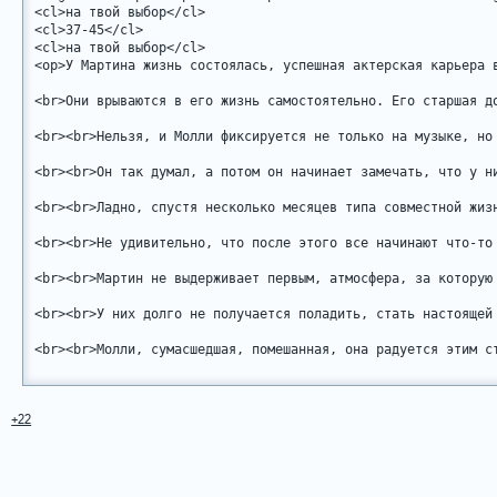
<cl>на твой выбор</cl>

<cl>37-45</cl>

<cl>на твой выбор</cl>

<op>У Мартина жизнь состоялась, успешная актерская карьера 
<br>Они врываются в его жизнь самостоятельно. Его старшая д
<br><br>Нельзя, и Молли фиксируется не только на музыке, но
<br><br>Он так думал, а потом он начинает замечать, что у н
<br><br>Ладно, спустя несколько месяцев типа совместной жиз
<br><br>Не удивительно, что после этого все начинают что-то
<br><br>Мартин не выдерживает первым, атмосфера, за которую
<br><br>У них долго не получается поладить, стать настоящей
<br><br>Молли, сумасшедшая, помешанная, она радуется этим с
<br><br>Ее карьера взлетает мгновенно, Мартину не приходитс
<br><br>И кажется, это главная ошибка, он окружает новую же
+22
<br><br>Мартин уже жалеет, что когда-то, словно в прошлой ж
<br><br>А потом Молли возвращается домой, и он понимает, хе