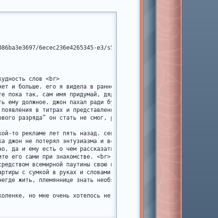
086ba3e3697/6ecec236e4265345-e3/s540x810/17f06f5862922286e97586ec
удность слов <br>

жет и больше. его я видела в раннем детстве и не помню совсем, а 
те пока так, сам имя придумай, дядь] не интересовала - потому что
ть ему должное. джон пахал ради будущего и мечты и это было дост
 появления в титрах и представлению - поменял это самое имя на бо
рвого разряда” он стать не смог, размениваясь на тв-постановки, 
кой-то рекламе лет пять назад. сейчас джон доу нигде не работает,
ка джон не потерял энтузиазма и все еще хочет вновь обрести извес
но, да и ему есть о чем рассказать. у джона есть канал на ютубе, 
те его сами при знакомстве. <br>

средством всемирной паутины свою племянницу, которая тоже в амер
артиры с сумкой в руках и словами - “племяшка здравствуй, можно у
егде жить, племяннице знать необязательно. <br> <br>

коленке, но мне очень хотелось не откладывать в долгий ящик эту 