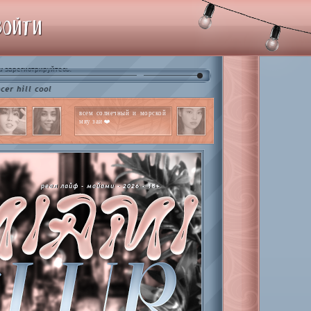
ВОЙТИ
и
.
зарегистрируйтесь
ll cool
всем солнечный и морской
мяу заи ❤️
реал лайф - майами - 2026 - 18+