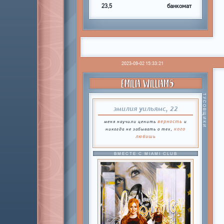
23,5
банкомат
2023-09-02 15:33:21
EMILIA WILLIAMS
ТУСОВЩИКИ
эмилия уильямс, 22
верность
меня научили ценить
и
кого
никогда не забывать о тех,
любишь
ВМЕСТЕ С MIAMI CLUB