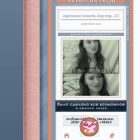
МАМА ТУСОВЩИКОВ
варенька коваль-барлоу, 23
мяу
кисс
ми
ДИСКОТЕКА ВАРВАРИЯ
сообщений:
уважение:
26941
+49943