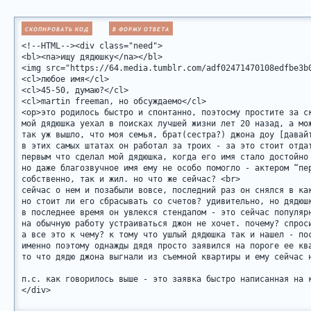
СКОПИРОВАТЬ КОД
В ФОРМУ ОТВЕТА
<!--HTML--><div class="need">

<bl><na>ищу дядюшку</na></bl>

<img src="https://64.media.tumblr.com/adf02471470108edfbe3b
<cl>любое имя</cl> 

<cl>45-50, думаю?</cl> 

<cl>martin freeman, но обсуждаемо</cl> 

<op>это родилось быстро и спонтанно, поэтосму простите за ск
мой дядюшка уехал в поисках лучшей жизни лет 20 назад, а мо
так уж вышло, что моя семья, брат(сестра?) джона доу [давай
в этих самых штатах он работал за троих - за это стоит отда
первым что сделал мой дядюшка, когда его имя стало достойно
но даже благозвучное имя ему не особо помогло - актером “пе
собственно, так и жил. но что же сейчас? <br>

сейчас о нем и позабыли вовсе, последний раз он снялся в ка
но стоит ли его сбрасывать со счетов? удивительно, но дядюш
в последнее время он увлекся стендапом - это сейчас популяр
на обычную работу устраиваться джон не хочет. почему? спроси
а все это к чему? к тому что ушлый дядюшка так и нашел - по
именно поэтому однажды дядя просто заявился на пороге ее кв
то что дядю джона выгнали из съемной квартиры и ему сейчас н
п.с. как говорилось выше - это заявка быстро написанная на 
</div>