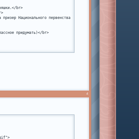
яшки.</br>

>

а призер Национального первенства США (выиграла серебро). Но пока
ассное придумать)</br>

4
if">
