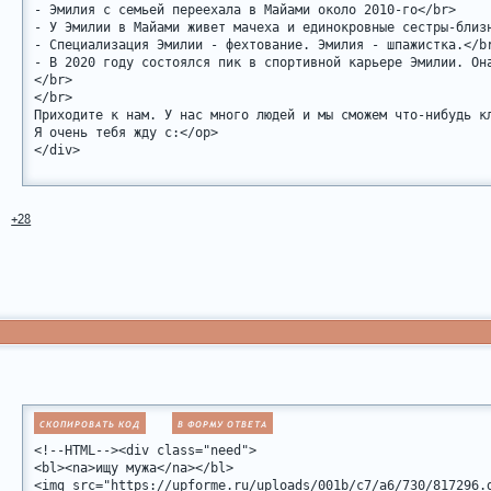
- Эмилия с семьей переехала в Майами около 2010-го</br>

- У Эмилии в Майами живет мачеха и единокровные сестры-близн
- Специализация Эмилии - фехтование. Эмилия - шпажистка.</br
- В 2020 году состоялся пик в спортивной карьере Эмилии. Он
</br>

</br>

Приходите к нам. У нас много людей и мы сможем что-нибудь кл
Я очень тебя жду с:</op>

</div>
+28
СКОПИРОВАТЬ КОД
В ФОРМУ ОТВЕТА
<!--HTML--><div class="need">

<bl><na>ищу мужа</na></bl>

<img src="https://upforme.ru/uploads/001b/c7/a6/730/817296.g