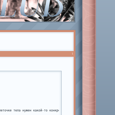
1
леточке тела нужен какой-то конкретный персонаж. Для этого и прид