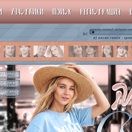
М
УЧАСТНИКИ
ПОИСК
РЕГИСТРАЦИЯ
привет, гость!
ил
войдите
♫ dj aaron remix - spencer hi
py birthday!
вляем нейтана
от и август
итоги с варей
nt of peace
ы отпускные 5
hot n cold
 в клабграмме
one's a star
купаем звезды
vate emotion
нем эмоций #4