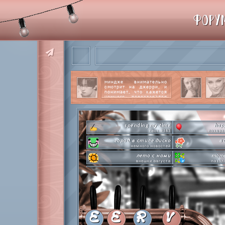
ФОРУ
миндже внимательно
смотрит на джерри, и
понимает, что кажется
немного перестарался
со своим вниманием к
этому парню.
читать
далее
spending my time
hap
тест #183
поздра
город в стиле диско
в
немного новостей
лето с нами
mome
внешки августа
паззл
pen-pineapple-apple-pen!
шлакоблокунь заказывали?
охлаждаемся
сделай это прямо сейчас
every
лупим пиньяту!
по
time goes by so slowly
pri
анаграммы на базе
с д
E
E
R
V
hot in herre
летняя стикер-пати туть