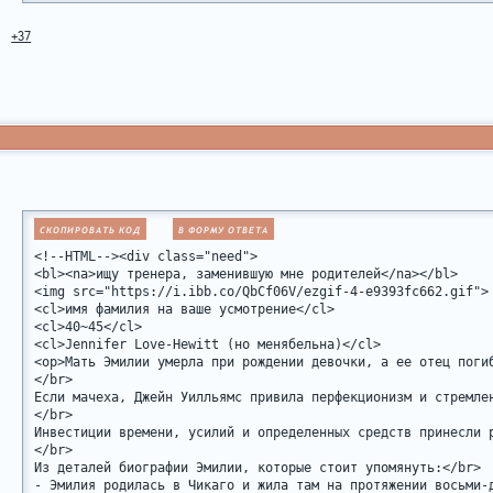
+37
СКОПИРОВАТЬ КОД
В ФОРМУ ОТВЕТА
<!--HTML--><div class="need">

<bl><na>ищу тренера, заменившую мне родителей</na></bl>

<img src="https://i.ibb.co/QbCf06V/ezgif-4-e9393fc662.gif">

<cl>имя фамилия на ваше усмотрение</cl>

<cl>40~45</cl>

<cl>Jennifer Love-Hewitt (но менябельна)</cl>

<op>Мать Эмилии умерла при рождении девочки, а ее отец погиб
</br>

Если мачеха, Джейн Уилльямс привила перфекционизм и стремле
</br>

Инвестиции времени, усилий и определенных средств принесли 
</br>

Из деталей биографии Эмилии, которые стоит упомянуть:</br>

- Эмилия родилась в Чикаго и жила там на протяжении восьми-д