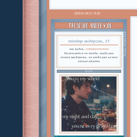
2025-01-30 21:15:52
THEODORE ANDERSON
АЛКОМАСТЕРЫ
теодор андерсон, 31
совершенство
как видно,
достигается не тогда, когда уже
нечего прибавить, но когда уже ничего
нельзя отнять
DILF