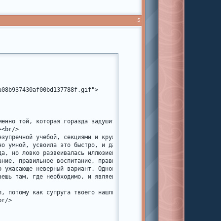
но то, которое я упоминала в анкете, но его легко поменять 

5
оже не требую, пишем, как пишется и все такое 

!

08b937430af00bd137788f.gif">

менно той, которая горазда задушить своими идеалами любое непокор
<br/>

езупречной учебой, секциями и кружками, сотнями увлечений, которы
но умной, усвоила это быстро, и даже научилась не оказывать сопро
да, но ловко развеивалась иллюзией в путах материнской любви. Поэ
ние, правильное воспитание, правильные взгляды.

о ужасающе неверный вариант. Однокурсники, а после и коллеги по 
аешь там, где необходимо, и являешься достойной женой достойного
л, потому как супруга твоего нашли с ног до головы мертвым, а про
r/>
