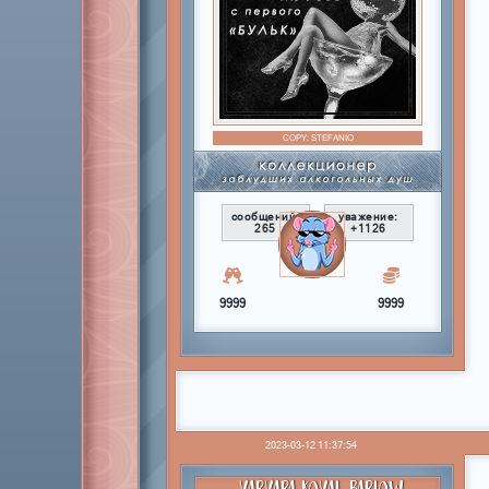
COPY:
STEFANIO
сообщений:
уважение:
265
+1126
9999
9999
2023-03-12 11:37:54
VARVARA KOVAL-BARLOW