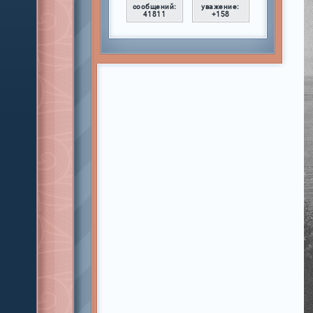
сообщений:
уважение:
41811
+158