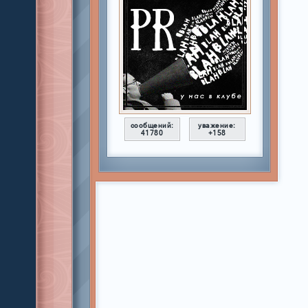
сообщений:
уважение:
41780
+158