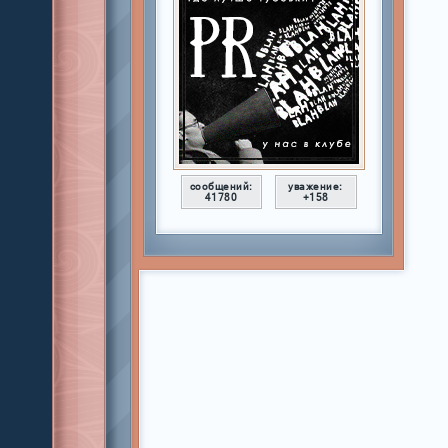
сообщений:
уважение:
41780
+158