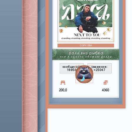
COPY:
ЕВА
сообщений:
уважение:
16958
+25047
200,0
4360