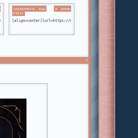
У
СКОПИРОВАТЬ КОД
В ФОРМУ
ОТВЕТА
#p224354][img]https://forumstatic.ru/files/001b/c7/a6/49383.png[
miamiclub.ru/viewtopic.php?id=10#p211770][img]https://forumstati
[align=center][url=https://miamiclub.ru/viewtopic.php?id=1
2