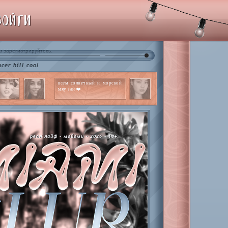
ВОЙТИ
и
.
зарегистрируйтесь
cool
всем солнечный и морской
мяу заи ❤️
реал лайф - майами - 2026 - 18+