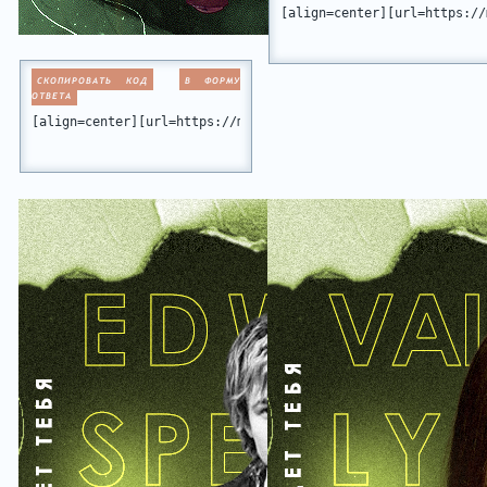
[align=center][url=https://
СКОПИРОВАТЬ КОД
В ФОРМУ
ОТВЕТА
[align=center][url=https://miamiclub.ru][img]https://i.imgu