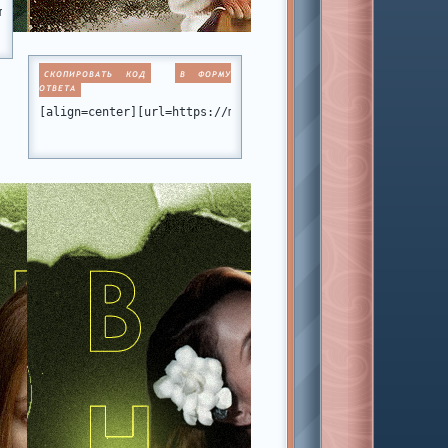
miamiclub.ru][img]https://i.imgur.com/sBfgCQy.png[/img][/url][/a
СКОПИРОВАТЬ КОД
В ФОРМУ
ОТВЕТА
r.com/umXYjex.png[/img][/url][/align]
[align=center][url=https://miamiclub.ru][img]https://i.img