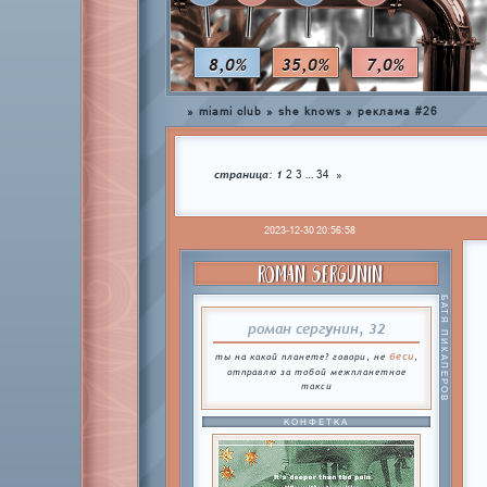
8,0%
35,0%
7,0%
»
miami club
»
she knows
»
реклама #26
страница:
1
…
2
3
34
»
2023-12-30 20:56:58
ROMAN SERGUNIN
БАТЯ ПИКАПЕРОВ
роман сергунин, 32
беси
ты на какой планете? говори, не
,
отправлю за тобой межпланетное
такси
КОНФЕТКА