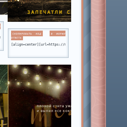
У
СКОПИРОВАТЬ КОД
В ФОРМУ
static.ru/files/001b/fb/fb/53180.png[/img][/url][/align]
miamiclub.ru][img]https://imgur.com/qh8ZEGm.gif[/img][/url][/ali
ОТВЕТА
[align=center][url=https://miamiclub.ru/][img]https://i.im