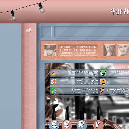
ФОРУ
миндже внимательно
смотрит на джерри, и
понимает, что кажется
немного перестарался
со своим вниманием к
этому парню.
читать
далее
spending my time
город в 
тест #183
нем
вот и август
итоги с варей
в
moment of peace
pen-pineappl
паззлы отпускные 5
шлакоблокун
hot n cold
сделай это п
охлаждаемся в клабграмме
л
everyone's a star
time goes 
покупаем звезды
анаг
private emotion
с днем эмоций #4
летняя ст
E
E
R
V