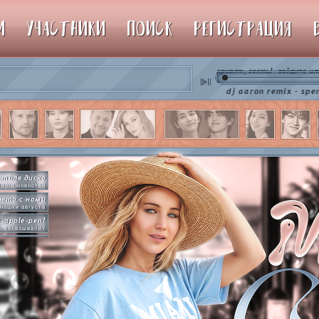
М
УЧАСТНИКИ
ПОИСК
РЕГИСТРАЦИЯ
привет, гость!
ил
войдите
♫ dj aaron remix - spencer hill 
стиле диско
ного новостей
лето с нами
нешки августа
e-apple-pen!
ь заказывали?
рямо сейчас
упим пиньяту!
by so slowly
раммы на базе
hot in herre
икер-пати туть