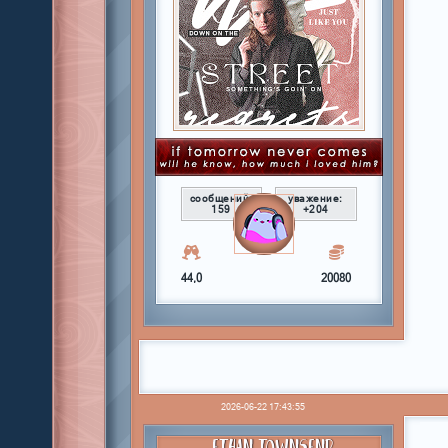
сообщений:
уважение:
159
+204
44,0
20080
2026-06-22 17:43:55
ETHAN TOWNSEND