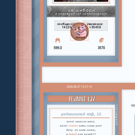
сообщений:
уважение:
14226
+30458
599,0
3570
2026-06-27 14:21:14
REGINALD LUV
пр
ТУСОВЩИКИ
реджинальд лаф, 32
алло! занесло меня,
скажи
алло!
хоть слово мне!
бегу, не знаю зачем,
твой
я
или ничей!!!