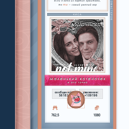
МАМА АЛКОМАСТЕРОВ
если я одна из картин эрмитажа,
ты
то
— самый умелый вор
КИСА
сообщений:
уважение:
56183
+109196
762,5
1080