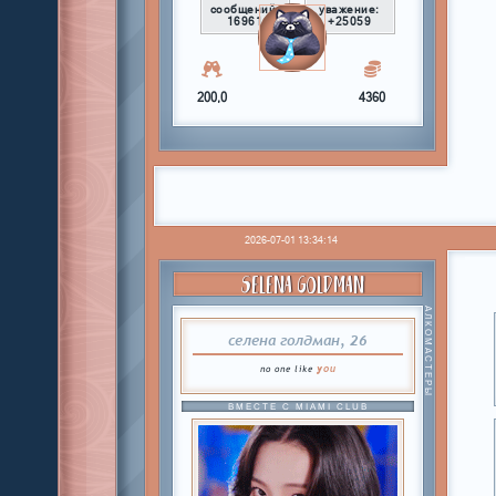
сообщений:
уважение:
16961
+25059
200,0
4360
2026-07-01 13:34:14
SELENA GOLDMAN
АЛКОМАСТЕРЫ
селена голдман, 26
you
no one like
ВМЕСТЕ С MIAMI CLUB