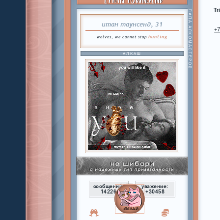
Tr
ПАПА АЛКОМАСТЕРОВ
итан таунсенд, 31
+
hunting
wolves, we cannot stop
АЛКАШ
сообщений:
уважение:
14226
+30458