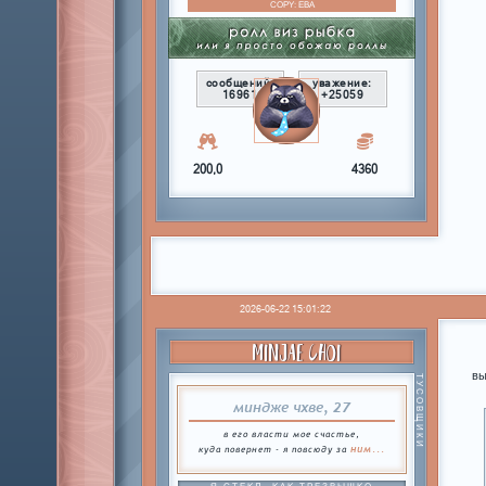
COPY:
ЕВА
сообщений:
уважение:
16961
+25059
200,0
4360
2026-06-22 15:01:22
MINJAE CHOI
вы
ТУСОВЩИКИ
миндже чхве, 27
в его власти мое счастье,
ним...
куда повернет - я повсюду за