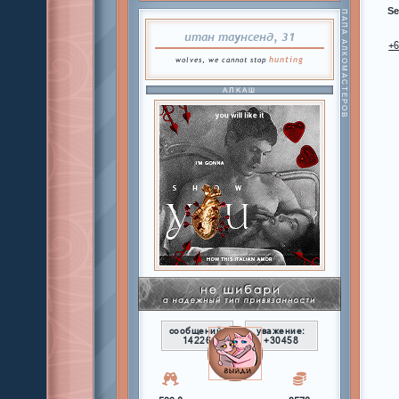
Se
ПАПА АЛКОМАСТЕРОВ
итан таунсенд, 31
+
hunting
wolves, we cannot stop
АЛКАШ
сообщений:
уважение:
14226
+30458