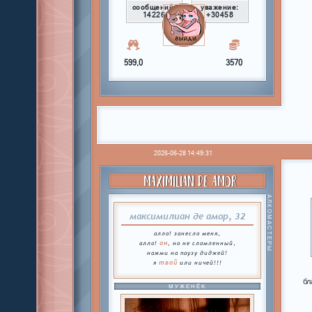
сообщений:
уважение:
14226
+30458
599,0
3570
2026-06-28 14:49:31
MAXIMILIAN DE AMOR
АЛКОМАСТЕРЫ
максимилиан де амор, 32
алло! занесло меня,
он
алло!
, но не сломленный,
нажми на паузу диджей!
твой
я
или ничей!!!
бл
МУЖЕНЁК