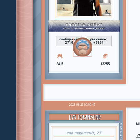
сообщений:
уважение:
2716
+6984
94,5
13255
2026-06-23 00:00:47
EVA TOWNSEND
Mi
ева таунсенд, 27
+