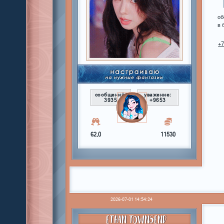
об
в 
+
сообщений:
уважение:
3935
+9653
62,0
11530
2026-07-01 14:54:24
ETHAN TOWNSEND