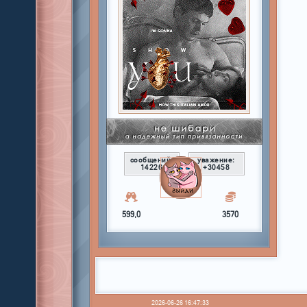
сообщений:
уважение:
14226
+30458
599,0
3570
2026-06-26 16:47:33