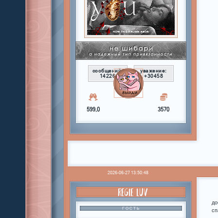
сообщений:
уважение:
14226
+30458
599,0
3570
2026-06-27 13:50:48
REGIE LUV
до
ГОСТЬ
сп