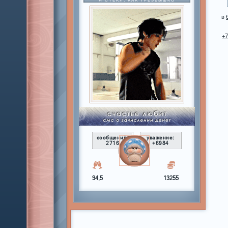
Я СТЕКЛ, КАК ТРЕЗВЫШКО
в
+
сообщений:
уважение:
2716
+6984
94,5
13255