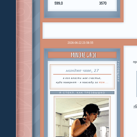
599,0
3570
2026-06-22 23:58:55
MINJAE CHOI
пр
ТУСОВЩИКИ
миндже чхве, 27
в его власти мое счастье,
ним...
куда повернет - я повсюду за
Я СТЕКЛ, КАК ТРЕЗВЫШКО
+