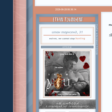
2026-06-28 06:36:14
ETHAN TOWNSEND
ma
ПАПА АЛКОМАСТЕРОВ
итан таунсенд, 31
+
hunting
wolves, we cannot stop
АЛКАШ