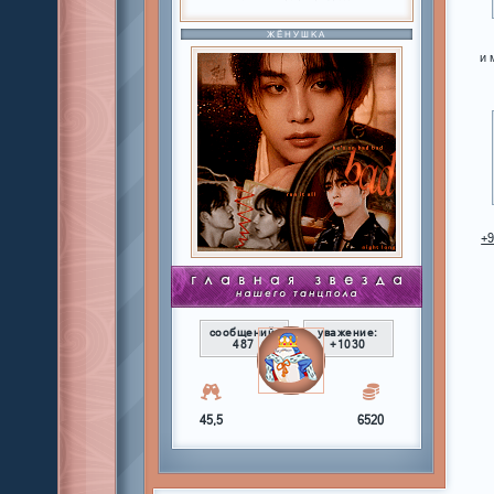
ЖЁНУШКА
и
+
сообщений:
уважение:
487
+1030
45,5
6520