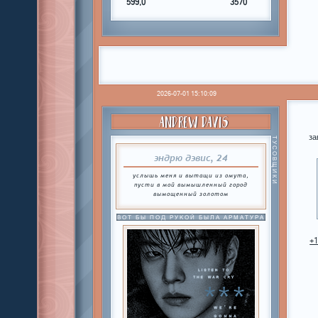
599,0
3570
2026-07-01 15:10:09
ANDREW DAVIS
за
ТУСОВЩИКИ
эндрю дэвис, 24
услышь меня и вытащи из омута,
пусти в мой вымышленный город
вымощенный золотом
ВОТ БЫ ПОД РУКОЙ БЫЛА АРМАТУРА
+