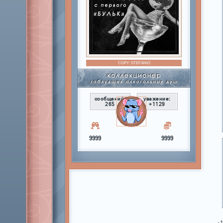
COPY:
STEFANIO
сообщений:
уважение:
265
+1129
9999
9999