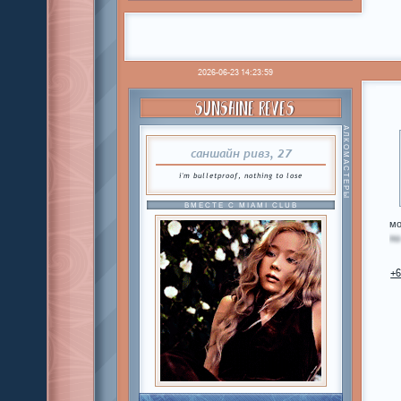
2026-06-23 14:23:59
SUNSHINE REVES
АЛКОМАСТЕРЫ
саншайн ривз, 27
i'm bulletproof, nothing to lose
ВМЕСТЕ С MIAMI CLUB
мо
по
+