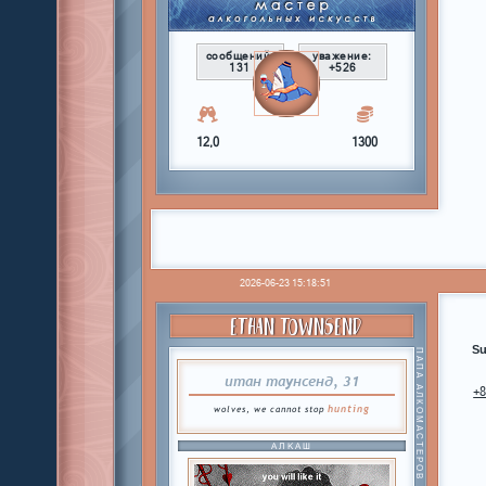
сообщений:
уважение:
131
+526
12,0
1300
2026-06-23 15:18:51
ETHAN TOWNSEND
Su
ПАПА АЛКОМАСТЕРОВ
итан таунсенд, 31
+
hunting
wolves, we cannot stop
АЛКАШ