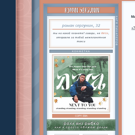
ROMAN SERGUNIN
Ma
БАТЯ ПИКАПЕРОВ
роман сергунин, 32
+
беси
ты на какой планете? говори, не
,
отправлю за тобой межпланетное
такси
КОНФЕТКА
COPY:
ЕВА