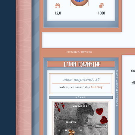
12,0
1300
2026-06-27 08:16:46
ETHAN TOWNSEND
Su
ПАПА АЛКОМАСТЕРОВ
итан таунсенд, 31
+
hunting
wolves, we cannot stop
АЛКАШ