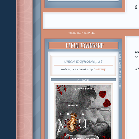
0
2026-06-27 14:01:44
ETHAN TOWNSEND
re
ПАПА АЛКОМАСТЕРОВ
за
итан таунсенд, 31
hunting
wolves, we cannot stop
+
АЛКАШ