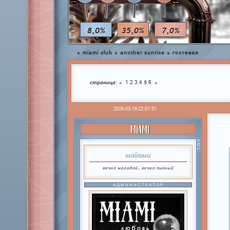
8,0%
35,0%
7,0%
»
miami club
»
another sunrise
»
гостевая
страница:
5
«
1
2
3
4
6
»
2026-03-19 22:07:51
MIAMI
АМС
майами
вечно молодой, вечно пьяный
АДМИНИСТРАТОР