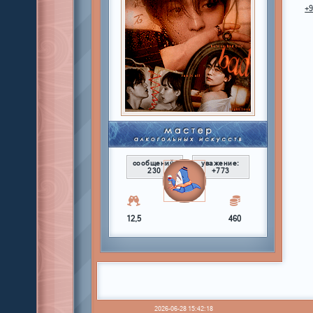
+
сообщений:
уважение:
230
+773
12,5
460
2026-06-28 15:42:18