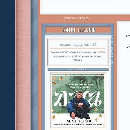
2026-06-27 14:36:35
ROMAN SERGUNIN
Re
БАТЯ ПИКАПЕРОВ
роман сергунин, 32
+
беси
ты на какой планете? говори, не
,
отправлю за тобой межпланетное
такси
КОНФЕТКА