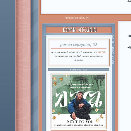
+
2026-06-21 00:37:26
ROMAN SERGUNIN
Tr
БАТЯ ПИКАПЕРОВ
роман сергунин, 32
+
беси
ты на какой планете? говори, не
,
отправлю за тобой межпланетное
такси
КОНФЕТКА