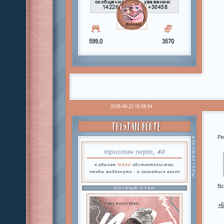
сообщений:
уважение:
14226
+30458
599,0
3570
2026-06-22 16:58:54
TRISTAN PERTE
Ре
АЛКОМАСТЕРЫ
тристан перт, 40
твои
я вдыхаю
обстоятельства,
чтобы выдохнуть - и оказаться возле
Вс
НОТНЫЙ СТАН
+