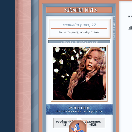
SUNSHINE REVES
а 
АЛКОМАСТЕРЫ
саншайн ривз, 27
+
i'm bulletproof, nothing to lose
ВМЕСТЕ С MIAMI CLUB
сообщений:
уважение:
131
+526