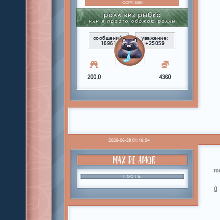
COPY:
ЕВА
сообщений:
уважение:
16961
+25059
200,0
4360
2026-06-28 01:16:04
MAX DE AMOR
го
ГОСТЬ
0