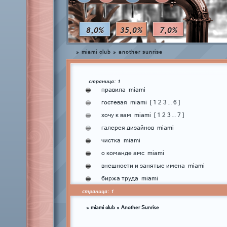
8,0%
35,0%
7,0%
»
miami club
»
another sunrise
страница:
1
правила
miami
гостевая
miami
[
1
2
3
…
6
]
хочу к вам
miami
[
1
2
3
…
7
]
галерея дизайнов
miami
чистка
miami
о команде амс
miami
внешности и занятые имена
miami
биржа труда
miami
страница:
1
»
miami club
»
Another Sunrise