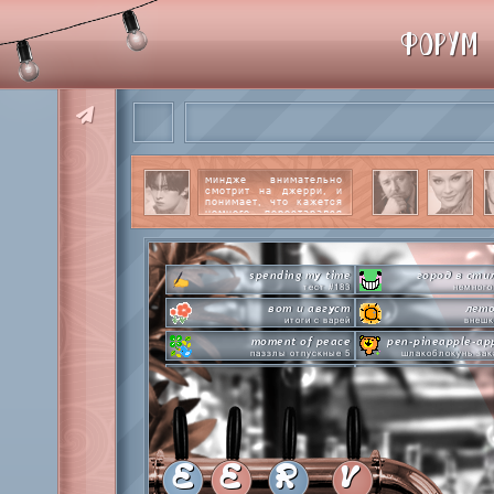
ФОРУМ
миндже внимательно
смотрит на джерри, и
понимает, что кажется
немного перестарался
со своим вниманием к
этому парню.
читать
далее
spending my time
город в сти
тест #183
немного
вот и август
лето
итоги с варей
внешк
moment of peace
pen-pineapple-ap
паззлы отпускные 5
шлакоблокунь зак
hot n cold
сделай это прямо
охлаждаемся в клабграмме
лупим
everyone's a star
time goes by s
покупаем звезды
анаграмм
private emotion
hot 
с днем эмоций #4
летняя стикер-
E
E
R
V