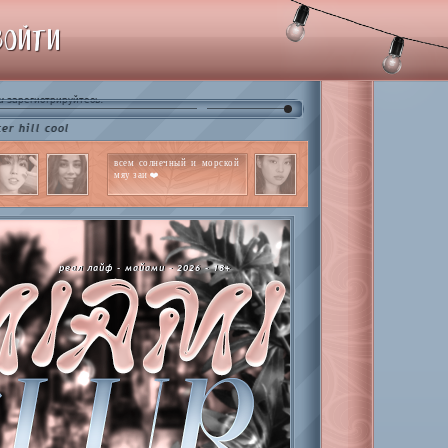
ВОЙТИ
и
.
зарегистрируйтесь
ool
всем солнечный и морской
мяу заи ❤️
реал лайф - майами - 2026 - 18+