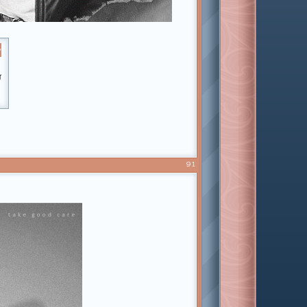
У
&p=2#p463827][img]https://i.imgur.com/59n57G7.png[/img][/url][/a
miamiclub.ru/viewtopic.php?id=10&p=2#p468837][img]https://i.imgu
91