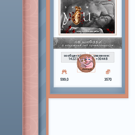
сообщений:
уважение:
14223
+30448
599,0
3570