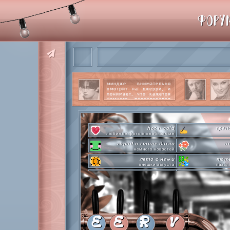
ФОРУ
миндже внимательно
смотрит на джерри, и
понимает, что кажется
немного перестарался
со своим вниманием к
этому парню.
читать
далее
hot n cold
spen
любимое фото в клабграмме
город в стиле диско
в
немного новостей
лето с нами
mome
внешки августа
паззл
pen-pineapple-apple-pen!
сделай это п
шлакоблокунь заказывали?
л
everyone's a star
time goes 
покупаем звезды
анаг
private emotion
с днем эмоций #4
летняя ст
E
E
R
V