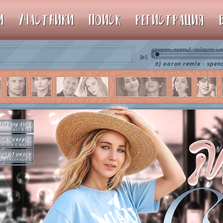
М
УЧАСТНИКИ
ПОИСК
РЕГИСТРАЦИЯ
привет, гость!
ил
войдите
♫ dj aaron remix - spencer hill c
ding my time
тест #183
от и август
итоги с варей
nt of peace
ы отпускные 6
рямо сейчас
упим пиньяту!
by so slowly
раммы на базе
hot in herre
икер-пати туть