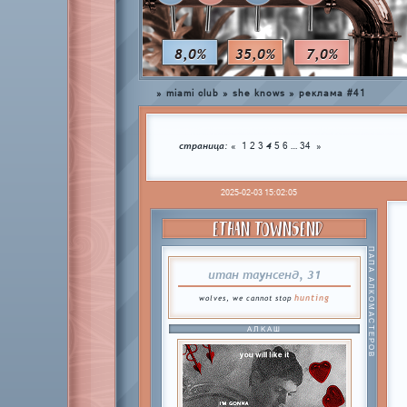
8,0%
35,0%
7,0%
»
miami club
»
she knows
»
реклама #41
страница:
4
…
«
1
2
3
5
6
34
»
2025-02-03 15:02:05
ETHAN TOWNSEND
ПАПА АЛКОМАСТЕРОВ
итан таунсенд, 31
hunting
wolves, we cannot stop
АЛКАШ