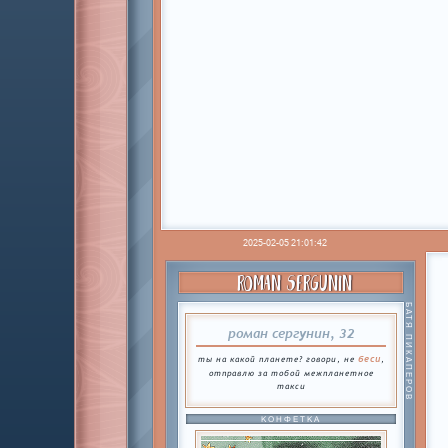
2025-02-05 21:01:42
ROMAN SERGUNIN
БАТЯ ПИКАПЕРОВ
роман сергунин, 32
беси
ты на какой планете? говори, не
,
отправлю за тобой межпланетное
такси
КОНФЕТКА