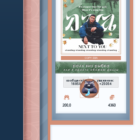
COPY:
ЕВА
сообщений:
уважение:
16958
+25054
200,0
4360