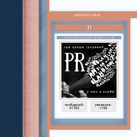
2025-02-05 21:08:43
PR
СТАРАЮСЬ РАДИ MIAMI CLUB
сообщений:
уважение:
41792
+158