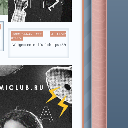
У
СКОПИРОВАТЬ КОД
В ФОРМУ
static.ru/files/001b/fb/fb/33775.png[/img][/url][/align]
miamiclub.ru/][img]https://forumstatic.ru/files/001b/fb/fb/54532
ОТВЕТА
[align=center][url=https://miamiclub.ru/viewtopic.php?id=1