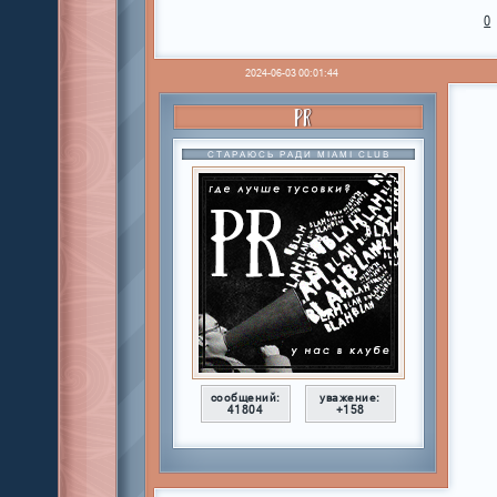
0
2024-06-03 00:01:44
PR
СТАРАЮСЬ РАДИ MIAMI CLUB
сообщений:
уважение:
41804
+158