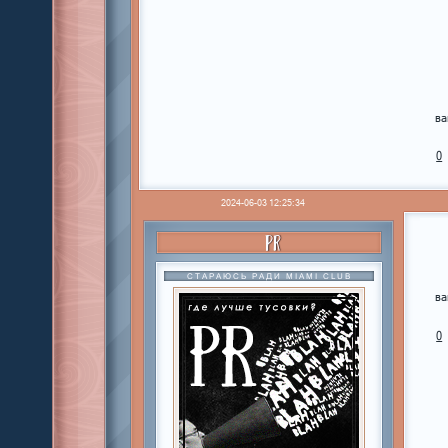
ва
0
2024-06-03 12:25:34
PR
СТАРАЮСЬ РАДИ MIAMI CLUB
ва
0