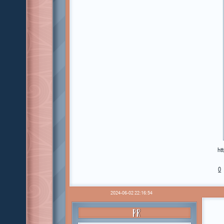
ht
0
2024-06-02 22:16:54
PR