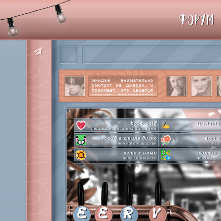
ФОРУМ
миндже внимательно
смотрит на джерри, и
понимает, что кажется
немного перестарался
со своим вниманием к
этому парню.
читать
далее
hot n cold
spending
любимое фото в клабграмме
город в стиле диско
вот и
немного новостей
ито
лето с нами
moment o
внешки августа
паззлы от
pen-pineapple-apple-pen!
сделай это прямо
шлакоблокунь заказывали?
лупим
everyone's a star
time goes by s
покупаем звезды
анаграмм
private emotion
hot 
с днем эмоций #4
летняя стикер-
E
E
R
V