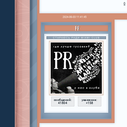
0
2024-06-03 11:41:45
PR
СТАРАЮСЬ РАДИ MIAMI CLUB
сообщений:
уважение:
41804
+158