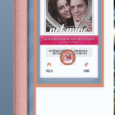
сообщений:
уважение:
56146
+109133
762,5
1080