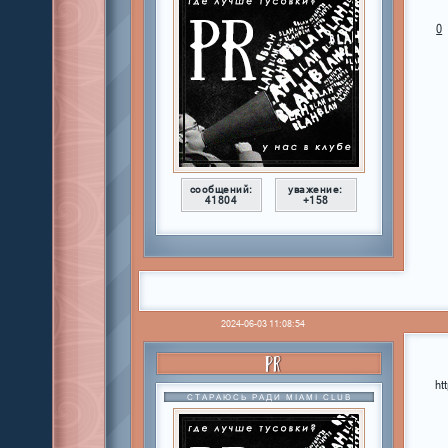
0
сообщений:
уважение:
41804
+158
2024-06-03 11:08:54
PR
ht
СТАРАЮСЬ РАДИ MIAMI CLUB