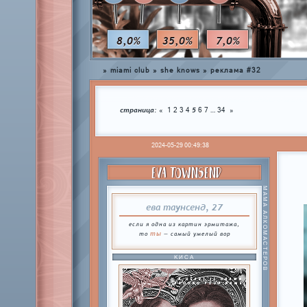
8,0%
35,0%
7,0%
»
miami club
»
she knows
»
реклама #32
страница:
5
…
«
1
2
3
4
6
7
34
»
2024-05-29 00:49:38
EVA TOWNSEND
МАМА АЛКОМАСТЕРОВ
ева таунсенд, 27
если я одна из картин эрмитажа,
ты
то
— самый умелый вор
КИСА