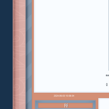
ва
0
2024-06-03 10:08:04
PR