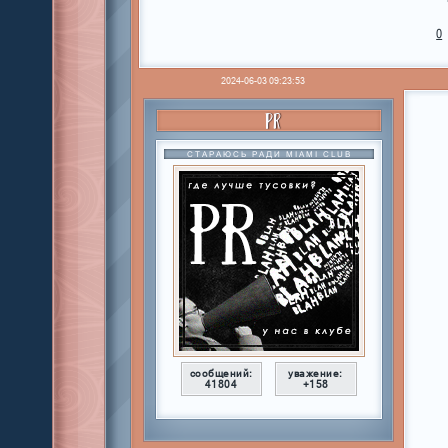
0
2024-06-03 09:23:53
PR
СТАРАЮСЬ РАДИ MIAMI CLUB
сообщений:
уважение:
41804
+158