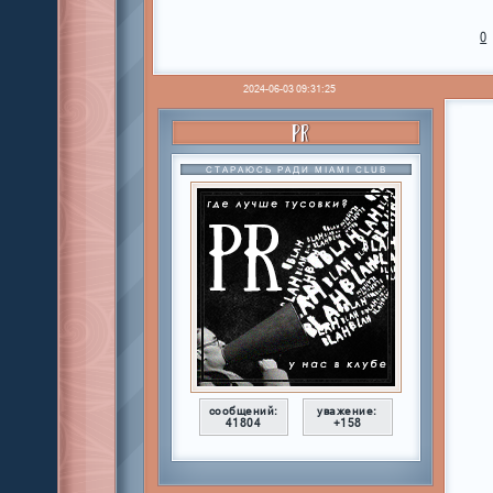
0
2024-06-03 09:31:25
PR
СТАРАЮСЬ РАДИ MIAMI CLUB
сообщений:
уважение:
41804
+158