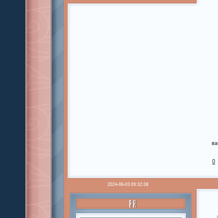
ва
0
2024-06-03 09:32:08
PR