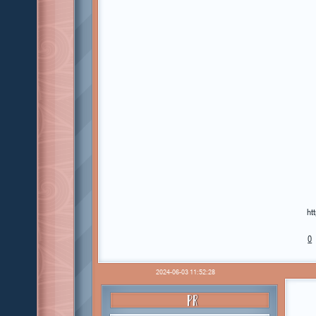
ht
0
2024-06-03 11:52:28
PR