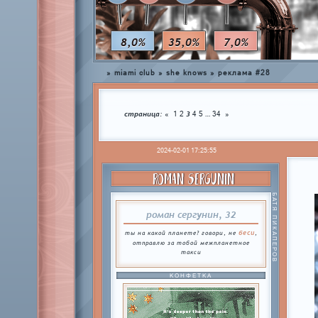
8,0%
35,0%
7,0%
»
miami club
»
she knows
»
реклама #28
страница:
3
…
«
1
2
4
5
34
»
2024-02-01 17:25:55
ROMAN SERGUNIN
БАТЯ ПИКАПЕРОВ
роман сергунин, 32
беси
ты на какой планете? говори, не
,
отправлю за тобой межпланетное
такси
КОНФЕТКА