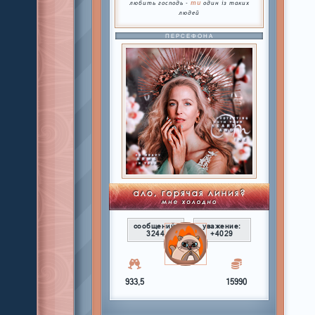
ти
любить господь -
один із таких
людей
ПЕРСЕФОНА
сообщений:
уважение:
3244
+4029
933,5
15990