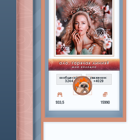
сообщений:
уважение:
3244
+4029
933,5
15990