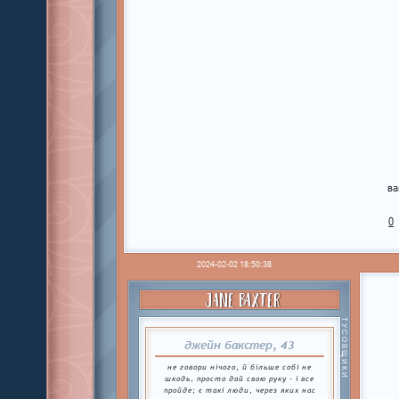
ва
0
2024-02-02 18:50:38
JANE BAXTER
ТУСОВЩИКИ
джейн бакстер, 43
не говори нічого, й більше собі не
шкодь, просто дай свою руку - і все
пройде; є такі люди, через яких нас