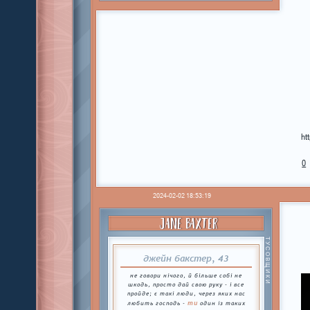
ht
0
2024-02-02 18:53:19
JANE BAXTER
ТУСОВЩИКИ
джейн бакстер, 43
не говори нічого, й більше собі не
шкодь, просто дай свою руку - і все
пройде; є такі люди, через яких нас
ти
любить господь -
один із таких