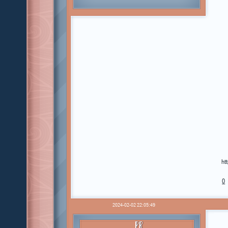
ht
0
2024-02-02 22:05:49
PR