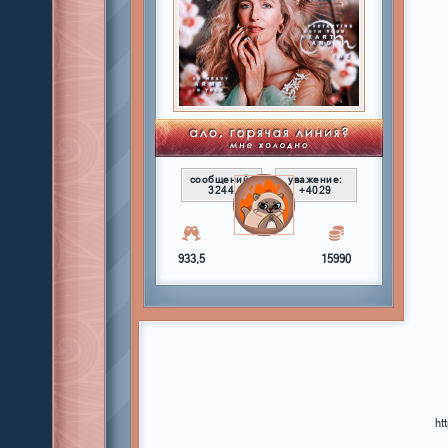
сообщений:
уважение:
3244
+4029
933,5
15990
ht