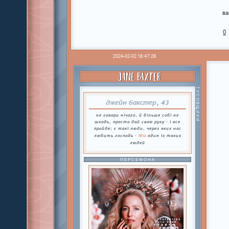
ва
0
2024-02-02 18:47:28
JANE BAXTER
ТУСОВЩИКИ
джейн бакстер, 43
не говори нічого, й більше собі не
шкодь, просто дай свою руку - і все
пройде; є такі люди, через яких нас
ти
любить господь -
один із таких
людей
ПЕРСЕФОНА