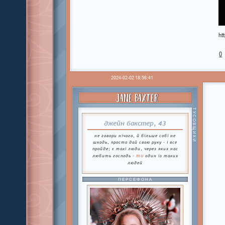
ht
0
2024-02-02 18:56:41
JANE BAXTER
ТУСОВЩИКИ
джейн бакстер, 43
не говори нічого, й більше собі не
шкодь, просто дай свою руку - і все
пройде; є такі люди, через яких нас
ти
любить господь -
один із таких
людей
ПЕРСЕФОНА