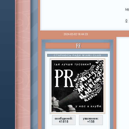
ht
0
2024-02-02 18:44:23
PR
СТАРАЮСЬ РАДИ MIAMI CLUB
сообщений:
уважение:
41818
+158