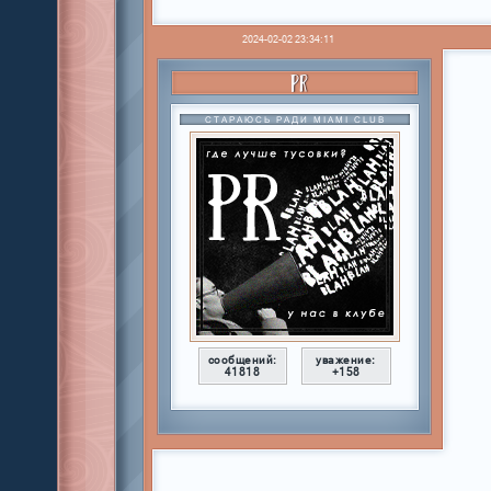
2024-02-02 23:34:11
PR
СТАРАЮСЬ РАДИ MIAMI CLUB
сообщений:
уважение:
41818
+158