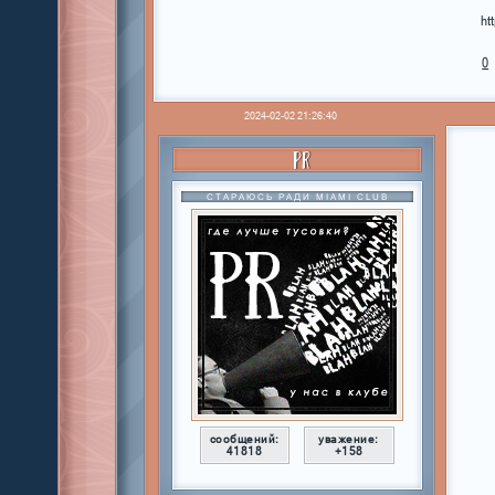
ht
0
2024-02-02 21:26:40
PR
СТАРАЮСЬ РАДИ MIAMI CLUB
сообщений:
уважение:
41818
+158