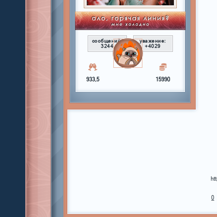
сообщений:
уважение:
3244
+4029
933,5
15990
ht
0