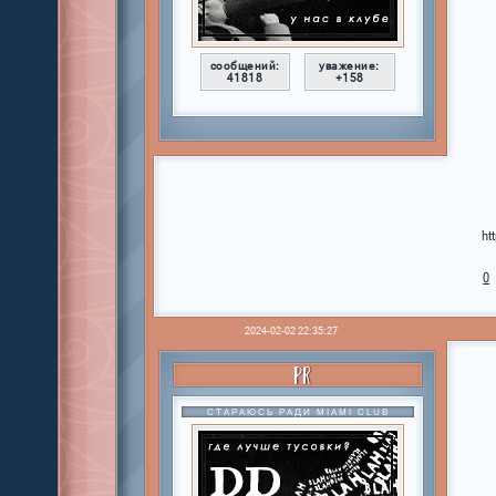
сообщений:
уважение:
41818
+158
ht
0
2024-02-02 22:35:27
PR
СТАРАЮСЬ РАДИ MIAMI CLUB