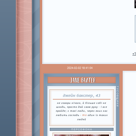
+
2024-02-02 18:41:04
JANE BAXTER
ТУСОВЩИКИ
джейн бакстер, 43
не говори нічого, й більше собі не
шкодь, просто дай свою руку - і все
пройде; є такі люди, через яких нас
ти
любить господь -
один із таких
людей
ПЕРСЕФОНА