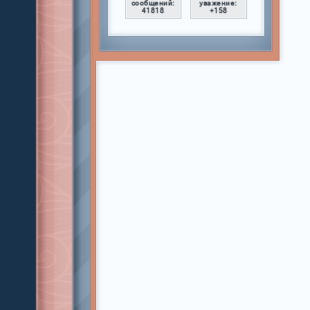
сообщений:
уважение:
41818
+158