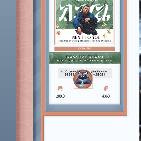
COPY:
ЕВА
сообщений:
уважение:
16958
+25054
200,0
4360