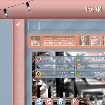
ФОРУМ
миндже внимательно
смотрит на джерри, и
понимает, что кажется
немного перестарался
со своим вниманием к
этому парню.
читать
далее
hot n cold
spending
любимое фото в клабграмме
город в стиле диско
вот и
немного новостей
ито
лето с нами
moment o
внешки августа
паззлы от
pen-pineapple-apple-pen!
сделай это прямо
шлакоблокунь заказывали?
лупим
everyone's a star
time goes by s
покупаем звезды
анаграмм
private emotion
hot 
с днем эмоций #4
летняя стикер-
E
E
R
V