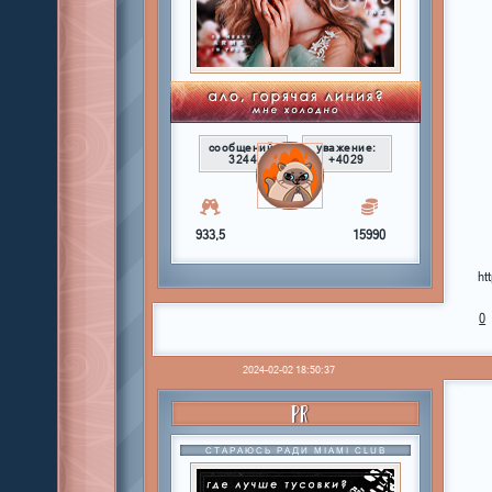
сообщений:
уважение:
3244
+4029
933,5
15990
ht
0
2024-02-02 18:50:37
PR
СТАРАЮСЬ РАДИ MIAMI CLUB