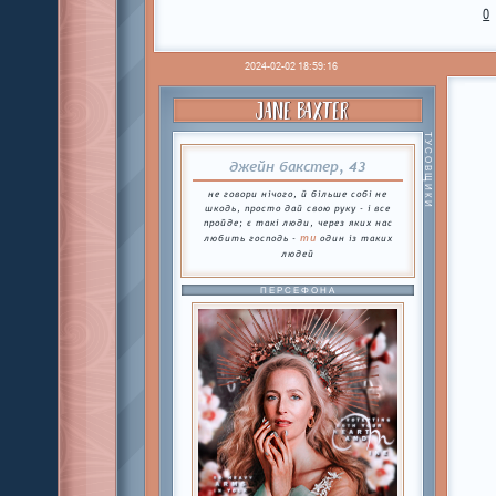
0
2024-02-02 18:59:16
JANE BAXTER
ТУСОВЩИКИ
джейн бакстер, 43
не говори нічого, й більше собі не
шкодь, просто дай свою руку - і все
пройде; є такі люди, через яких нас
ти
любить господь -
один із таких
людей
ПЕРСЕФОНА