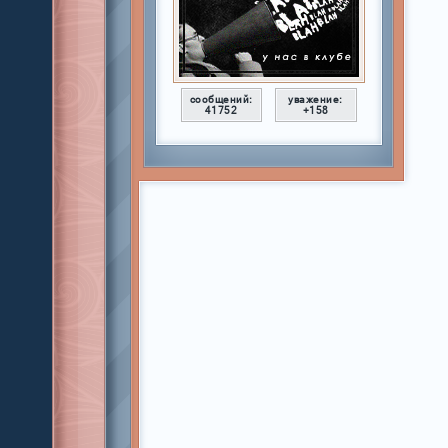
сообщений:
уважение:
41752
+158