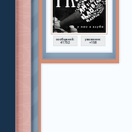
сообщений:
уважение:
41752
+158