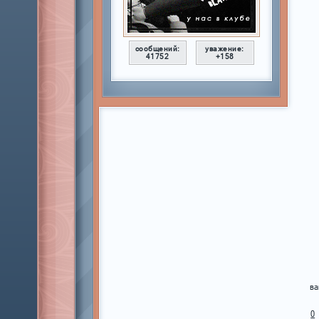
сообщений:
уважение:
41752
+158
ва
0