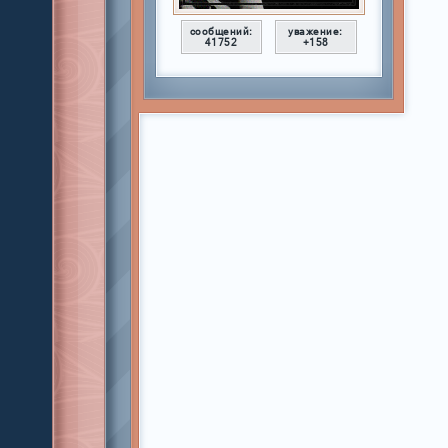
сообщений:
уважение:
41752
+158