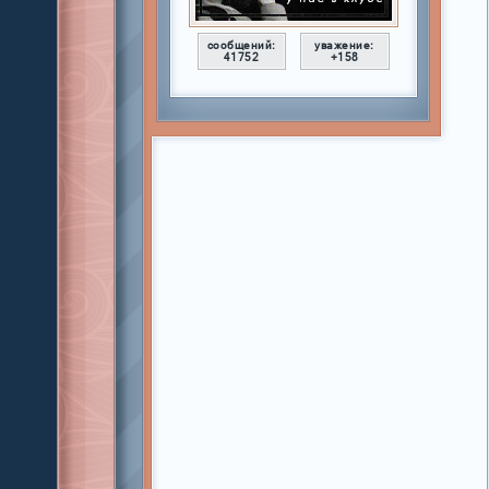
сообщений:
уважение:
41752
+158