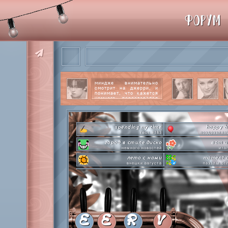
ФОРУМ
миндже внимательно
смотрит на джерри, и
понимает, что кажется
немного перестарался
со своим вниманием к
этому парню.
читать
далее
spending my time
happy b
тест #183
поздравляе
город в стиле диско
вот и
немного новостей
ито
лето с нами
moment o
внешки августа
паззлы от
pen-pineapple-apple-pen!
ho
шлакоблокунь заказывали?
охлаждаемся в кл
сделай это прямо сейчас
everyone'
лупим пиньяту!
покупа
time goes by so slowly
private
анаграммы на базе
с днем 
E
E
R
V
hot in herre
летняя стикер-пати туть