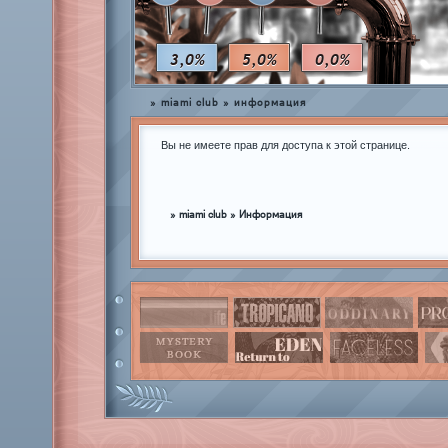
3,0%
5,0%
0,0%
»
miami club
»
информация
Вы не имеете прав для доступа к этой странице.
»
miami club
»
Информация