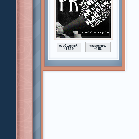
сообщений:
уважение:
41829
+158