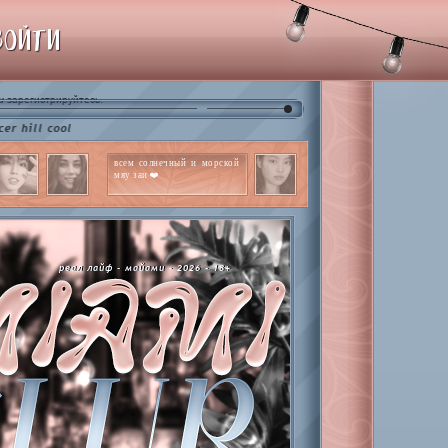
ВОЙТИ
и
.
зарегистрируйтесь
 cool
всем солнечный и морской
мяу заи ❤️
реал лайф - майами - 2026 - 18+