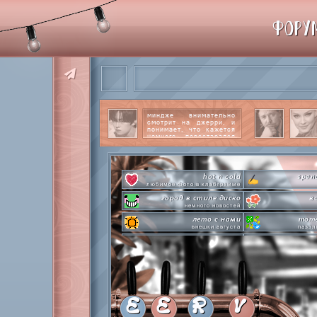
ФОРУ
миндже внимательно
смотрит на джерри, и
понимает, что кажется
немного перестарался
со своим вниманием к
этому парню.
читать
далее
hot n cold
spen
любимое фото в клабграмме
город в стиле диско
в
немного новостей
лето с нами
mome
внешки августа
паззл
pen-pineapple-apple-pen!
сделай это п
шлакоблокунь заказывали?
л
everyone's a star
time goes 
покупаем звезды
анаг
private emotion
с днем эмоций #4
летняя ст
E
E
R
V