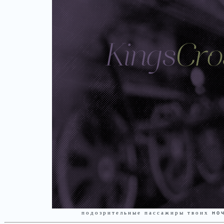
п о д о з р и т е л ь н ы е п а с с а ж и р ы т в о и х
н о ч