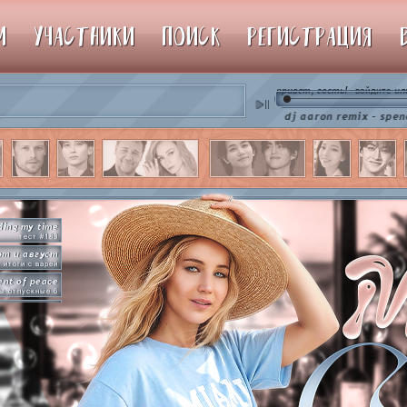
М
УЧАСТНИКИ
ПОИСК
РЕГИСТРАЦИЯ
привет, гость!
ил
войдите
♫ dj aaron remix - spencer hill
ding my time
тест #183
от и август
итоги с варей
nt of peace
ы отпускные 6
рямо сейчас
упим пиньяту!
by so slowly
раммы на базе
hot in herre
икер-пати туть