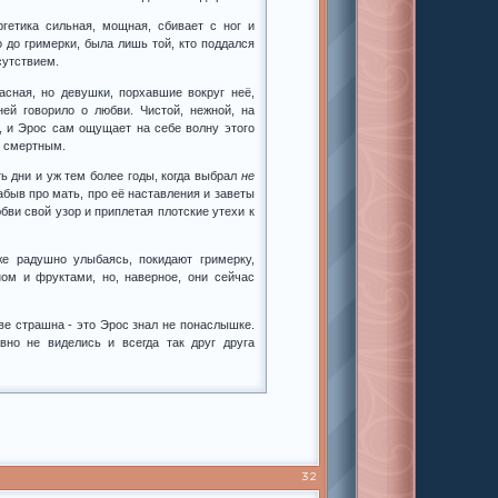
гетика сильная, мощная, сбивает с ног и
 до гримерки, была лишь той, кто поддался
сутствием.
асная, но девушки, порхавшие вокруг неё,
ей говорило о любви. Чистой, нежной, на
г, и Эрос сам ощущает на себе волну этого
ы смертным.
ь дни и уж тем более годы, когда выбрал
не
забыв про мать, про её наставления и заветы
бви свой узор и приплетая плотские утехи к
же радушно улыбаясь, покидают гримерку,
ом и фруктами, но, наверное, они сейчас
ве страшна - это Эрос знал не понаслышке.
вно не виделись и всегда так друг друга
32