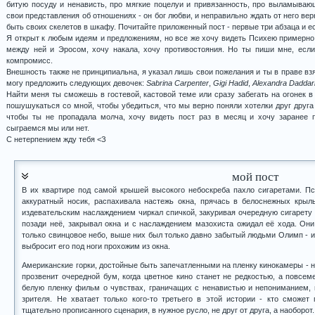
битую посуду и ненависть, про мягкие поцелуи и привязанность, про выламыва
свои представления об отношениях - он бог любви, и неправильно ждать от него верн
быть своих скелетов в шкафу. Почитайте приложенный пост - первые три абзаца и ест
Я открыт к любым идеям и предложениям, но все же хочу видеть Психею примерно т
между ней и Эросом, хочу накала, хочу противостояния. Но ты пиши мне, если
компромисс.
Внешность также не принципиальна, я указал лишь свои пожелания и ты в праве вз
могу предложить следующих девочек:
Sabrina Carpenter
,
Gigi Hadid
,
Alexandra Daddar
Найти меня ты сможешь в гостевой, кастовой теме или сразу забегать на огонек в
пошушукаться со мной, чтобы убедиться, что мы верно поняли хотелки друг друга
чтобы ты не пропадала молча, хочу видеть пост раз в месяц и хочу заранее п
сыграемся мы или нет.
С нетерпением жду тебя <З
мой пост
В их квартире под самой крышей высокого небоскреба пахло сигаретами. Пс
аккуратный носик, распахивала настежь окна, прячась в белоснежных кры
издевательским наслаждением чиркал спичкой, закуривая очередную сигарету
позади неё, закрывал окна и с наслаждением мазохиста ожидал её хода. Он
только свинцовое небо, выше них был только давно забытый людьми Олимп - и
выбросит его под ноги прохожим из окна.
Американские горки, достойные быть запечатленными на пленку кинокамеры - но
прозвенит очередной бум, когда цветное кино станет не редкостью, а повсем
белую пленку фильм о чувствах, граничащих с ненавистью и непониманием, 
зрителя. Не хватает только кого-то третьего в этой истории - кто сможет 
тщательно прописанного сценария, в нужное русло, не друг от друга, а наоборот.