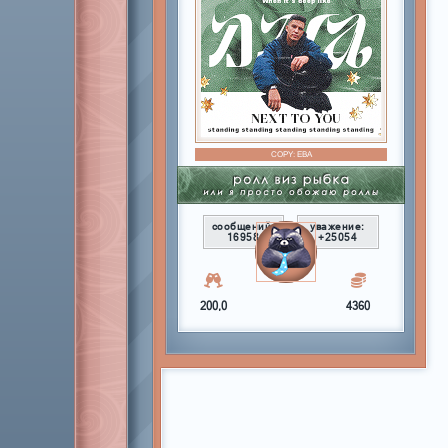
COPY:
ЕВА
сообщений:
уважение:
16958
+25054
200,0
4360