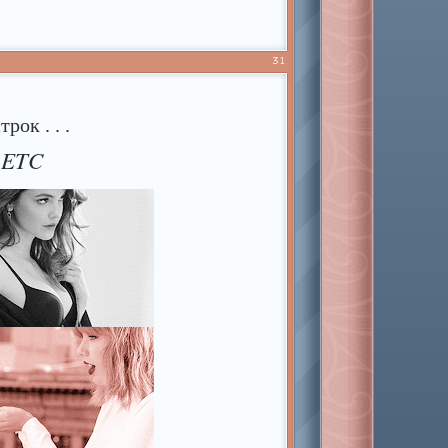
31
рок . . .
 ETC