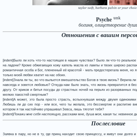
taylor swift, barbara palvin or your choic
unk
Psyche
богиня, олицетворение душ
Отношения с вашим перс
[indent]Было ли хоть что-то настоящее в наших чувствах? Было ли что-то реальное
на ладони? Кроме обжигающих кожу капель масла из лампы и твоих широко распах
романтичная особа и Бог, плененный её красотой - мать предостерегала меня, но я 
только моей любви хватит на нас обоих.
[indent]Знала ли ты, во что выльется вмешательство Богов в твою жизнь? Верила ли 
навсегда и зовется любовью? Откуда нам было знать, что жизнь превратится в беско
другу. От криков и битья посуды до страстных ночей на перьях из разорванных по
мелких пакостей смертным?
[indent]А может, это была просто страсть, вспыхнувшая между двумя одиноким
Любишь ли до сих пор - или все, чего ты желала, это бессмертие и распитие в
котором я так настойчиво упрашивал Зевса, лишь тяготит тебя?
[indent]
Покажи мне себя настоящую
, расскажи мне,
душа моя
, какая ты: невинное 
Послесловие
Заявка в пару, но не в ту, где принц находит свою принцессу, и живут они долго и