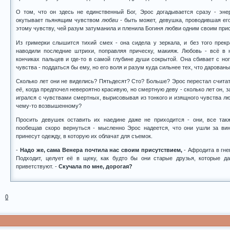
О том, что он здесь не единственный Бог, Эрос догадывается сразу - энер
окутывает пьянящим чувством
любви
- быть может, девушка, проводившая его
этому чувству, чей разум затуманила и пленила Богиня любви одним своим при
Из гримерки слышится тихий смех - она сидела у зеркала, и без того прекр
наводили последние штрихи, поправляя прическу, макияж. Любовь - всё в н
кончиках пальцев и где-то в самой глубине души сокрытой. Она сбивает с но
чувства - поддаться бы ему, но его воля и разум куда сильнее тех, что дарован
Сколько лет они не виделись? Пятьдесят? Сто? Больше? Эрос перестал считат
её
, когда предпочел невероятно красивую, но смертную деву - сколько лет он, 
игрался с чувствами смертных, вырисовывая из тонкого и изящного чувства лю
чему-то возвышенному?
Просить девушек оставить их наедине даже не приходится - они, все так
пообещав скоро вернуться - мысленно Эрос надеется, что они ушли за вин
принесут одежду, в которую их облачат для съемок.
-
Надо же, сама Венера почтила нас своим присутствием,
- Афродита в гне
Подходит, целует её в щеку, как будто бы они старые друзья, которые да
приветствуют. -
Скучала по мне, дорогая?
0