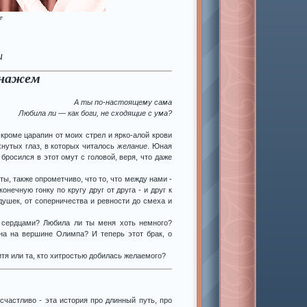
e
и
онажем
А ты по-настоящему сама
Любила ли — как боги, не сходящие с ума?
 кроме царапин от моих стрел и ярко-алой крови
нутых глаз, в которых читалось
желание
. Юная
бросился в этот омут с головой, веря, что даже
ты, также опрометчиво, что то, что между нами -
нечную гонку по кругу друг от друга - и друг к
душек, от соперничества и ревности до смеха и
и сердцами? Любила ли ты меня хоть немного?
ина на вершине Олимпа? И теперь этот брак, о
дитя или та, кто хитростью добилась желаемого?
 счастливо - эта история про длинный путь, про