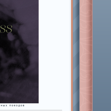
 н ы х п о е з д о в