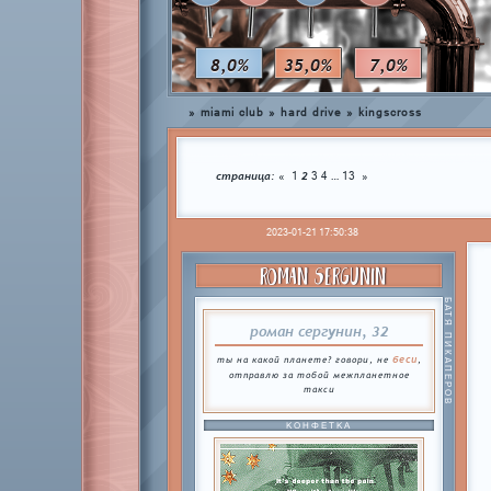
8,0%
35,0%
7,0%
»
miami club
»
hard drive
»
kingscross
страница:
2
…
«
1
3
4
13
»
2023-01-21 17:50:38
ROMAN SERGUNIN
БАТЯ ПИКАПЕРОВ
роман сергунин, 32
беси
ты на какой планете? говори, не
,
отправлю за тобой межпланетное
такси
КОНФЕТКА