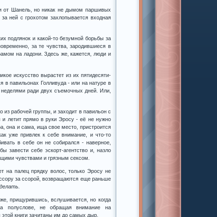
ми от Шанель, но никак не дымом паршивых
е за ней с грохотом захлопывается входная
ких подлянок и какой-то безумной борьбы за
новременно, за те чувства, зародившиеся в
амом на ладони. Здесь же, кажется, люди и
икое искусство вырастет из их пятидесяти-
я в павильонах Голливуда - или на натуре в
 неделями ради двух съемочных дней. Или,
 из рабочей группы, и заходит в павильон с
 и летит прямо в руки Эросу - её не нужно
а, она и сама, ища свое место, пристроится
ак уже привлек к себе внимание, и что-то
бивать в себе он не собирался - наверное,
бы завести себе эскорт-агентство и, назло
ящими чувствами и грязным сексом.
т на палец прядку волос, только Эросу не
т ссору за ссорой, возвращаются еще раньше
 делать.
же, прищурившись, вслушивается, но когда
на полуслове, не обращая внимание на
ы этой книги зачитаны им до самых дыр.