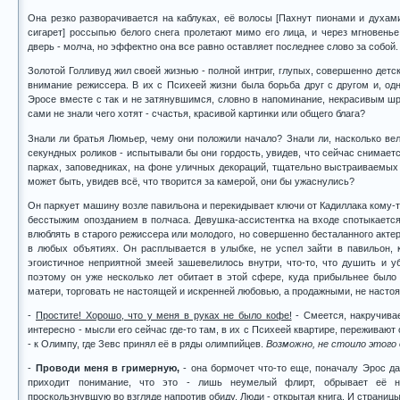
Она резко разворачивается на каблуках, её волосы [Пахнут пионами и духа
сигарет] россыпью белого снега пролетают мимо его лица, и через мгновень
дверь - молча, но эффектно она все равно оставляет последнее слово за собой.
Золотой Голливуд жил своей жизнью - полной интриг, глупых, совершенно детс
внимание режиссера. В их с Психеей жизни была борьба друг с другом и, од
Эросе вместе с так и не затянувшимся, словно в напоминание, некрасивым шр
сами не знали чего хотят - счастья, красивой картинки или общего блага?
Знали ли братья Люмьер, чему они положили начало? Знали ли, насколько вел
секундных роликов - испытывали бы они гордость, увидев, что сейчас снимаетс
парках, заповедниках, на фоне уличных декораций, тщательно выстраиваемых
может быть, увидев всё, что творится за камерой, они бы ужаснулись?
Он паркует машину возле павильона и перекидывает ключи от Кадиллака кому-то
бесстыжим опозданием в полчаса. Девушка-ассистентка на входе спотыкается
влюблять в старого режиссера или молодого, но совершенно бесталанного актер
в любых объятиях. Он расплывается в улыбке, не успел зайти в павильон, к
эгоистичное неприятной змеей зашевелилось внутри, что-то, что душить и у
поэтому он уже несколько лет обитает в этой сфере, куда прибыльнее было 
матери, торговать не настоящей и искренней любовью, а продажными, не насто
-
Простите! Хорошо, что у меня в руках не было кофе!
- Смеется, накручивае
интересно - мысли его сейчас где-то там, в их с Психеей квартире, переживаю
- к Олимпу, где Зевс принял её в ряды олимпийцев.
Возможно, не стоило этого
-
Проводи меня в гримерную,
- она бормочет что-то еще, поначалу Эрос да
приходит понимание, что это - лишь неумелый флирт, обрывает её 
проскользнувшую во взгляде напротив обиду. Люди - открытая книга. И страниц