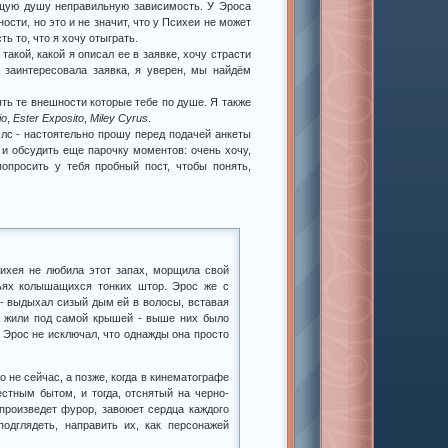
ющую душу неправильную зависимость. У Эроса
ости, но это и не значит, что у Психеи не может
ь то, что я хочу отыграть.
акой, какой я описал ее в заявке, хочу страсти
 заинтересовала заявка, я уверен, мы найдём
ять те внешности которые тебе по душе. Я также
io
,
Ester Exposito
,
Miley Cyrus
.
 лс - настоятельно прошу перед подачей анкеты
 и обсудить еще парочку моментов: очень хочу,
опросить у тебя пробный пост, чтобы понять,
ихея не любила этот запах, морщила свой
льях колышащихся тонких штор. Эрос же с
 - выдыхал сизый дым ей в волосы, вставая
и жили под самой крышей - выше них было
 Эрос не исключал, что однажды она просто
 не сейчас, а позже, когда в кинематографе
естным бытом, и тогда, отснятый на черно-
произведет фурор, завоюет сердца каждого
подглядеть, направить их, как персонажей