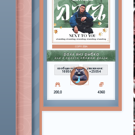
COPY:
ЕВА
сообщений:
уважение:
16958
+25054
200,0
4360