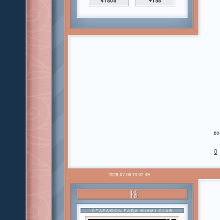
41808
+158
вз
0
2026-07-09 13:02:49
PR
СТАРАЮСЬ РАДИ MIAMI CLUB