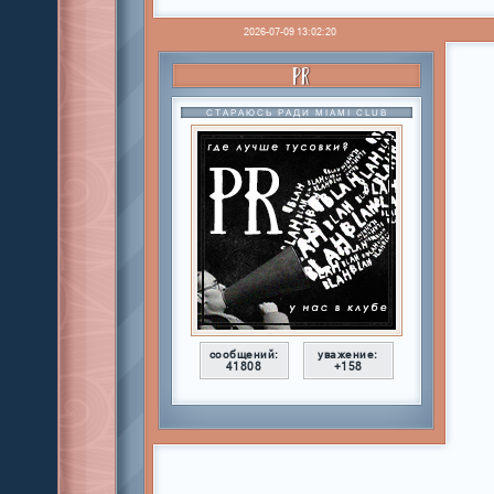
2026-07-09 13:02:20
PR
СТАРАЮСЬ РАДИ MIAMI CLUB
сообщений:
уважение:
41808
+158