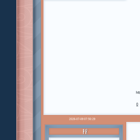
ht
0
2026-07-09 07:50:29
PR