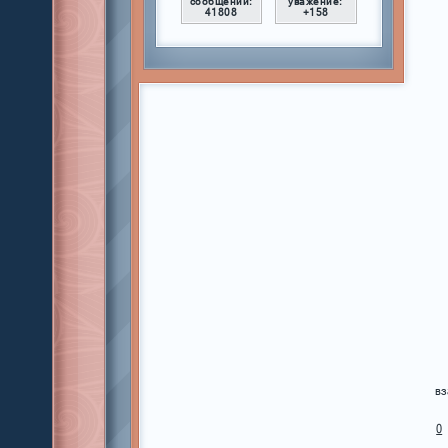
сообщений:
уважение:
41808
+158
вз
0