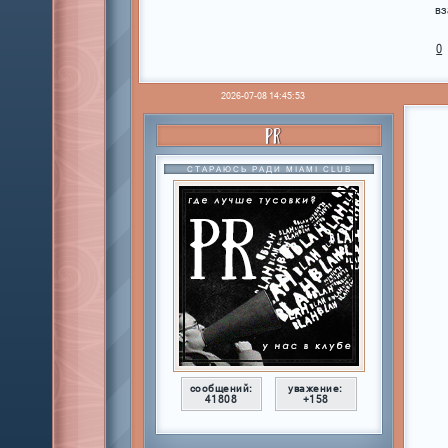
вз
0
2026-07-08 14:45:53
PR
СТАРАЮСЬ РАДИ MIAMI CLUB
сообщений:
уважение:
41808
+158