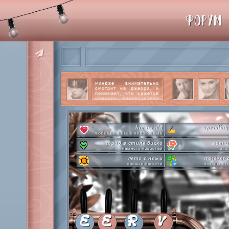
ФОРУМ
миндже внимательно
смотрит на джерри, и
понимает, что кажется
немного перестарался
со своим вниманием к
этому парню.
читать
далее
hot n cold
spending
любимое фото в клабграмме
город в стиле диско
вот и
немного новостей
ито
лето с нами
moment o
внешки августа
паззлы от
pen-pineapple-apple-pen!
сделай это прямо
шлакоблокунь заказывали?
лупим
everyone's a star
time goes by s
покупаем звезды
анаграмм
private emotion
hot 
с днем эмоций #4
летняя стикер-
E
E
R
V