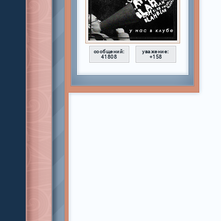
сообщений:
уважение:
41808
+158