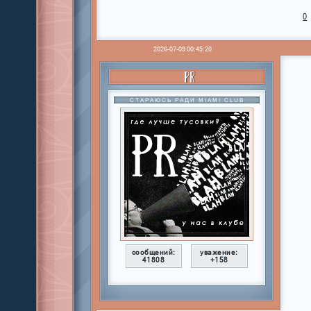
0
2026-07-09 00:45:20
PR
СТАРАЮСЬ РАДИ MIAMI CLUB
сообщений:
уважение:
41808
+158