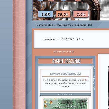
8,0%
35,0%
7,0%
»
miami club
»
she knows
»
реклама #55
страница:
5
…
«
1
2
3
4
6
7
33
»
2026-07-04 13:18:50
ROMAN SERGUNIN
БАТЯ ПИКАПЕРОВ
роман сергунин, 32
беси
ты на какой планете? говори, не
,
отправлю за тобой межпланетное
такси
КОНФЕТКА