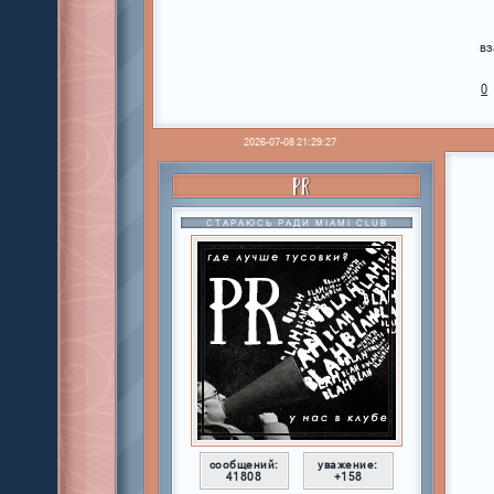
вз
0
2026-07-08 21:29:27
PR
СТАРАЮСЬ РАДИ MIAMI CLUB
сообщений:
уважение:
41808
+158