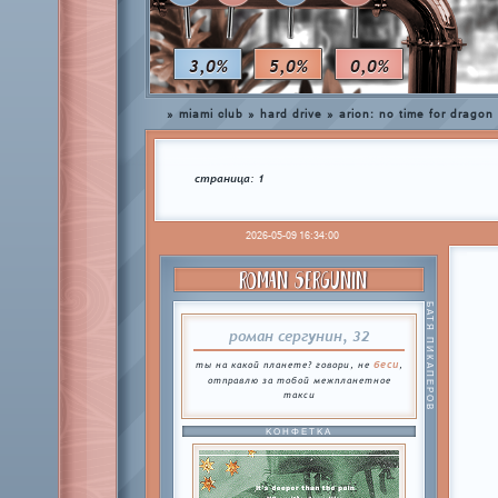
3,0%
5,0%
0,0%
»
miami club
»
hard drive
»
arion: no time for dragon
страница:
1
2026-05-09 16:34:00
ROMAN SERGUNIN
БАТЯ ПИКАПЕРОВ
роман сергунин, 32
беси
ты на какой планете? говори, не
,
отправлю за тобой межпланетное
такси
КОНФЕТКА