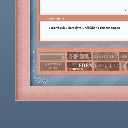
0
страница:
1
»
miami club
»
hard drive
»
ARION: no time for dragon