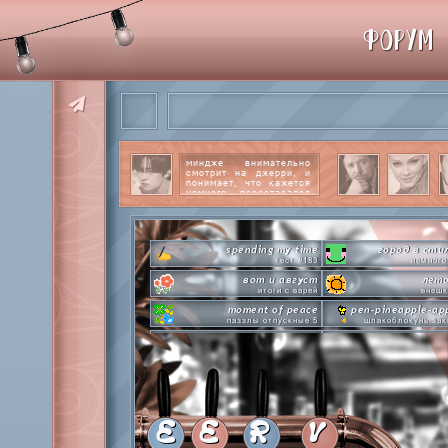
ФОРУМ
миндже внимательно
смотрит на джерри, и
понимает, что кажется
немного перестарался
со своим вниманием к
этому парню.
читать
далее
spending my time
город в сти
тест #183
немного
вот и август
лето
итоги с варей
внешк
moment of peace
pen-pineapple-ap
паззлы отпускные 5
шлакоблокунь зак
hot n cold
сделай это прямо
охлаждаемся в клабграмме
лупим
everyone's a star
time goes by s
покупаем звезды
анаграмм
private emotion
hot 
с днем эмоций #4
летняя стикер-
E
E
R
V