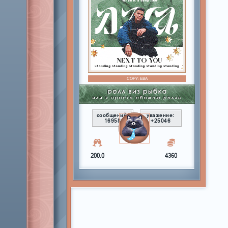
COPY:
ЕВА
сообщений:
уважение:
16958
+25046
200,0
4360