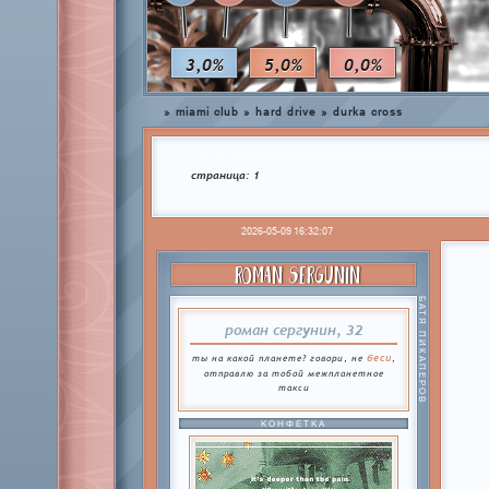
3,0%
5,0%
0,0%
»
miami club
»
hard drive
»
durka cross
страница:
1
2026-05-09 16:32:07
ROMAN SERGUNIN
БАТЯ ПИКАПЕРОВ
роман сергунин, 32
беси
ты на какой планете? говори, не
,
отправлю за тобой межпланетное
такси
КОНФЕТКА