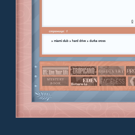
0
страница:
1
»
miami club
»
hard drive
»
durka cross