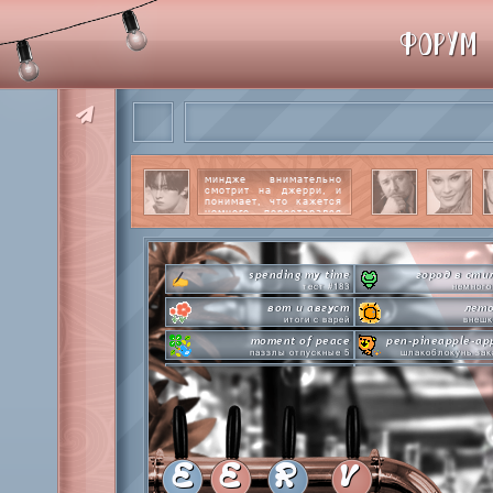
ФОРУМ
миндже внимательно
смотрит на джерри, и
понимает, что кажется
немного перестарался
со своим вниманием к
этому парню.
читать
далее
spending my time
город в сти
тест #183
немного
вот и август
лето
итоги с варей
внешк
moment of peace
pen-pineapple-ap
паззлы отпускные 5
шлакоблокунь зак
hot n cold
сделай это прямо
охлаждаемся в клабграмме
лупим
everyone's a star
time goes by s
покупаем звезды
анаграмм
private emotion
hot 
с днем эмоций #4
летняя стикер-
E
E
R
V