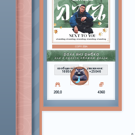
COPY:
ЕВА
сообщений:
уважение:
16958
+25046
200,0
4360
0