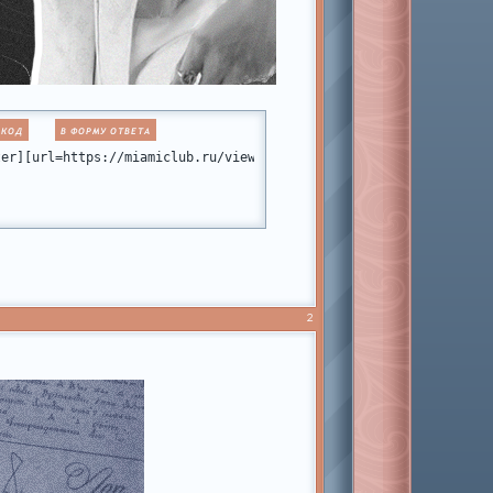
 КОД
В ФОРМУ ОТВЕТА
me.ru/uploads/001b/fb/fb/2/154730.png[/img][/url][/align]
2