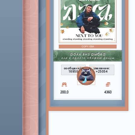
COPY:
ЕВА
сообщений:
уважение:
16958
+25054
200,0
4360