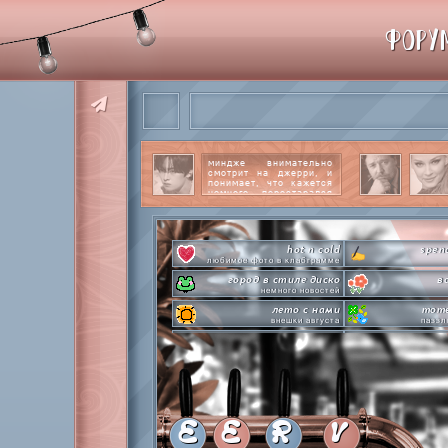
ФОРУ
миндже внимательно
смотрит на джерри, и
понимает, что кажется
немного перестарался
со своим вниманием к
этому парню.
читать
далее
hot n cold
spen
любимое фото в клабграмме
город в стиле диско
в
немного новостей
лето с нами
mome
внешки августа
паззл
pen-pineapple-apple-pen!
сделай это п
шлакоблокунь заказывали?
л
everyone's a star
time goes 
покупаем звезды
анаг
private emotion
с днем эмоций #4
летняя ст
E
E
R
V