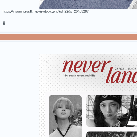
https://insomni.rusff.me/viewtopic.php?id=22&p=20#p5297
0