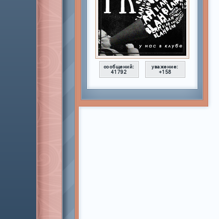
сообщений:
уважение:
41792
+158