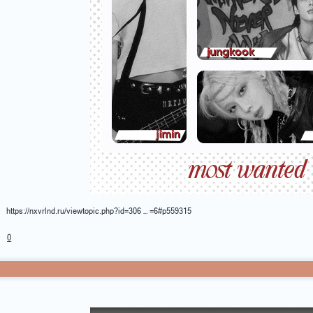
https://nxvrlnd.ru/viewtopic.php?id=306 … =6#p559315
0