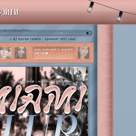
ВОЙТИ
и
.
зарегистрируйтесь
j aaron remix - spencer hill cool
всем солнечный и морской
мяу заи ❤️
реал лайф - майами - 2026 - 18+