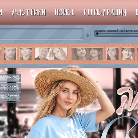
М
УЧАСТНИКИ
ПОИСК
РЕГИСТРАЦИЯ
привет, гость!
ил
войдите
♫ d
ding my time
тест #183
от и август
итоги с варей
nt of peace
ы отпускные 6
рямо сейчас
упим пиньяту!
by so slowly
раммы на базе
hot in herre
икер-пати туть