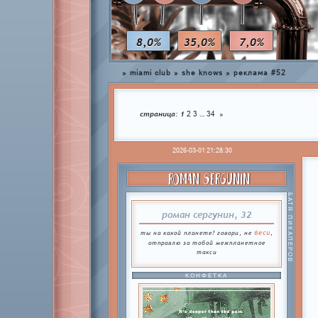
8,0%
35,0%
7,0%
»
miami club
»
she knows
»
реклама #52
страница:
1
…
2
3
34
»
2026-03-01 21:28:30
ROMAN SERGUNIN
БАТЯ ПИКАПЕРОВ
роман сергунин, 32
беси
ты на какой планете? говори, не
,
отправлю за тобой межпланетное
такси
КОНФЕТКА