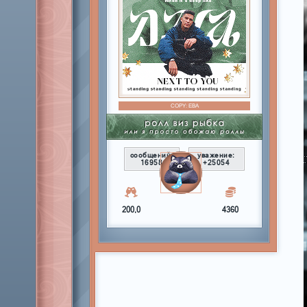
COPY:
ЕВА
сообщений:
уважение:
16958
+25054
200,0
4360