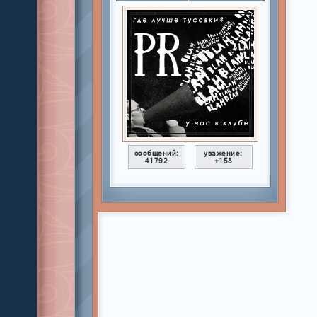
сообщений:
уважение:
41792
+158