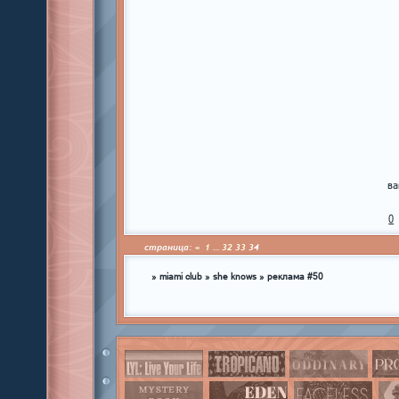
ва
0
страница:
«
1
…
32
33
34
»
miami club
»
she knows
»
реклама #50