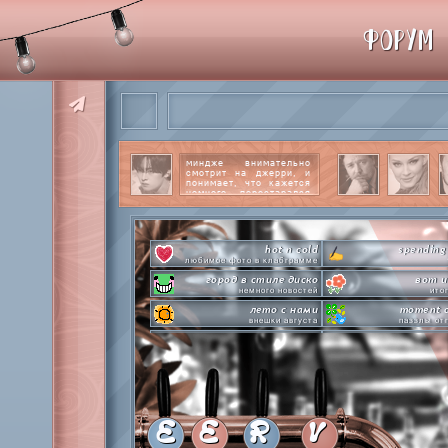
ФОРУМ
миндже внимательно
смотрит на джерри, и
понимает, что кажется
немного перестарался
со своим вниманием к
этому парню.
читать
далее
hot n cold
spending
любимое фото в клабграмме
город в стиле диско
вот и
немного новостей
ито
лето с нами
moment o
внешки августа
паззлы от
pen-pineapple-apple-pen!
сделай это прямо
шлакоблокунь заказывали?
лупим
everyone's a star
time goes by s
покупаем звезды
анаграмм
private emotion
hot 
с днем эмоций #4
летняя стикер-
E
E
R
V