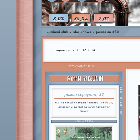
8,0%
35,0%
7,0%
»
miami club
»
she knows
»
реклама #50
страница:
…
34
«
1
32
33
2025-12-07 18:08:56
ROMAN SERGUNIN
БАТЯ ПИКАПЕРОВ
роман сергунин, 32
беси
ты на какой планете? говори, не
,
отправлю за тобой межпланетное
такси
КОНФЕТКА