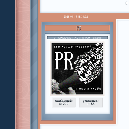
0
2026-01-15 18:31:02
PR
СТАРАЮСЬ РАДИ MIAMI CLUB
сообщений:
уважение:
41792
+158