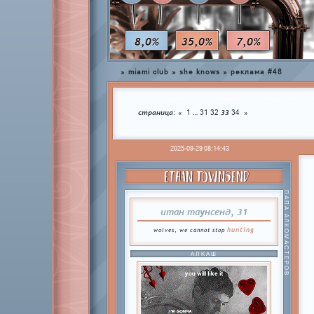
8,0%
35,0%
7,0%
»
miami club
»
she knows
»
реклама #48
страница:
…
33
«
1
31
32
34
»
2025-09-29 08:14:43
ETHAN TOWNSEND
ПАПА АЛКОМАСТЕРОВ
итан таунсенд, 31
hunting
wolves, we cannot stop
АЛКАШ