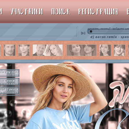
М
УЧАСТНИКИ
ПОИСК
РЕГИСТРАЦИЯ
привет, гость!
ил
войдите
♫ dj aaron remix - spencer hill 
ding my time
тест #183
от и август
итоги с варей
nt of peace
ы отпускные 6
рямо сейчас
упим пиньяту!
by so slowly
раммы на базе
hot in herre
икер-пати туть