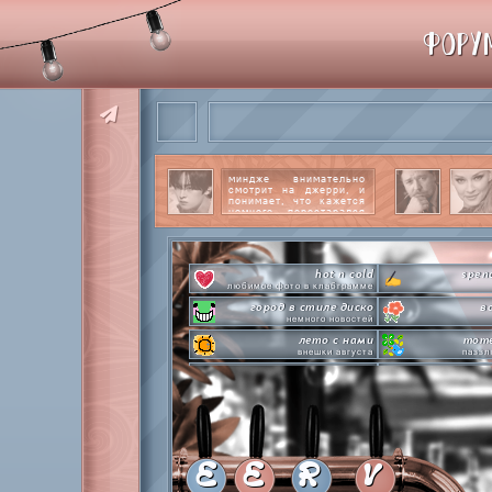
ФОРУ
миндже внимательно
смотрит на джерри, и
понимает, что кажется
немного перестарался
со своим вниманием к
этому парню.
читать
далее
hot n cold
spen
любимое фото в клабграмме
город в стиле диско
в
немного новостей
лето с нами
mome
внешки августа
паззл
pen-pineapple-apple-pen!
сделай это п
шлакоблокунь заказывали?
л
everyone's a star
time goes 
покупаем звезды
анаг
private emotion
с днем эмоций #4
летняя ст
E
E
R
V