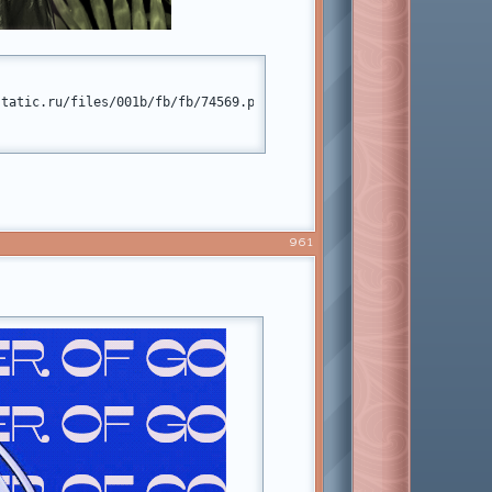
static.ru/files/001b/fb/fb/74569.png[/img][/url][/align]
961