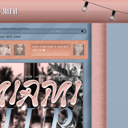
ВОЙТИ
и
.
зарегистрируйтесь
cool
всем солнечный и морской
мяу заи ❤️
реал лайф - майами - 2026 - 18+