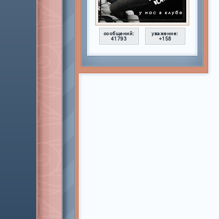
сообщений:
уважение:
41793
+158