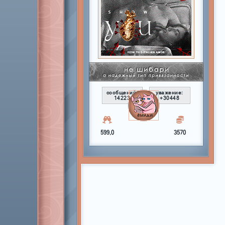
сообщений:
уважение:
14223
+30448
599,0
3570