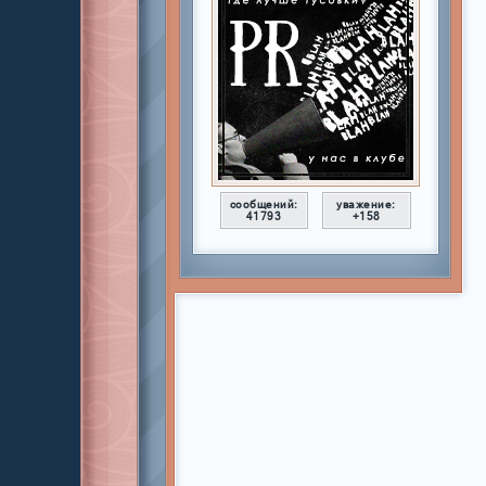
сообщений:
уважение:
41793
+158