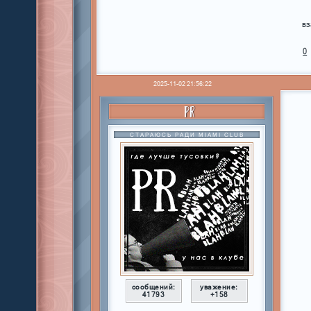
вз
0
2025-11-02 21:56:22
PR
СТАРАЮСЬ РАДИ MIAMI CLUB
сообщений:
уважение:
41793
+158