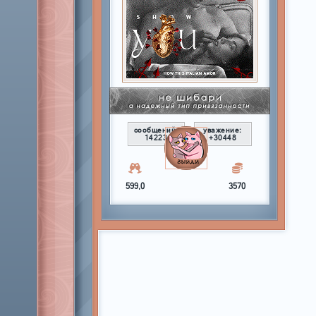
сообщений:
уважение:
14223
+30448
599,0
3570