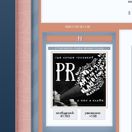
ва
0
2025-11-02 18:11:30
PR
СТАРАЮСЬ РАДИ MIAMI CLUB
сообщений:
уважение:
41793
+158