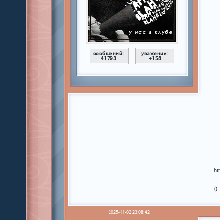
сообщений:
уважение:
41793
+158
ht
0
2025-11-02 23:08:42