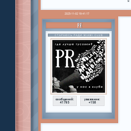
0
2025-11-02 19:41:17
PR
СТАРАЮСЬ РАДИ MIAMI CLUB
сообщений:
уважение:
41793
+158