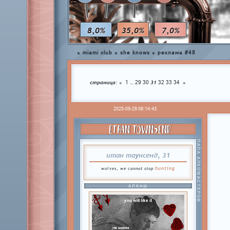
8,0%
35,0%
7,0%
»
miami club
»
she knows
»
реклама #48
страница:
…
31
«
1
29
30
32
33
34
»
2025-09-29 08:14:43
ETHAN TOWNSEND
ПАПА АЛКОМАСТЕРОВ
итан таунсенд, 31
hunting
wolves, we cannot stop
АЛКАШ