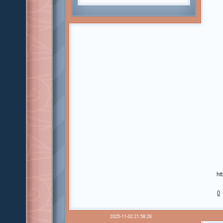
ht
0
2025-11-02 21:58:26