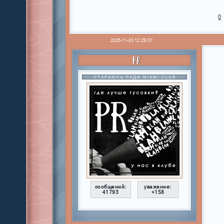
0
2025-11-03 12:29:07
PR
СТАРАЮСЬ РАДИ MIAMI CLUB
сообщений:
уважение:
41793
+158