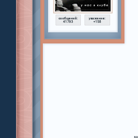
сообщений:
уважение:
41793
+158
ва