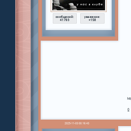
сообщений:
уважение:
41793
+158
ht
0
2025-11-03 00:16:43