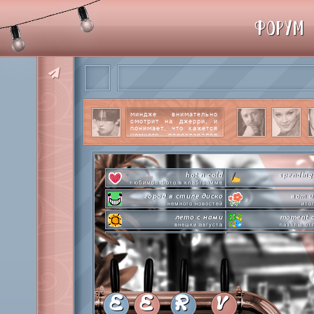
ФОРУМ
миндже внимательно
смотрит на джерри, и
понимает, что кажется
немного перестарался
со своим вниманием к
этому парню.
читать
далее
hot n cold
spending
любимое фото в клабграмме
город в стиле диско
вот и
немного новостей
ито
лето с нами
moment o
внешки августа
паззлы от
pen-pineapple-apple-pen!
сделай это прямо
шлакоблокунь заказывали?
лупим
everyone's a star
time goes by s
покупаем звезды
анаграмм
private emotion
hot 
с днем эмоций #4
летняя стикер-
E
E
R
V