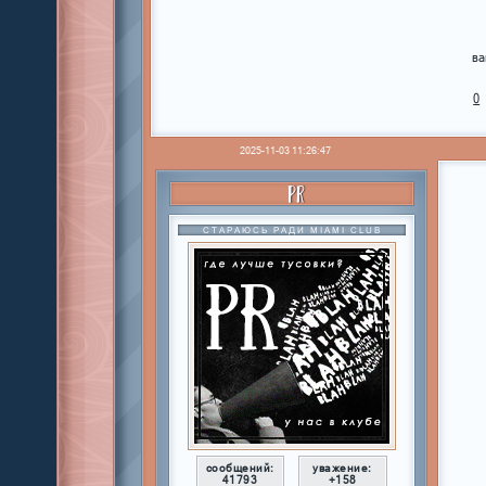
ва
0
2025-11-03 11:26:47
PR
СТАРАЮСЬ РАДИ MIAMI CLUB
сообщений:
уважение:
41793
+158