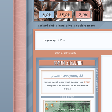
8,0%
35,0%
7,0%
»
miami club
»
hard drive
»
souldreamate
страница:
1
2
»
2024-07-28 15:59:49
ROMAN SERGUNIN
БАТЯ ПИКАПЕРОВ
роман сергунин, 32
беси
ты на какой планете? говори, не
,
отправлю за тобой межпланетное
такси
КОНФЕТКА