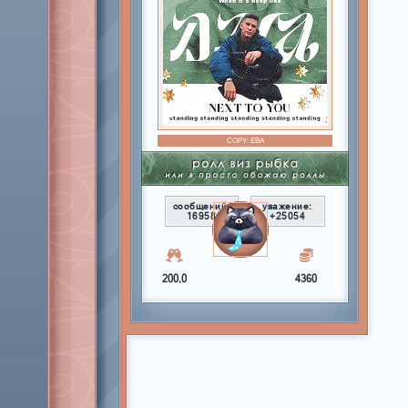
COPY:
ЕВА
сообщений:
уважение:
16958
+25054
200,0
4360