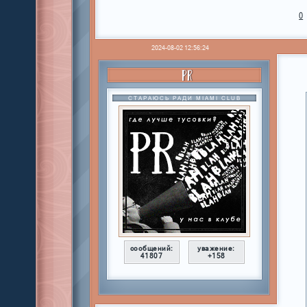
0
2024-08-02 12:56:24
PR
СТАРАЮСЬ РАДИ MIAMI CLUB
сообщений:
уважение:
41807
+158