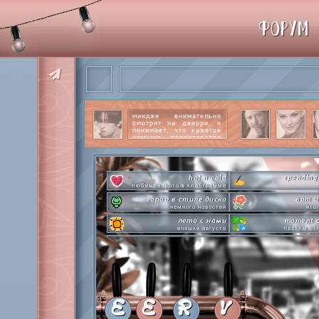
ФОРУМ
миндже внимательно
смотрит на джерри, и
понимает, что кажется
немного перестарался
со своим вниманием к
этому парню.
читать
далее
hot n cold
spending
любимое фото в клабграмме
город в стиле диско
вот и
немного новостей
ито
лето с нами
moment o
внешки августа
паззлы от
pen-pineapple-apple-pen!
сделай это прямо
шлакоблокунь заказывали?
лупим
everyone's a star
time goes by s
покупаем звезды
анаграмм
private emotion
hot 
с днем эмоций #4
летняя стикер-
E
E
R
V