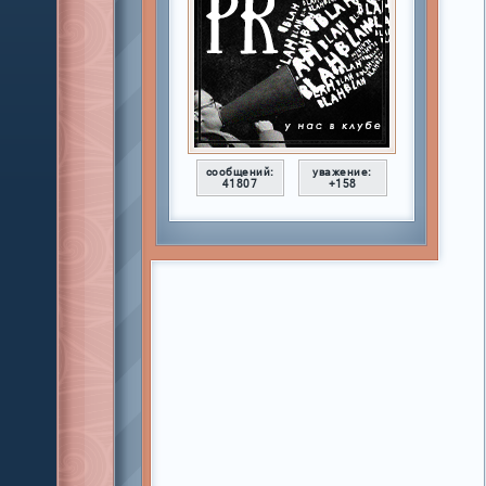
сообщений:
уважение:
41807
+158