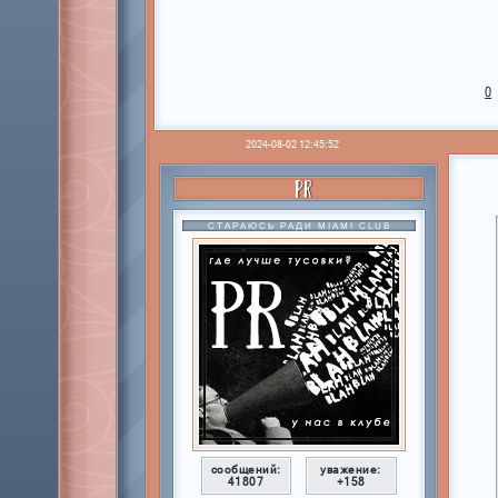
0
2024-08-02 12:45:52
PR
СТАРАЮСЬ РАДИ MIAMI CLUB
сообщений:
уважение:
41807
+158