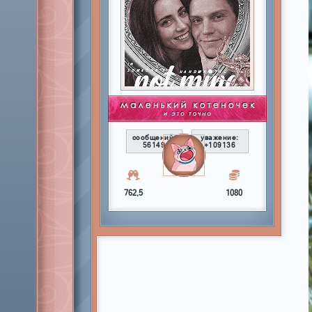
сообщений:
уважение:
56149
+109136
762,5
1080