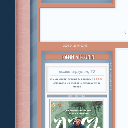
0
2024-04-25 16:02:55
ROMAN SERGUNIN
БАТЯ ПИКАПЕРОВ
роман сергунин, 32
беси
ты на какой планете? говори, не
,
отправлю за тобой межпланетное
такси
КОНФЕТКА