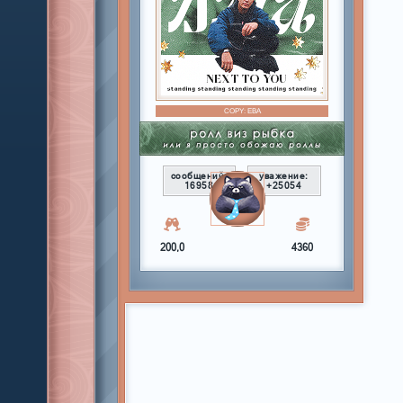
COPY:
ЕВА
сообщений:
уважение:
16958
+25054
200,0
4360