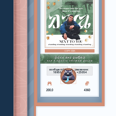
COPY:
ЕВА
сообщений:
уважение:
16958
+25054
200,0
4360