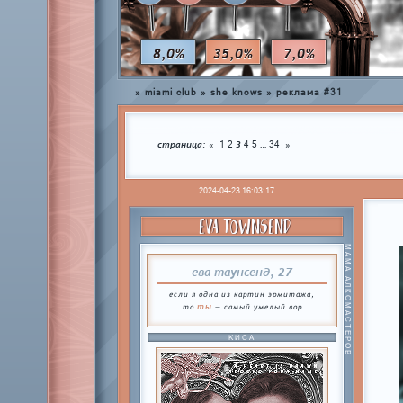
8,0%
35,0%
7,0%
»
miami club
»
she knows
»
реклама #31
страница:
3
…
«
1
2
4
5
34
»
2024-04-23 16:03:17
EVA TOWNSEND
МАМА АЛКОМАСТЕРОВ
ева таунсенд, 27
если я одна из картин эрмитажа,
ты
то
— самый умелый вор
КИСА