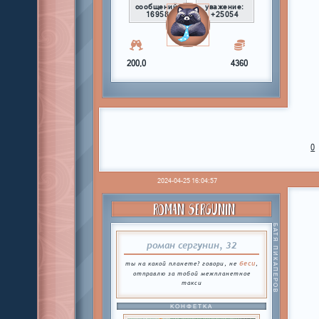
сообщений:
уважение:
16958
+25054
200,0
4360
0
2024-04-25 16:04:57
ROMAN SERGUNIN
БАТЯ ПИКАПЕРОВ
роман сергунин, 32
беси
ты на какой планете? говори, не
,
отправлю за тобой межпланетное
такси
КОНФЕТКА