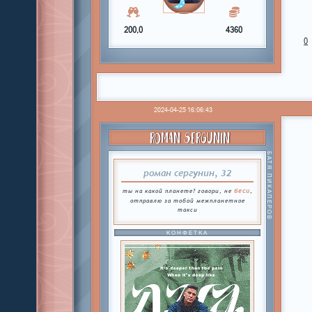
200,0
4360
0
2024-04-25 16:06:43
ROMAN SERGUNIN
БАТЯ ПИКАПЕРОВ
роман сергунин, 32
беси
ты на какой планете? говори, не
,
отправлю за тобой межпланетное
такси
КОНФЕТКА