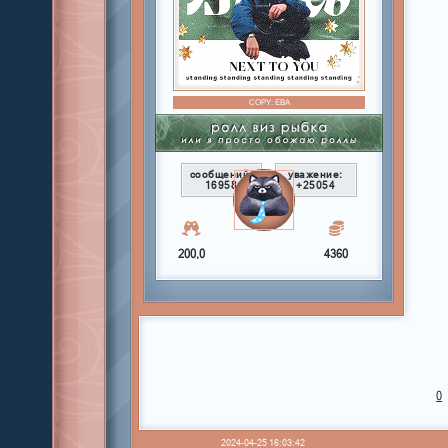
COPY:
ЕВА
сообщений:
уважение:
16958
+25054
200,0
4360
0
2024-04-25 16:03:42