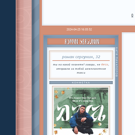
0
2024-04-25 16:05:52
ROMAN SERGUNIN
БАТЯ ПИКАПЕРОВ
роман сергунин, 32
беси
ты на какой планете? говори, не
,
отправлю за тобой межпланетное
такси
КОНФЕТКА