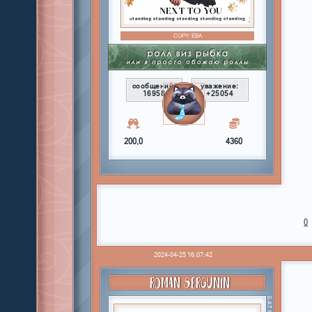
COPY:
ЕВА
сообщений:
уважение:
16958
+25054
200,0
4360
0
2024-04-25 16:07:42
ROMAN SERGUNIN