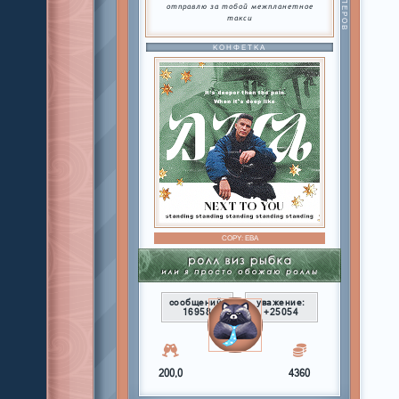
отправлю за тобой межпланетное
такси
КОНФЕТКА
COPY:
ЕВА
сообщений:
уважение:
16958
+25054
200,0
4360