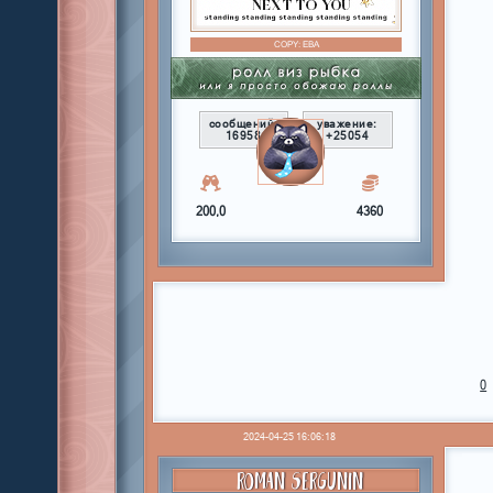
COPY:
ЕВА
сообщений:
уважение:
16958
+25054
200,0
4360
0
2024-04-25 16:06:18
ROMAN SERGUNIN