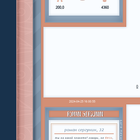
200,0
4360
0
2024-04-25 16:00:55
ROMAN SERGUNIN
БАТЯ ПИКАПЕРОВ
роман сергунин, 32
беси
ты на какой планете? говори, не
,