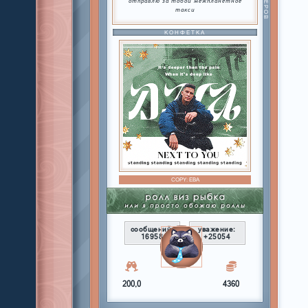
отправлю за тобой межпланетное
такси
КОНФЕТКА
COPY:
ЕВА
сообщений:
уважение:
16958
+25054
200,0
4360