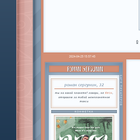
0
2024-04-25 15:57:45
ROMAN SERGUNIN
БАТЯ ПИКАПЕРОВ
роман сергунин, 32
беси
ты на какой планете? говори, не
,
отправлю за тобой межпланетное
такси
КОНФЕТКА