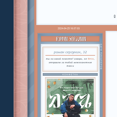
0
2024-04-25 16:07:03
ROMAN SERGUNIN
БАТЯ ПИКАПЕРОВ
роман сергунин, 32
беси
ты на какой планете? говори, не
,
отправлю за тобой межпланетное
такси
КОНФЕТКА