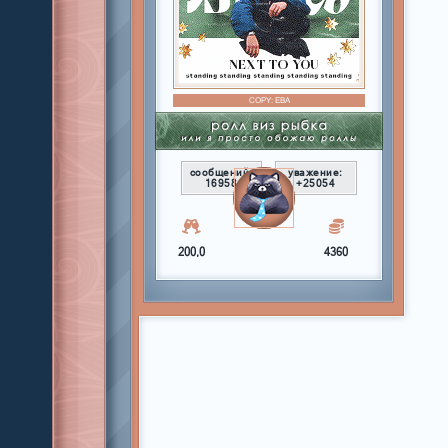
COPY:
ЕВА
сообщений:
уважение:
16958
+25054
200,0
4360