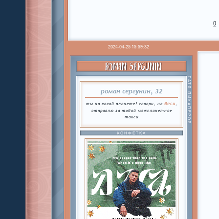
0
2024-04-25 15:59:32
ROMAN SERGUNIN
БАТЯ ПИКАПЕРОВ
роман сергунин, 32
беси
ты на какой планете? говори, не
,
отправлю за тобой межпланетное
такси
КОНФЕТКА