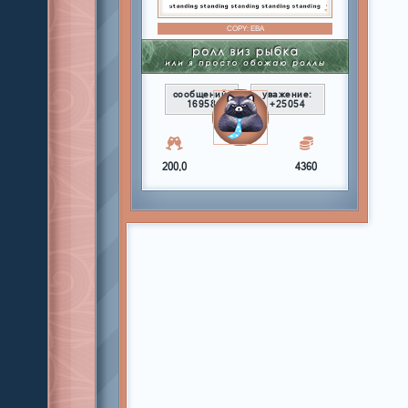
COPY:
ЕВА
сообщений:
уважение:
16958
+25054
200,0
4360