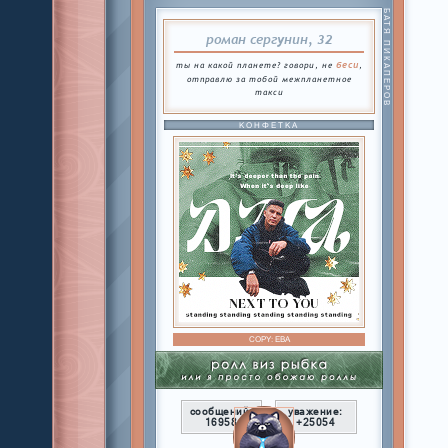
БАТЯ ПИКАПЕРОВ
роман сергунин, 32
беси
ты на какой планете? говори, не
,
отправлю за тобой межпланетное
такси
КОНФЕТКА
COPY:
ЕВА
сообщений:
уважение:
16958
+25054