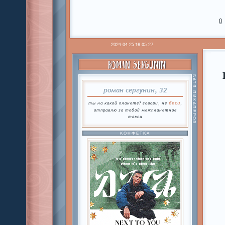
0
2024-04-25 16:05:27
ROMAN SERGUNIN
БАТЯ ПИКАПЕРОВ
роман сергунин, 32
беси
ты на какой планете? говори, не
,
отправлю за тобой межпланетное
такси
КОНФЕТКА