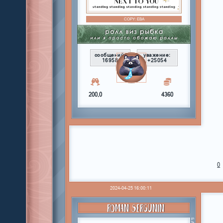
COPY:
ЕВА
сообщений:
уважение:
16958
+25054
200,0
4360
0
2024-04-25 16:00:11
ROMAN SERGUNIN