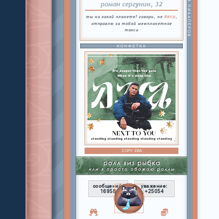
БАТЯ ПИКАПЕРОВ
роман сергунин, 32
беси
ты на какой планете? говори, не
,
отправлю за тобой межпланетное
такси
КОНФЕТКА
COPY:
ЕВА
сообщений:
уважение:
16958
+25054