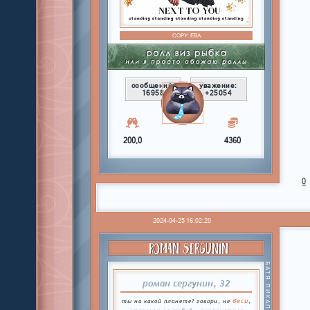
COPY:
ЕВА
сообщений:
уважение:
16958
+25054
200,0
4360
0
2024-04-25 16:02:20
ROMAN SERGUNIN
БАТЯ ПИКАПЕРОВ
роман сергунин, 32
беси
ты на какой планете? говори, не
,