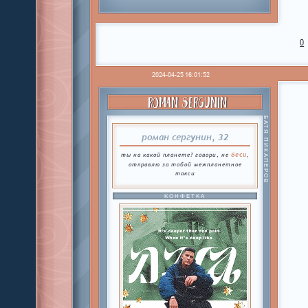
0
2024-04-25 16:01:52
ROMAN SERGUNIN
БАТЯ ПИКАПЕРОВ
роман сергунин, 32
беси
ты на какой планете? говори, не
,
отправлю за тобой межпланетное
такси
КОНФЕТКА