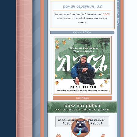
БАТЯ ПИКАПЕРОВ
роман сергунин, 32
беси
ты на какой планете? говори, не
,
отправлю за тобой межпланетное
такси
КОНФЕТКА
COPY:
ЕВА
сообщений:
уважение:
16958
+25054