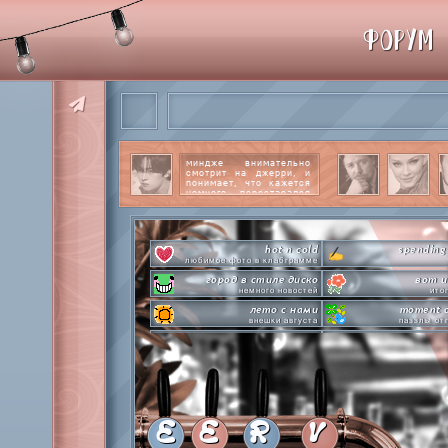
ФОРУМ
миндже внимательно
смотрит на джерри, и
понимает, что кажется
немного перестарался
со своим вниманием к
этому парню.
читать
далее
hot n cold
spending
любимое фото в клабграмме
город в стиле диско
вот и
немного новостей
ито
лето с нами
moment o
внешки августа
паззлы от
pen-pineapple-apple-pen!
сделай это прямо
шлакоблокунь заказывали?
лупим
everyone's a star
time goes by s
покупаем звезды
анаграмм
private emotion
hot 
с днем эмоций #4
летняя стикер-
E
E
R
V