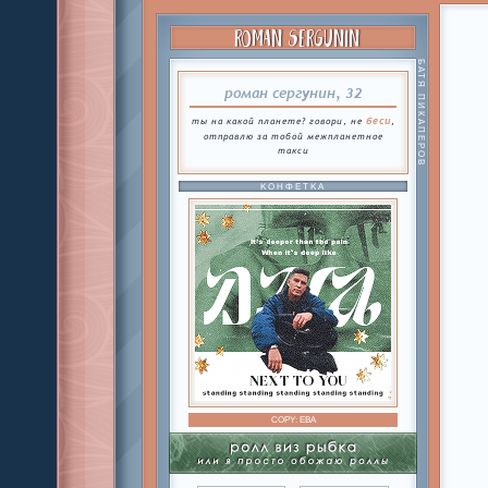
ROMAN SERGUNIN
БАТЯ ПИКАПЕРОВ
роман сергунин, 32
беси
ты на какой планете? говори, не
,
отправлю за тобой межпланетное
такси
КОНФЕТКА
COPY:
ЕВА