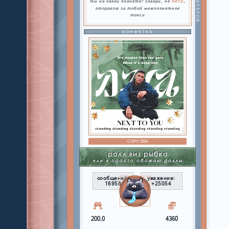
беси
ты на какой планете? говори, не
,
отправлю за тобой межпланетное
такси
КОНФЕТКА
COPY:
ЕВА
сообщений:
уважение:
16958
+25054
200,0
4360