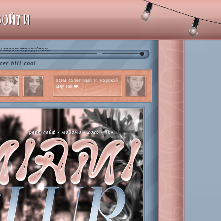
ВОЙТИ
и
.
зарегистрируйтесь
ool
всем солнечный и морской
мяу заи ❤️
реал лайф - майами - 2026 - 18+