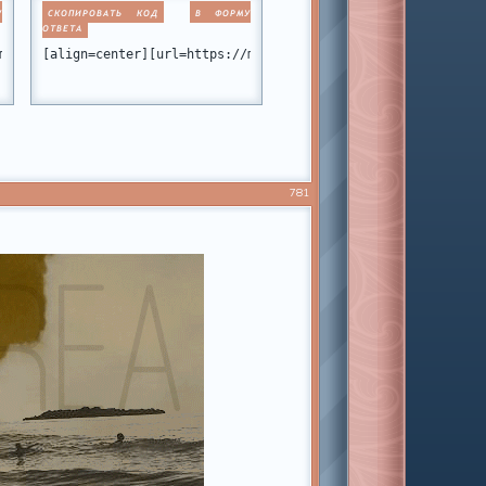
У
СКОПИРОВАТЬ КОД
В ФОРМУ
ОТВЕТА
#p224354][img]https://i.imgur.com/BzwRd9z.png[/img][/url][/align
miamiclub.ru/viewtopic.php?id=11&p=12#p361874][img]https://i.img
[align=center][url=https://miamiclub.ru/viewtopic.php?id=1
781