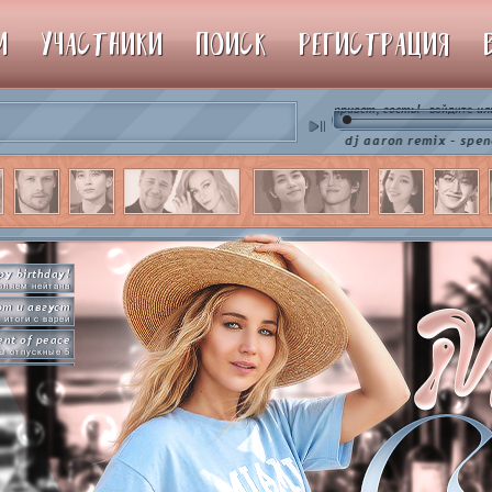
М
УЧАСТНИКИ
ПОИСК
РЕГИСТРАЦИЯ
привет, гость!
ил
войдите
♫ dj aaron remix - spencer hill c
py birthday!
вляем нейтана
от и август
итоги с варей
nt of peace
ы отпускные 5
hot n cold
 в клабграмме
one's a star
купаем звезды
vate emotion
нем эмоций #4