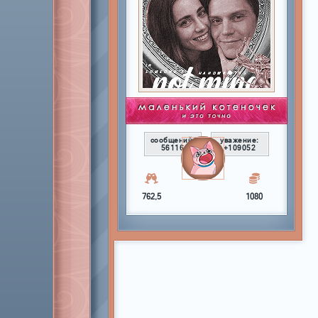
сообщений:
уважение:
56116
+109052
762,5
1080