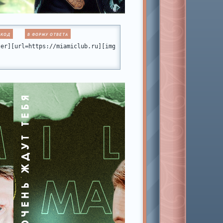
 КОД
В ФОРМУ ОТВЕТА
static.ru/files/001b/fb/fb/48916.png[/img][/url][/align]
ter][url=https://miamiclub.ru][img]https://forumstatic.ru/files/