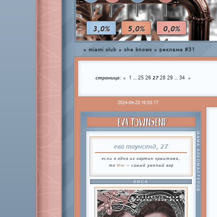
3,0%
5,0%
0,0%
»
miami club
»
she knows
»
реклама #31
страница:
…
27
…
«
1
25
26
28
29
34
»
2024-04-23 16:03:17
EVA TOWNSEND
МАМА АЛКОМАСТЕРОВ
ева таунсенд, 27
если я одна из картин эрмитажа,
ты
то
— самый умелый вор
КИСА