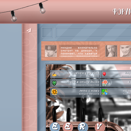
ФОРУ
миндже внимательно
смотрит на джерри, и
понимает, что кажется
немного перестарался
со своим вниманием к
этому парню.
читать
далее
spending my time
hap
тест #183
поздра
город в стиле диско
в
немного новостей
лето с нами
mome
внешки августа
паззл
pen-pineapple-apple-pen!
шлакоблокунь заказывали?
охлаждаемся
сделай это прямо сейчас
every
лупим пиньяту!
по
time goes by so slowly
pri
анаграммы на базе
с д
E
E
R
V
hot in herre
летняя стикер-пати туть