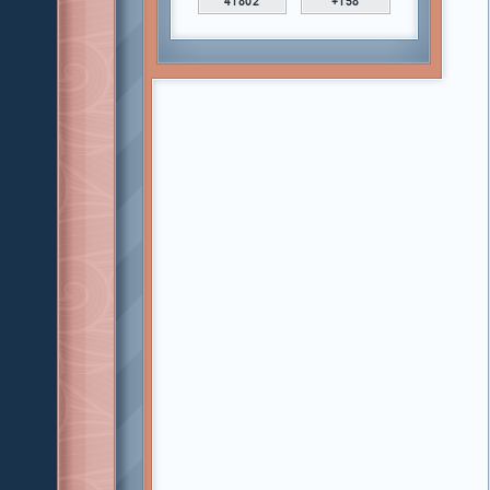
41802
+158