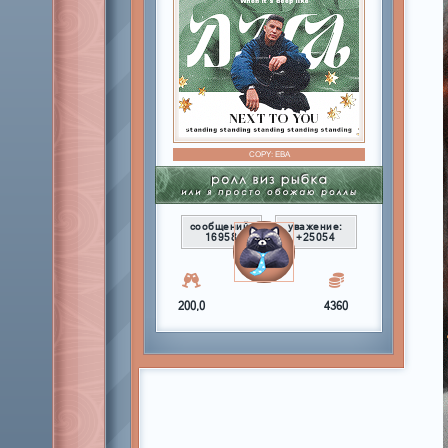
COPY:
ЕВА
сообщений:
уважение:
16958
+25054
200,0
4360