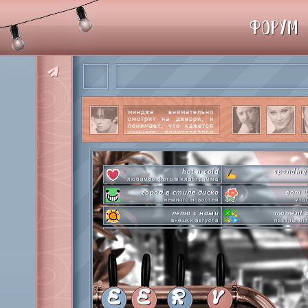
ФОРУМ
миндже внимательно
смотрит на джерри, и
понимает, что кажется
немного перестарался
со своим вниманием к
этому парню.
читать
далее
hot n cold
spending
любимое фото в клабграмме
город в стиле диско
вот и
немного новостей
ито
лето с нами
moment o
внешки августа
паззлы от
pen-pineapple-apple-pen!
сделай это прямо
шлакоблокунь заказывали?
лупим
everyone's a star
time goes by s
покупаем звезды
анаграмм
private emotion
hot 
с днем эмоций #4
летняя стикер-
E
E
R
V