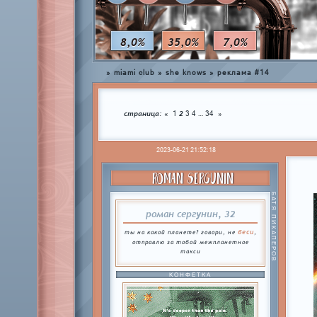
8,0%
35,0%
7,0%
»
miami club
»
she knows
»
реклама #14
страница:
2
…
«
1
3
4
34
»
2023-06-21 21:52:18
ROMAN SERGUNIN
БАТЯ ПИКАПЕРОВ
роман сергунин, 32
беси
ты на какой планете? говори, не
,
отправлю за тобой межпланетное
такси
КОНФЕТКА