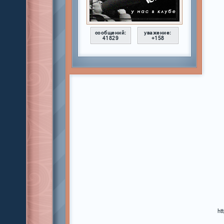
сообщений:
уважение:
41829
+158
ht