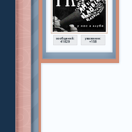
сообщений:
уважение:
41829
+158