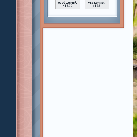
сообщений:
уважение:
41829
+158