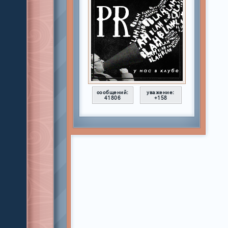
сообщений:
уважение:
41806
+158