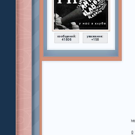
сообщений:
уважение:
41806
+158
ht
0