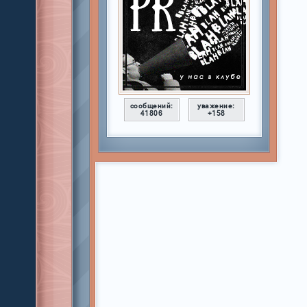
сообщений:
уважение:
41806
+158