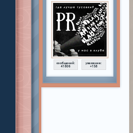
сообщений:
уважение:
41806
+158