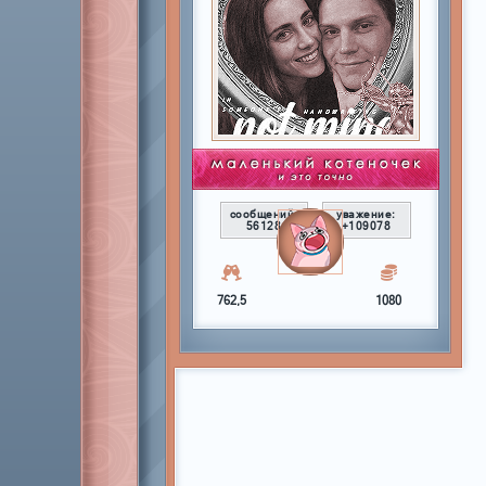
сообщений:
уважение:
56128
+109078
762,5
1080