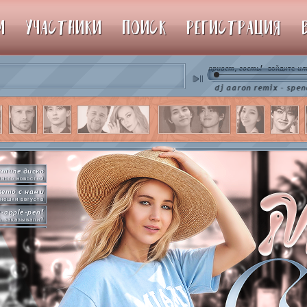
М
УЧАСТНИКИ
ПОИСК
РЕГИСТРАЦИЯ
привет, гость!
ил
войдите
♫ dj aaron remix - spencer hill c
стиле диско
ного новостей
лето с нами
нешки августа
e-apple-pen!
ь заказывали?
рямо сейчас
упим пиньяту!
by so slowly
раммы на базе
hot in herre
икер-пати туть