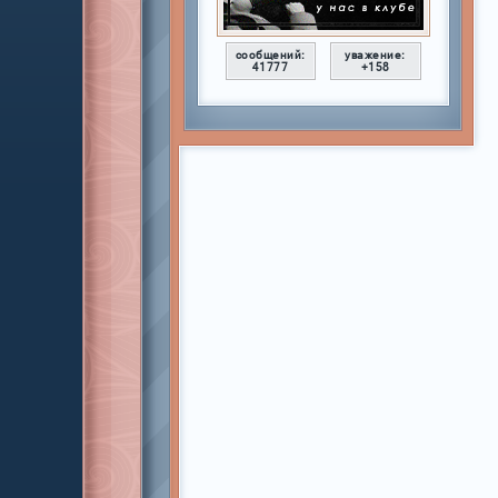
сообщений:
уважение:
41777
+158