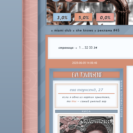
3,0%
5,0%
0,0%
»
miami club
»
she knows
»
реклама #45
страница:
…
34
«
1
32
33
2025-06-05 14:06:46
EVA TOWNSEND
МАМА АЛКОМАСТЕРОВ
ева таунсенд, 27
если я одна из картин эрмитажа,
ты
то
— самый умелый вор
КИСА