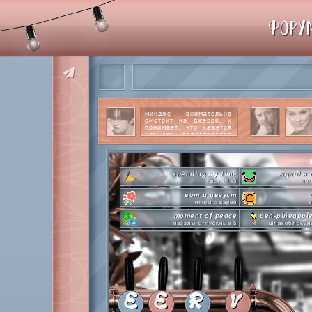
ФОРУ
миндже внимательно
смотрит на джерри, и
понимает, что кажется
немного перестарался
со своим вниманием к
этому парню.
читать
далее
spending my time
город в 
тест #183
нем
вот и август
итоги с варей
в
moment of peace
pen-pineappl
паззлы отпускные 5
шлакоблокун
hot n cold
сделай это п
охлаждаемся в клабграмме
л
everyone's a star
time goes 
покупаем звезды
анаг
private emotion
с днем эмоций #4
летняя ст
E
E
R
V