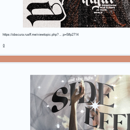
https://obscura.rusff.me/viewtopic.php? … ;p=5#p2714
0