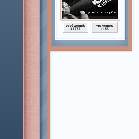
сообщений:
уважение:
41777
+158