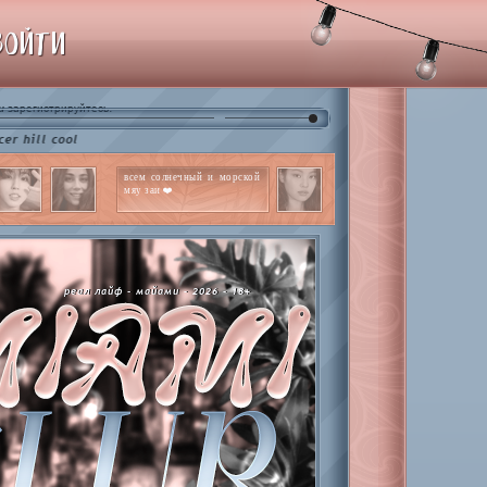
ВОЙТИ
и
.
зарегистрируйтесь
ool
всем солнечный и морской
мяу заи ❤️
реал лайф - майами - 2026 - 18+