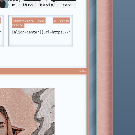
У
СКОПИРОВАТЬ КОД
В ФОРМУ
ОТВЕТА
static.ru/files/001b/fb/fb/51336.png[/img][/url][/align]
miamiclub.ru/][img]https://forumstatic.ru/files/001b/fb/fb/22438
[align=center][url=https://miamiclub.ru/][img]https://foru
991