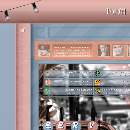
ФОРУМ
миндже внимательно
смотрит на джерри, и
понимает, что кажется
немного перестарался
со своим вниманием к
этому парню.
читать
далее
spending my time
город в сти
тест #183
немного
вот и август
лето
итоги с варей
внешк
moment of peace
pen-pineapple-ap
паззлы отпускные 5
шлакоблокунь зак
hot n cold
сделай это прямо
охлаждаемся в клабграмме
лупим
everyone's a star
time goes by s
покупаем звезды
анаграмм
private emotion
hot 
с днем эмоций #4
летняя стикер-
E
E
R
V