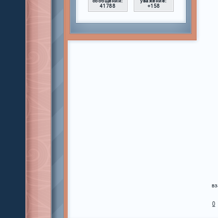
сообщений:
уважение:
41788
+158
вз
0