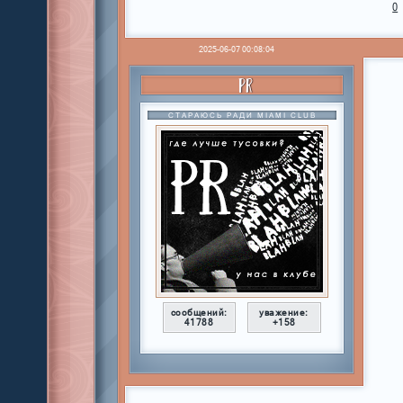
0
2025-06-07 00:08:04
PR
СТАРАЮСЬ РАДИ MIAMI CLUB
сообщений:
уважение:
41788
+158