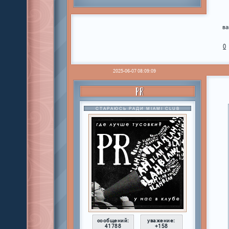
ва
0
2025-06-07 08:09:09
PR
СТАРАЮСЬ РАДИ MIAMI CLUB
сообщений:
уважение:
41788
+158