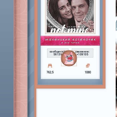
сообщений:
уважение:
56139
+109105
762,5
1080