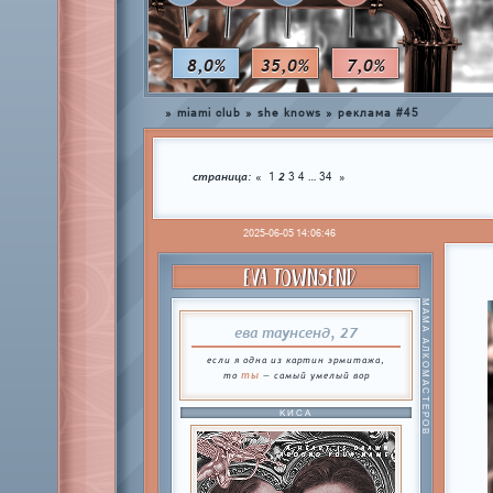
8,0%
35,0%
7,0%
»
miami club
»
she knows
»
реклама #45
страница:
2
…
«
1
3
4
34
»
2025-06-05 14:06:46
EVA TOWNSEND
МАМА АЛКОМАСТЕРОВ
ева таунсенд, 27
если я одна из картин эрмитажа,
ты
то
— самый умелый вор
КИСА