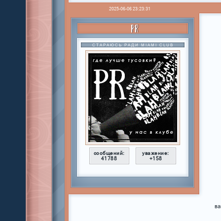
2025-06-06 23:23:31
PR
СТАРАЮСЬ РАДИ MIAMI CLUB
сообщений:
уважение:
41788
+158
ва