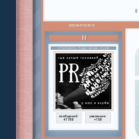
0
2025-06-07 02:06:15
PR
СТАРАЮСЬ РАДИ MIAMI CLUB
сообщений:
уважение:
41788
+158