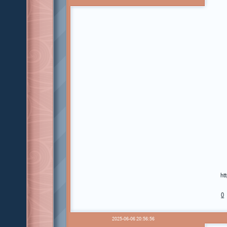
ht
0
2025-06-06 20:56:56