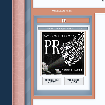
0
2025-03-06 06:13:05
PR
СТАРАЮСЬ РАДИ MIAMI CLUB
сообщений:
уважение:
41777
+158