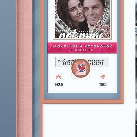
сообщений:
уважение:
56128
+109078
762,5
1080