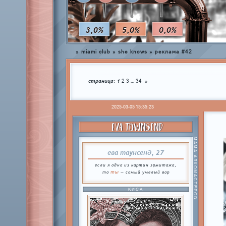
3,0%
5,0%
0,0%
»
miami club
»
she knows
»
реклама #42
страница:
1
…
2
3
34
»
2025-03-05 15:35:23
EVA TOWNSEND
МАМА АЛКОМАСТЕРОВ
ева таунсенд, 27
если я одна из картин эрмитажа,
ты
то
— самый умелый вор
КИСА