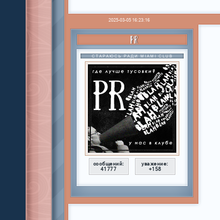
2025-03-05 16:23:16
PR
СТАРАЮСЬ РАДИ MIAMI CLUB
сообщений:
уважение:
41777
+158