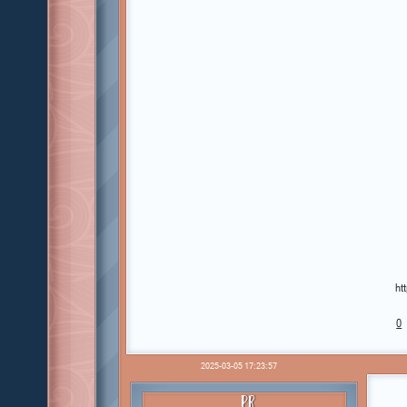
ht
0
2025-03-05 17:23:57
PR