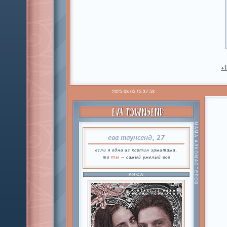
+
2025-03-05 15:37:53
EVA TOWNSEND
МАМА АЛКОМАСТЕРОВ
ева таунсенд, 27
если я одна из картин эрмитажа,
ты
то
— самый умелый вор
КИСА