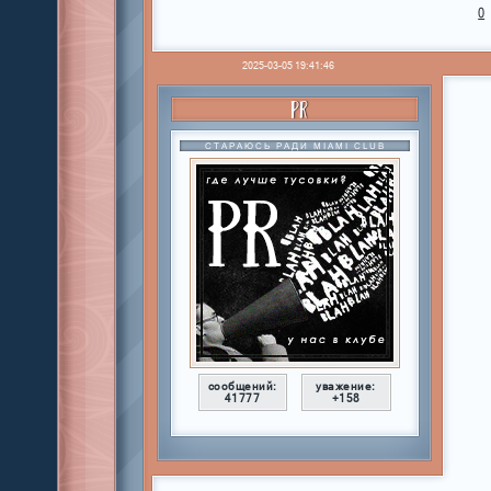
0
2025-03-05 19:41:46
PR
СТАРАЮСЬ РАДИ MIAMI CLUB
сообщений:
уважение:
41777
+158