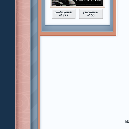
сообщений:
уважение:
41777
+158
ht