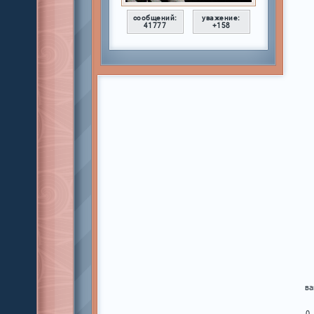
сообщений:
уважение:
41777
+158
ва