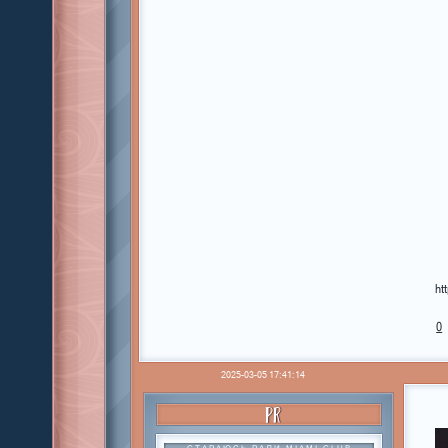
ht
0
2025-03-05 17:41:14
PR