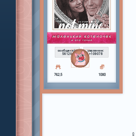
сообщений:
уважение:
56128
+109078
762,5
1080
0