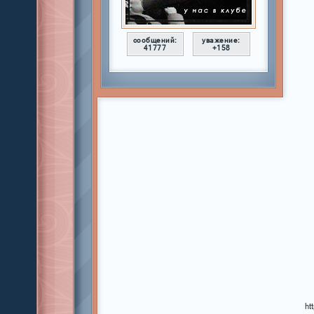
сообщений:
уважение:
41777
+158
ht