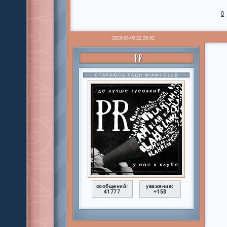
0
2025-03-05 22:29:52
PR
СТАРАЮСЬ РАДИ MIAMI CLUB
сообщений:
уважение:
41777
+158