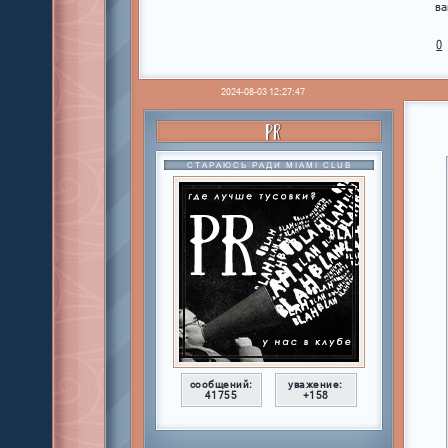
ва
0
2024-08-03 12:27:47
PR
СТАРАЮСЬ РАДИ MIAMI CLUB
сообщений:
уважение:
41755
+158