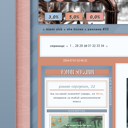
3,0%
5,0%
0,0%
»
miami club
»
she knows
»
реклама #33
страница:
…
30
«
1
28
29
31
32
33
34
»
2024-07-01 23:46:22
ROMAN SERGUNIN
БАТЯ ПИКАПЕРОВ
роман сергунин, 32
беси
ты на какой планете? говори, не
,
отправлю за тобой межпланетное
такси
КОНФЕТКА