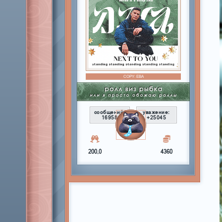
COPY:
ЕВА
сообщений:
уважение:
16958
+25045
200,0
4360