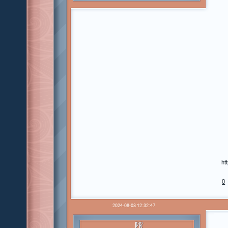
ht
0
2024-08-03 12:32:47
PR