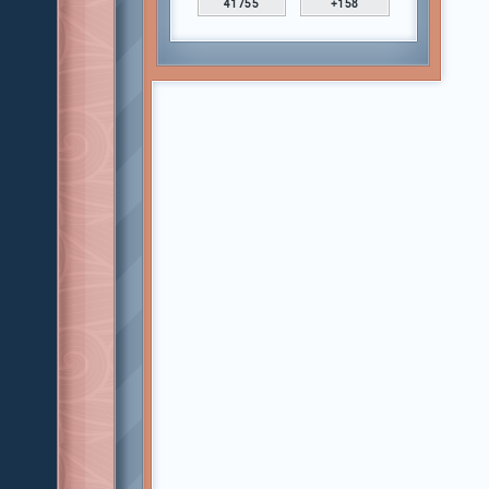
41755
+158