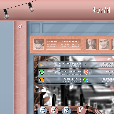
ФОРУМ
миндже внимательно
смотрит на джерри, и
понимает, что кажется
немного перестарался
со своим вниманием к
этому парню.
читать
далее
spending my time
happy b
тест #183
поздравляе
город в стиле диско
вот и
немного новостей
ито
лето с нами
moment o
внешки августа
паззлы от
pen-pineapple-apple-pen!
ho
шлакоблокунь заказывали?
охлаждаемся в кл
сделай это прямо сейчас
everyone'
лупим пиньяту!
покупа
time goes by so slowly
private
анаграммы на базе
с днем 
E
E
R
V
hot in herre
летняя стикер-пати туть