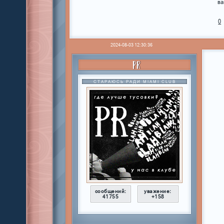
ва
0
2024-08-03 12:30:36
PR
СТАРАЮСЬ РАДИ MIAMI CLUB
сообщений:
уважение:
41755
+158