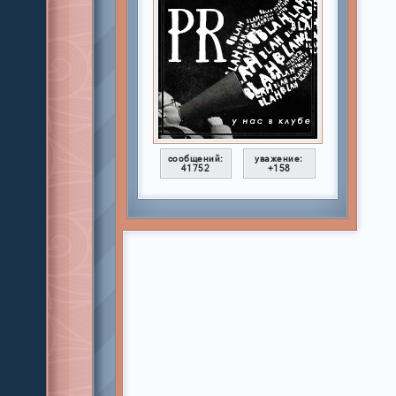
сообщений:
уважение:
41752
+158