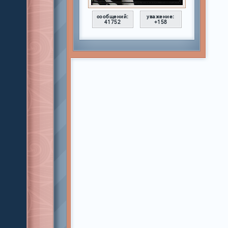
сообщений:
уважение:
41752
+158