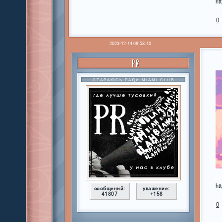
ht
0
2023-12-14 08:58:10
PR
СТАРАЮСЬ РАДИ MIAMI CLUB
ht
сообщений:
уважение:
41807
+158
0