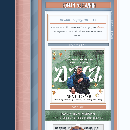
ROMAN SERGUNIN
БАТЯ ПИКАПЕРОВ
роман сергунин, 32
беси
ты на какой планете? говори, не
,
отправлю за тобой межпланетное
такси
КОНФЕТКА
COPY:
ЕВА
сообщений:
уважение: