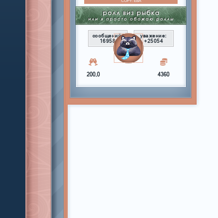
COPY:
ЕВА
сообщений:
уважение:
16958
+25054
200,0
4360