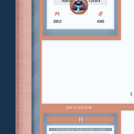
16958
+25054
200,0
4360
0
2023-12-13 22:09:49
PR
СТАРАЮСЬ РАДИ MIAMI CLUB