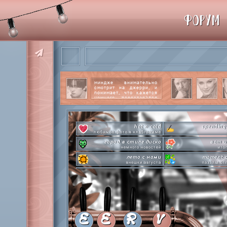
ФОРУМ
миндже внимательно
смотрит на джерри, и
понимает, что кажется
немного перестарался
со своим вниманием к
этому парню.
читать
далее
hot n cold
spending
любимое фото в клабграмме
город в стиле диско
вот и
немного новостей
ито
лето с нами
moment o
внешки августа
паззлы от
pen-pineapple-apple-pen!
сделай это прямо
шлакоблокунь заказывали?
лупим
everyone's a star
time goes by s
покупаем звезды
анаграмм
private emotion
hot 
с днем эмоций #4
летняя стикер-
E
E
R
V