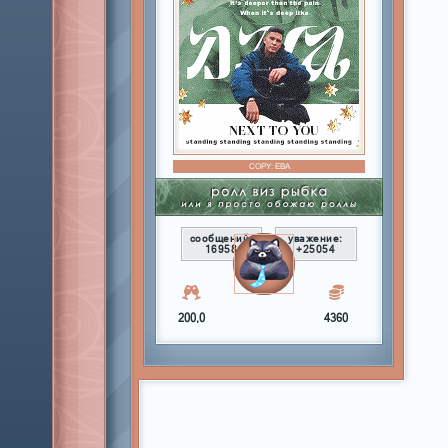
COPY:
ЕВА
сообщений:
уважение:
16958
+25054
200,0
4360