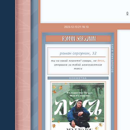
0
2023-12-13 21:16:13
ROMAN SERGUNIN
БАТЯ ПИКАПЕРОВ
роман сергунин, 32
беси
ты на какой планете? говори, не
,
отправлю за тобой межпланетное
такси
КОНФЕТКА