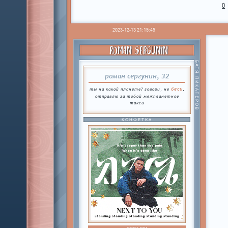
0
2023-12-13 21:15:45
ROMAN SERGUNIN
БАТЯ ПИКАПЕРОВ
роман сергунин, 32
беси
ты на какой планете? говори, не
,
отправлю за тобой межпланетное
такси
КОНФЕТКА