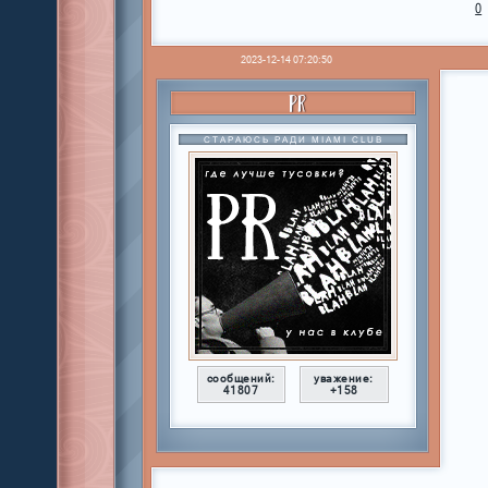
0
2023-12-14 07:20:50
PR
СТАРАЮСЬ РАДИ MIAMI CLUB
сообщений:
уважение:
41807
+158