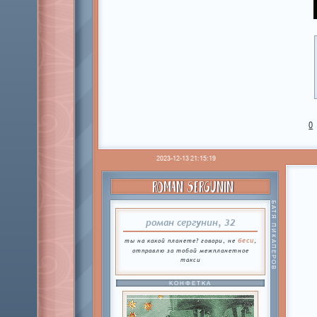
0
2023-12-13 21:15:19
ROMAN SERGUNIN
БАТЯ ПИКАПЕРОВ
роман сергунин, 32
беси
ты на какой планете? говори, не
,
отправлю за тобой межпланетное
такси
КОНФЕТКА