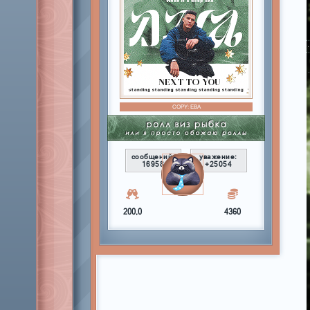
COPY:
ЕВА
сообщений:
уважение:
16958
+25054
200,0
4360