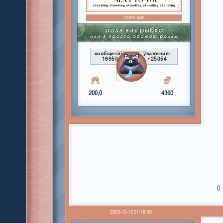
COPY:
ЕВА
сообщений:
уважение:
16958
+25054
200,0
4360
0
2023-12-13 21:16:36