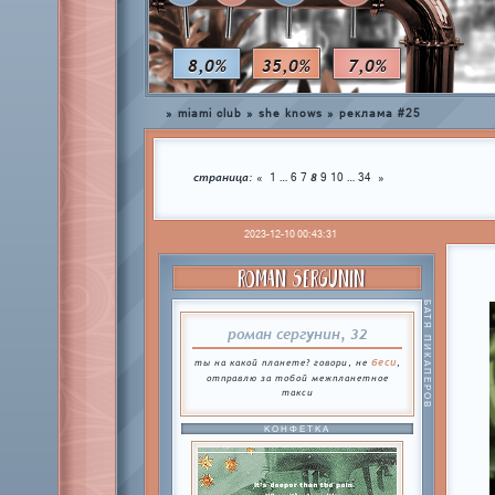
8,0%
35,0%
7,0%
»
miami club
»
she knows
»
реклама #25
страница:
…
8
…
«
1
6
7
9
10
34
»
2023-12-10 00:43:31
ROMAN SERGUNIN
БАТЯ ПИКАПЕРОВ
роман сергунин, 32
беси
ты на какой планете? говори, не
,
отправлю за тобой межпланетное
такси
КОНФЕТКА