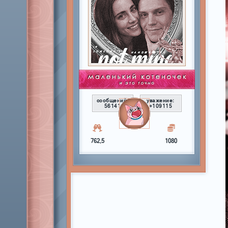
сообщений:
уважение:
56141
+109115
762,5
1080