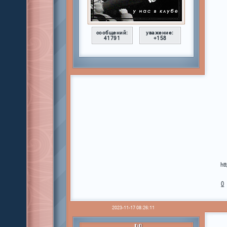
сообщений:
уважение:
41791
+158
ht
0
2023-11-17 08:26:11