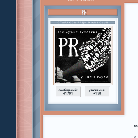
PR
СТАРАЮСЬ РАДИ MIAMI CLUB
сообщений:
уважение:
41791
+158
ва
0