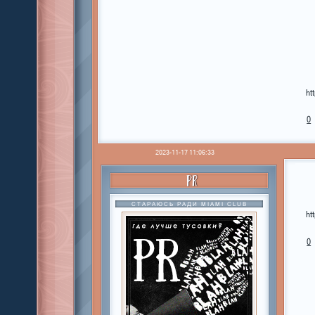
ht
0
2023-11-17 11:06:33
PR
СТАРАЮСЬ РАДИ MIAMI CLUB
ht
0