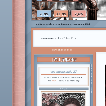
8,0%
35,0%
7,0%
»
miami club
»
she knows
»
реклама #24
страница:
3
…
«
1
2
4
5
34
»
2023-11-15 18:39:02
EVA TOWNSEND
МАМА АЛКОМАСТЕРОВ
ева таунсенд, 27
если я одна из картин эрмитажа,
ты
то
— самый умелый вор
КИСА