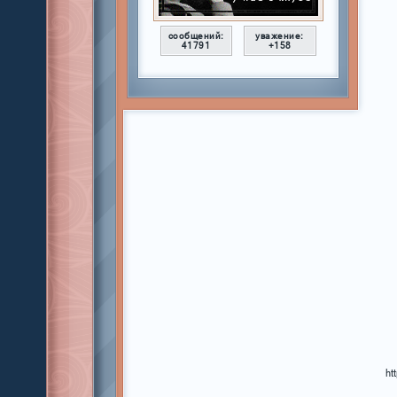
сообщений:
уважение:
41791
+158
ht