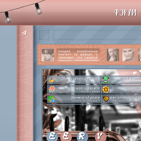
ФОРУМ
миндже внимательно
смотрит на джерри, и
понимает, что кажется
немного перестарался
со своим вниманием к
этому парню.
читать
далее
spending my time
город в сти
тест #183
немного
вот и август
лето
итоги с варей
внешк
moment of peace
pen-pineapple-ap
паззлы отпускные 5
шлакоблокунь зак
hot n cold
сделай это прямо
охлаждаемся в клабграмме
лупим
everyone's a star
time goes by s
покупаем звезды
анаграмм
private emotion
hot 
с днем эмоций #4
летняя стикер-
E
E
R
V