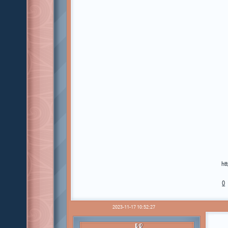
ht
0
2023-11-17 10:52:27
PR