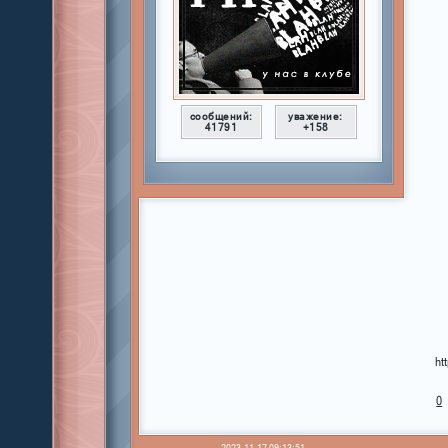
сообщений:
уважение:
41791
+158
ht
0
2023-11-17 09:13:51