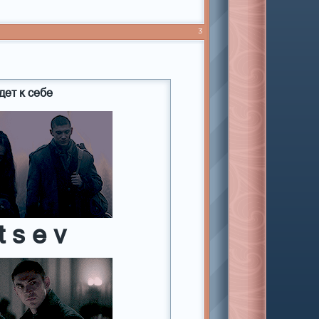
3
дет к себе
t s e v