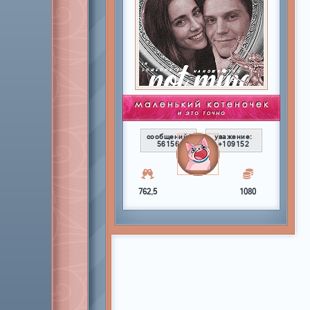
сообщений:
уважение:
56156
+109152
762,5
1080