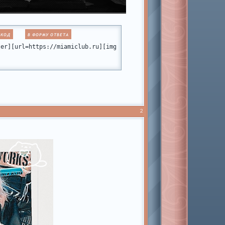
 КОД
В ФОРМУ ОТВЕТА
static.ru/files/001b/e7/6d/52003.png[/img][/url][/align]
ter][url=https://miamiclub.ru][img]https://imgur.com/UOHHnAm.gif
2