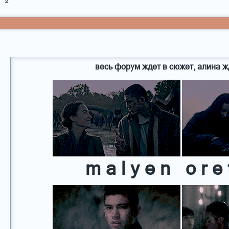
весь форум ждет в сюжет, алина ж
m a l y e n o r e 