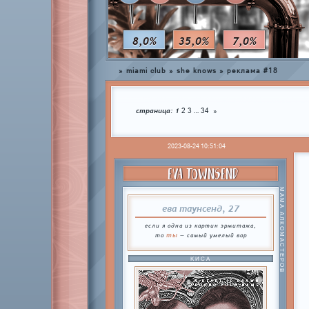
8,0%
35,0%
7,0%
»
miami club
»
she knows
»
реклама #18
страница:
1
…
2
3
34
»
2023-08-24 10:51:04
EVA TOWNSEND
МАМА АЛКОМАСТЕРОВ
ева таунсенд, 27
если я одна из картин эрмитажа,
ты
то
— самый умелый вор
КИСА