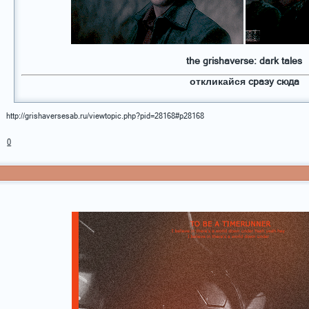
the grishaverse: dark tales
откликайся
сразу сюда
http://grishaversesab.ru/viewtopic.php?pid=28168#p28168
0