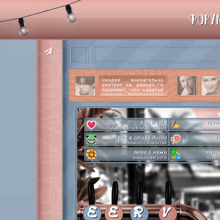
ФОРУ
миндже внимательно
смотрит на джерри, и
понимает, что кажется
немного перестарался
со своим вниманием к
этому парню.
читать
далее
hot n cold
spen
любимое фото в клабграмме
город в стиле диско
в
немного новостей
лето с нами
mome
внешки августа
паззл
pen-pineapple-apple-pen!
сделай это п
шлакоблокунь заказывали?
л
everyone's a star
time goes 
покупаем звезды
анаг
private emotion
с днем эмоций #4
летняя ст
E
E
R
V