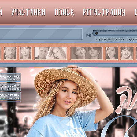
М
УЧАСТНИКИ
ПОИСК
РЕГИСТРАЦИЯ
привет, гость!
ил
войдите
♫ dj aaron remix - spencer hill 
ding my time
тест #183
от и август
итоги с варей
nt of peace
ы отпускные 6
рямо сейчас
упим пиньяту!
by so slowly
раммы на базе
hot in herre
икер-пати туть