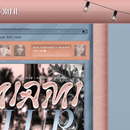
ВОЙТИ
и
.
зарегистрируйтесь
cool
всем солнечный и морской
мяу заи ❤️
реал лайф - майами - 2026 - 18+