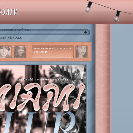
ВОЙТИ
и
.
зарегистрируйтесь
cool
всем солнечный и морской
мяу заи ❤️
реал лайф - майами - 2026 - 18+