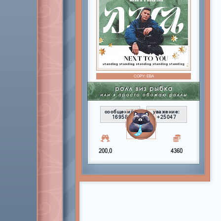
COPY:
ЕВА
сообщений:
уважение:
16958
+25047
200,0
4360