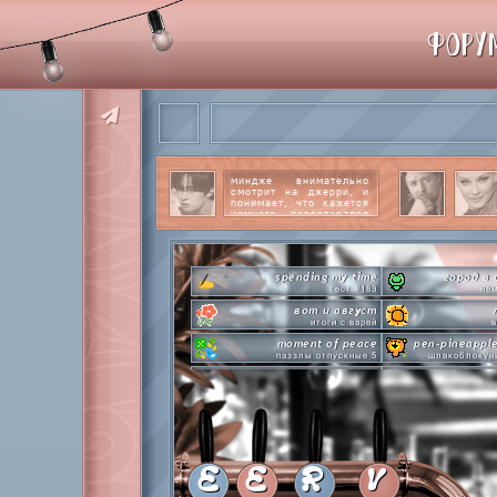
ФОРУ
миндже внимательно
смотрит на джерри, и
понимает, что кажется
немного перестарался
со своим вниманием к
этому парню.
читать
далее
spending my time
город в 
тест #183
нем
вот и август
итоги с варей
в
moment of peace
pen-pineappl
паззлы отпускные 5
шлакоблокун
hot n cold
сделай это п
охлаждаемся в клабграмме
л
everyone's a star
time goes 
покупаем звезды
анаг
private emotion
с днем эмоций #4
летняя ст
E
E
R
V