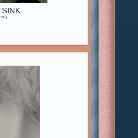
 SINK
на ]
4