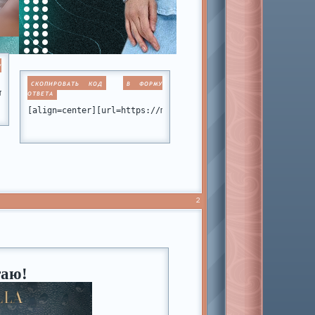
У
СКОПИРОВАТЬ КОД
В ФОРМУ
miamiclub.ru/][img]https://forumstatic.ru/files/001b/d8/0d/76988
ОТВЕТА
#p148626][img]https://forumstatic.ru/files/001b/c7/a6/52374.png[
[align=center][url=https://miamiclub.ru/viewtopic.php?id=1
2
таю!