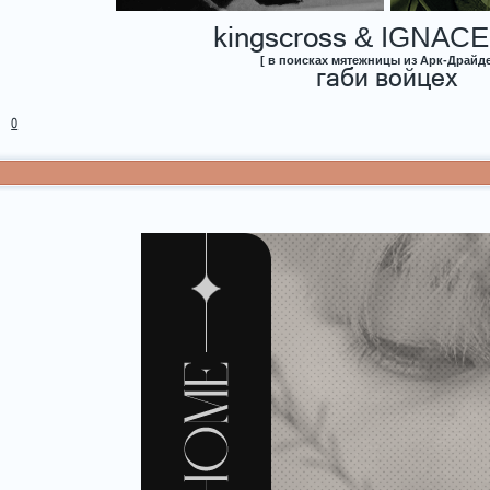
kingscross
& IGNACE
[ в поисках мятежницы из Арк-Драйде
габи войцех
0