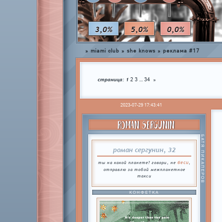
3,0%
5,0%
0,0%
»
miami club
»
she knows
»
реклама #17
страница:
1
…
2
3
34
»
2023-07-29 17:43:41
ROMAN SERGUNIN
БАТЯ ПИКАПЕРОВ
роман сергунин, 32
беси
ты на какой планете? говори, не
,
отправлю за тобой межпланетное
такси
КОНФЕТКА