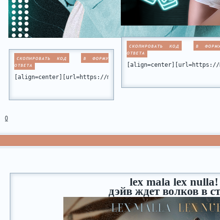
СКОПИРОВАТЬ КОД
В ФОРМ
ОТВЕТА
СКОПИРОВАТЬ КОД
В ФОРМУ
[align=center][url=https://
ОТВЕТА
[align=center][url=https://miamiclub.ru/viewtopic.php?id=10
0
lex mala lex nulla!
дэйв ждет волков в с