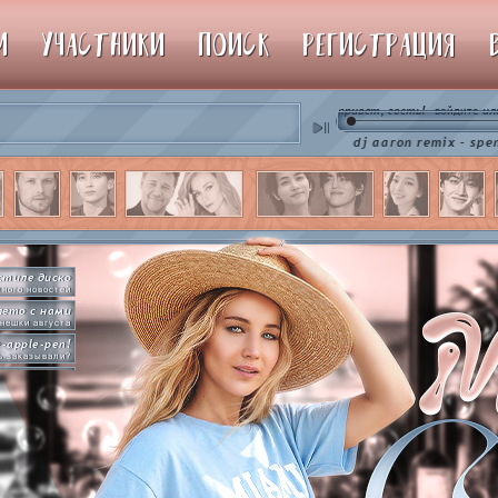
М
УЧАСТНИКИ
ПОИСК
РЕГИСТРАЦИЯ
привет, гость!
ил
войдите
♫ dj aaron remix - spencer hill 
стиле диско
ного новостей
лето с нами
нешки августа
e-apple-pen!
ь заказывали?
рямо сейчас
упим пиньяту!
by so slowly
раммы на базе
hot in herre
икер-пати туть