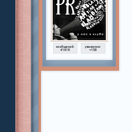
сообщений:
уважение:
41818
+158