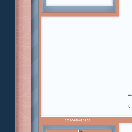
ва
0
2023-04-30 06:24:02
PR