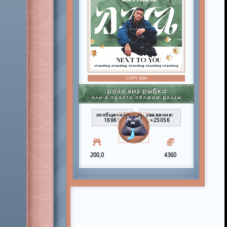
COPY:
ЕВА
сообщений:
уважение:
16961
+25056
200,0
4360