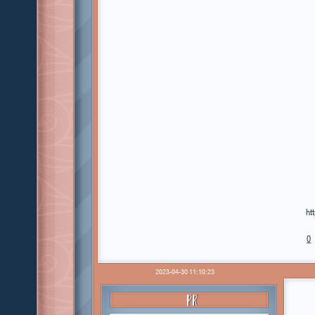
ht
0
2023-04-30 11:10:23
PR