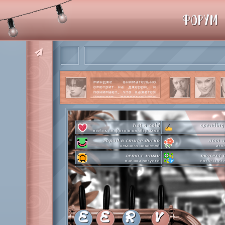
ФОРУМ
миндже внимательно
смотрит на джерри, и
понимает, что кажется
немного перестарался
со своим вниманием к
этому парню.
читать
далее
hot n cold
spending
любимое фото в клабграмме
город в стиле диско
вот и
немного новостей
ито
лето с нами
moment o
внешки августа
паззлы от
pen-pineapple-apple-pen!
сделай это прямо
шлакоблокунь заказывали?
лупим
everyone's a star
time goes by s
покупаем звезды
анаграмм
private emotion
hot 
с днем эмоций #4
летняя стикер-
E
E
R
V