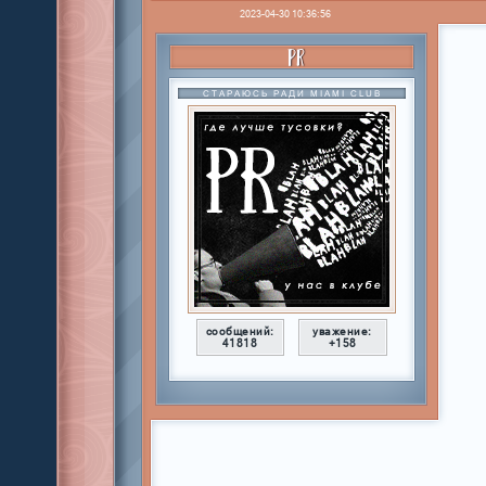
2023-04-30 10:36:56
PR
СТАРАЮСЬ РАДИ MIAMI CLUB
сообщений:
уважение:
41818
+158