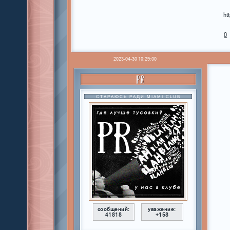
ht
0
2023-04-30 10:29:00
PR
СТАРАЮСЬ РАДИ MIAMI CLUB
сообщений:
уважение:
41818
+158