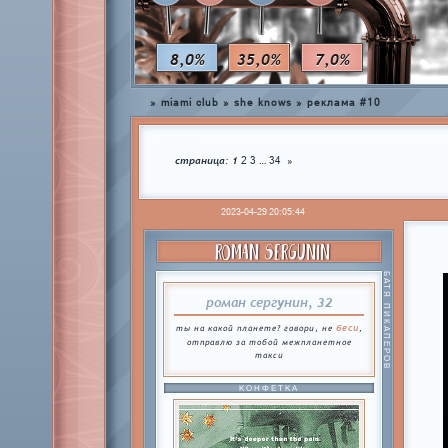
8,0%
35,0%
7,0%
»
miami club
»
she knows
»
реклама #10
страница:
1
…
2
3
34
»
2023-04-29 20:05:44
ROMAN SERGUNIN
БАТЯ ПИКАПЕРОВ
роман сергунин, 32
беси
ты на какой планете? говори, не
,
отправлю за тобой межпланетное
такси
КОНФЕТКА