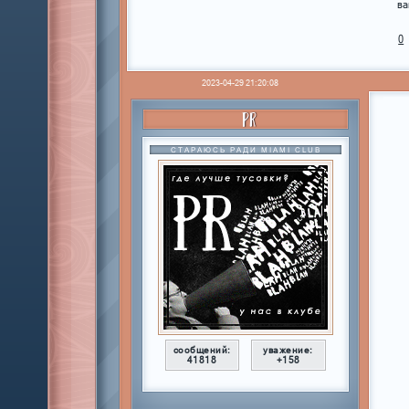
ва
0
2023-04-29 21:20:08
PR
СТАРАЮСЬ РАДИ MIAMI CLUB
сообщений:
уважение:
41818
+158