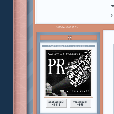
ht
0
2023-04-30 00:17:33
PR
СТАРАЮСЬ РАДИ MIAMI CLUB
сообщений:
уважение:
41818
+158