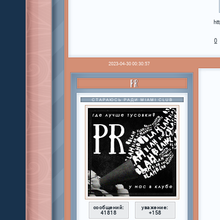
ht
0
2023-04-30 00:30:57
PR
СТАРАЮСЬ РАДИ MIAMI CLUB
сообщений:
уважение:
41818
+158