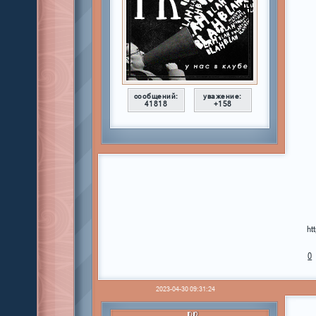
сообщений:
уважение:
41818
+158
ht
0
2023-04-30 09:31:24