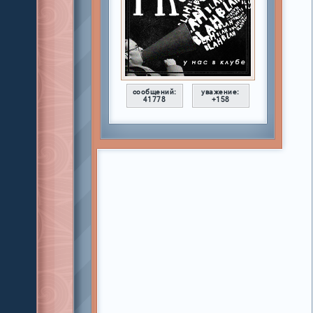
сообщений:
уважение:
41778
+158