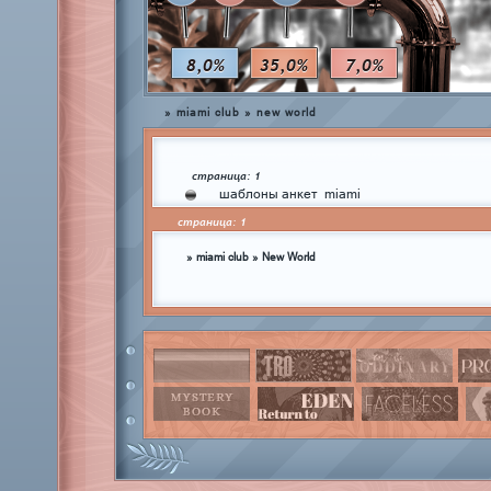
8,0%
35,0%
7,0%
»
miami club
»
new world
страница:
1
шаблоны анкет
miami
страница:
1
»
miami club
»
New World