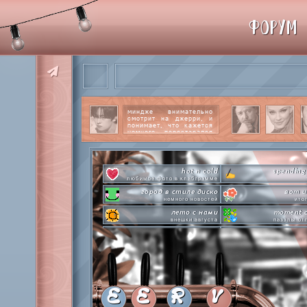
ФОРУМ
миндже внимательно
смотрит на джерри, и
понимает, что кажется
немного перестарался
со своим вниманием к
этому парню.
читать
далее
hot n cold
spending
любимое фото в клабграмме
город в стиле диско
вот и
немного новостей
ито
лето с нами
moment o
внешки августа
паззлы от
pen-pineapple-apple-pen!
сделай это прямо
шлакоблокунь заказывали?
лупим
everyone's a star
time goes by s
покупаем звезды
анаграмм
private emotion
hot 
с днем эмоций #4
летняя стикер-
E
E
R
V