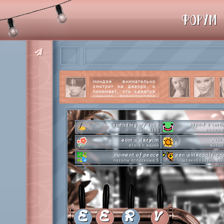
ФОРУМ
миндже внимательно
смотрит на джерри, и
понимает, что кажется
немного перестарался
со своим вниманием к
этому парню.
читать
далее
spending my time
город в сти
тест #183
немного
вот и август
лето
итоги с варей
внешк
moment of peace
pen-pineapple-ap
паззлы отпускные 5
шлакоблокунь зак
hot n cold
сделай это прямо
охлаждаемся в клабграмме
лупим
everyone's a star
time goes by s
покупаем звезды
анаграмм
private emotion
hot 
с днем эмоций #4
летняя стикер-
E
E
R
V