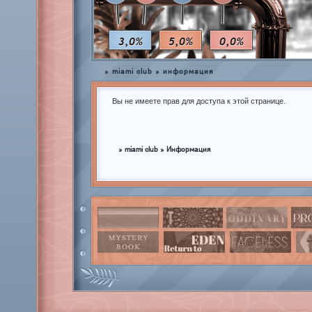
3,0%
5,0%
0,0%
»
miami club
»
информация
Вы не имеете прав для доступа к этой странице.
»
miami club
»
Информация