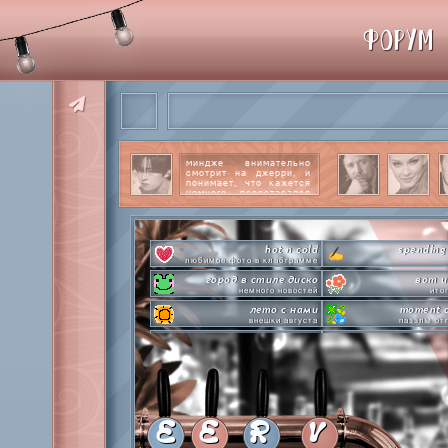
ФОРУМ
миндже внимательно
смотрит на джерри, и
понимает, что кажется
немного перестарался
со своим вниманием к
этому парню.
читать
далее
hot n cold
spending
любимое фото в клабграмме
город в стиле диско
вот и
немного новостей
ито
лето с нами
moment o
внешки августа
паззлы от
pen-pineapple-apple-pen!
сделай это прямо
шлакоблокунь заказывали?
лупим
everyone's a star
time goes by s
покупаем звезды
анаграмм
private emotion
hot 
с днем эмоций #4
летняя стикер-
E
E
R
V