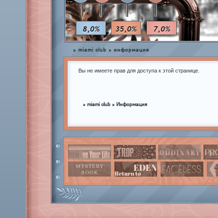
8,0%
35,0%
7,0%
»
miami club
»
информация
Вы не имеете прав для доступа к этой странице.
»
miami club
»
Информация