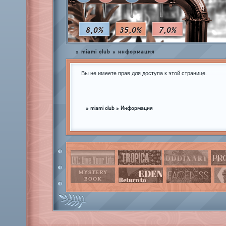
8,0%
35,0%
7,0%
»
miami club
»
информация
Вы не имеете прав для доступа к этой странице.
»
miami club
»
Информация