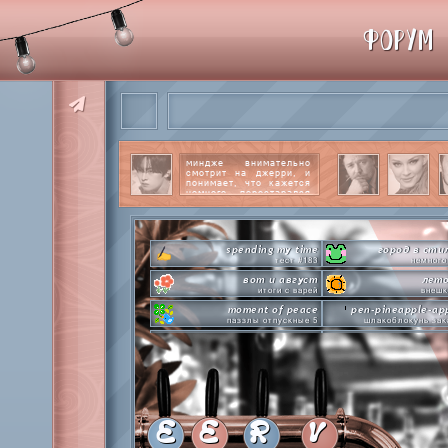
ФОРУМ
миндже внимательно
смотрит на джерри, и
понимает, что кажется
немного перестарался
со своим вниманием к
этому парню.
читать
далее
spending my time
город в сти
тест #183
немного
вот и август
лето
итоги с варей
внешк
moment of peace
pen-pineapple-ap
паззлы отпускные 5
шлакоблокунь зак
hot n cold
сделай это прямо
охлаждаемся в клабграмме
лупим
everyone's a star
time goes by s
покупаем звезды
анаграмм
private emotion
hot 
с днем эмоций #4
летняя стикер-
E
E
R
V