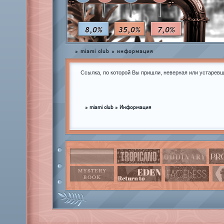
8,0%
35,0%
7,0%
»
miami club
»
информация
Ссылка, по которой Вы пришли, неверная или устаревш
»
miami club
»
Информация