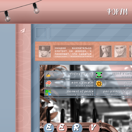
ФОРУМ
миндже внимательно
смотрит на джерри, и
понимает, что кажется
немного перестарался
со своим вниманием к
этому парню.
читать
далее
spending my time
город в сти
тест #183
немного
вот и август
лето
итоги с варей
внешк
moment of peace
pen-pineapple-ap
паззлы отпускные 5
шлакоблокунь зак
hot n cold
сделай это прямо
охлаждаемся в клабграмме
лупим
everyone's a star
time goes by s
покупаем звезды
анаграмм
private emotion
hot 
с днем эмоций #4
летняя стикер-
E
E
R
V