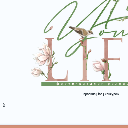
правила
|
faq
|
конкурсы
0