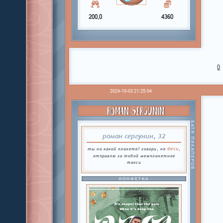
200,0
4360
0
2024-10-03 21:25:04
ROMAN SERGUNIN
БАТЯ ПИКАПЕРОВ
роман сергунин, 32
беси
ты на какой планете? говори, не
,
отправлю за тобой межпланетное
такси
КОНФЕТКА