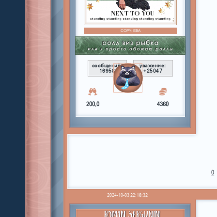
COPY:
ЕВА
сообщений:
уважение:
16958
+25047
200,0
4360
0
2024-10-03 22:18:32
ROMAN SERGUNIN