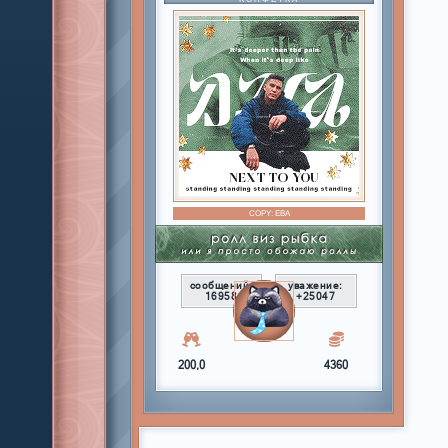
COPY:
ЕВА
сообщений:
уважение:
16958
+25047
200,0
4360