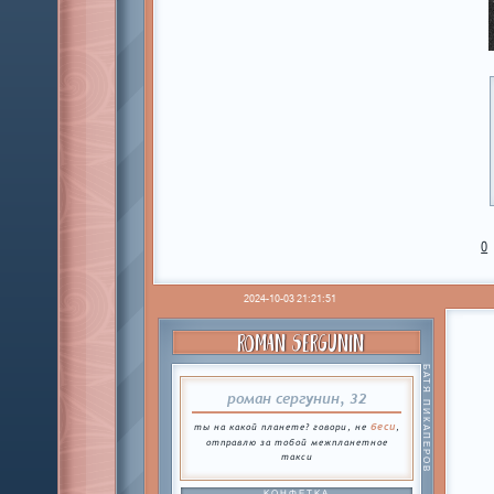
0
2024-10-03 21:21:51
ROMAN SERGUNIN
БАТЯ ПИКАПЕРОВ
роман сергунин, 32
беси
ты на какой планете? говори, не
,
отправлю за тобой межпланетное
такси
КОНФЕТКА