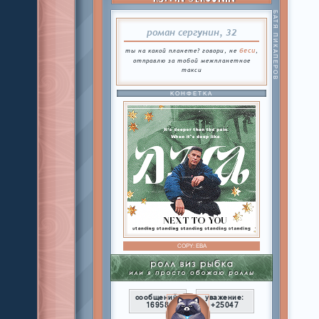
БАТЯ ПИКАПЕРОВ
роман сергунин, 32
беси
ты на какой планете? говори, не
,
отправлю за тобой межпланетное
такси
КОНФЕТКА
COPY:
ЕВА
сообщений:
уважение:
16958
+25047