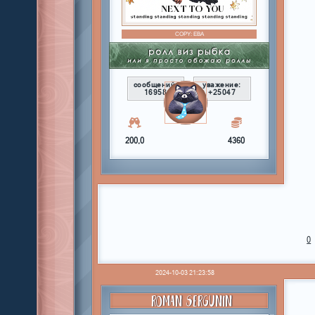
COPY:
ЕВА
сообщений:
уважение:
16958
+25047
200,0
4360
0
2024-10-03 21:23:58
ROMAN SERGUNIN