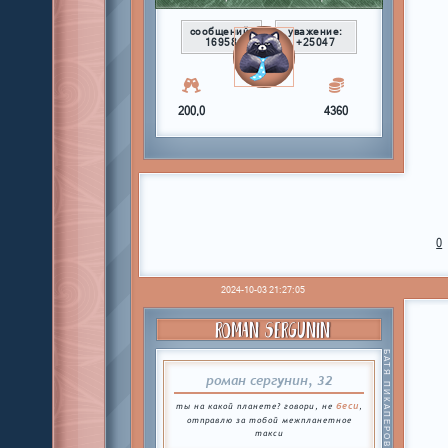
сообщений:
уважение:
16958
+25047
200,0
4360
0
2024-10-03 21:27:05
ROMAN SERGUNIN
БАТЯ ПИКАПЕРОВ
роман сергунин, 32
беси
ты на какой планете? говори, не
,
отправлю за тобой межпланетное
такси