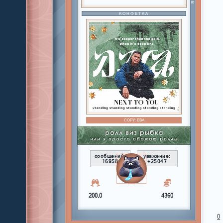
КОНФЕТКА
COPY:
ЕВА
сообщений:
уважение:
16958
+25047
200,0
4360
0