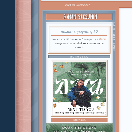
2024-10-03 21:26:07
ROMAN SERGUNIN
БАТЯ ПИКАПЕРОВ
роман сергунин, 32
беси
ты на какой планете? говори, не
,
отправлю за тобой межпланетное
такси
КОНФЕТКА
COPY:
ЕВА