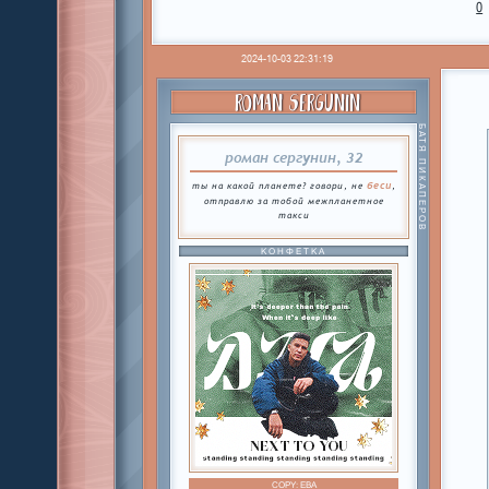
0
2024-10-03 22:31:19
ROMAN SERGUNIN
БАТЯ ПИКАПЕРОВ
роман сергунин, 32
беси
ты на какой планете? говори, не
,
отправлю за тобой межпланетное
такси
КОНФЕТКА
COPY:
ЕВА