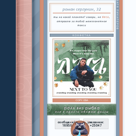
БАТЯ ПИКАПЕРОВ
роман сергунин, 32
беси
ты на какой планете? говори, не
,
отправлю за тобой межпланетное
такси
КОНФЕТКА
COPY:
ЕВА
сообщений:
уважение:
16958
+25047