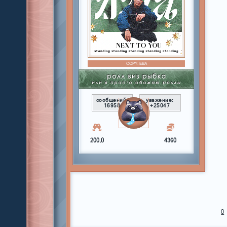
COPY:
ЕВА
сообщений:
уважение:
16958
+25047
200,0
4360
0