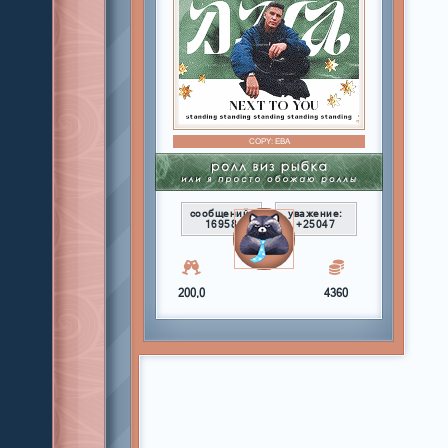
COPY:
ЕВА
сообщений:
уважение:
16958
+25047
200,0
4360