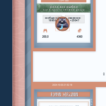
COPY:
ЕВА
сообщений:
уважение:
16958
+25047
200,0
4360
0
2024-10-03 21:52:18
ROMAN SERGUNIN