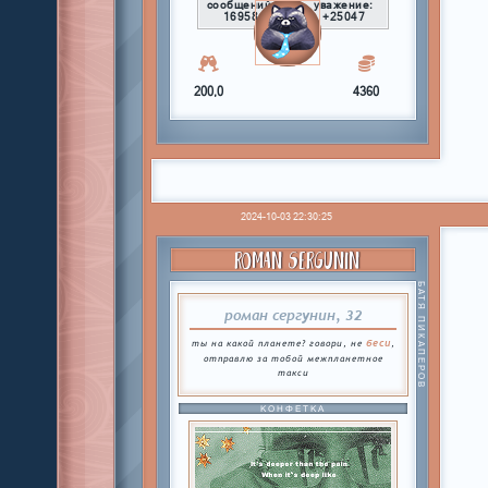
сообщений:
уважение:
16958
+25047
200,0
4360
2024-10-03 22:30:25
ROMAN SERGUNIN
БАТЯ ПИКАПЕРОВ
роман сергунин, 32
беси
ты на какой планете? говори, не
,
отправлю за тобой межпланетное
такси
КОНФЕТКА