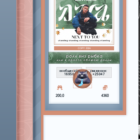
COPY:
ЕВА
сообщений:
уважение:
16958
+25047
200,0
4360