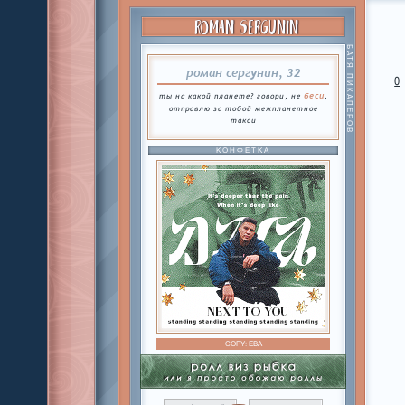
ROMAN SERGUNIN
БАТЯ ПИКАПЕРОВ
роман сергунин, 32
0
беси
ты на какой планете? говори, не
,
отправлю за тобой межпланетное
такси
КОНФЕТКА
COPY:
ЕВА