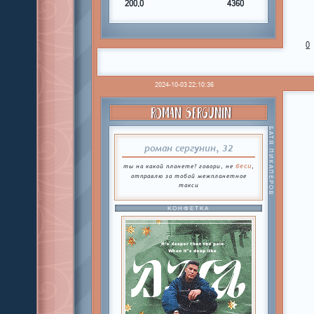
200,0
4360
0
2024-10-03 22:10:36
ROMAN SERGUNIN
БАТЯ ПИКАПЕРОВ
роман сергунин, 32
беси
ты на какой планете? говори, не
,
отправлю за тобой межпланетное
такси
КОНФЕТКА