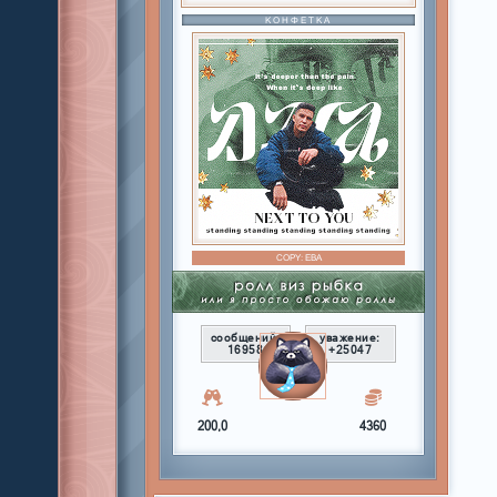
КОНФЕТКА
COPY:
ЕВА
сообщений:
уважение:
16958
+25047
200,0
4360