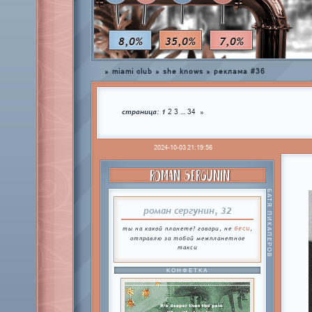
8,0%
35,0%
7,0%
»
miami club
»
she knows
»
реклама #36
страница:
1
…
2
3
34
»
2024-10-03 21:19:56
ROMAN SERGUNIN
БАТЯ ПИКАПЕРОВ
роман сергунин, 32
беси
ты на какой планете? говори, не
,
отправлю за тобой межпланетное
такси
КОНФЕТКА