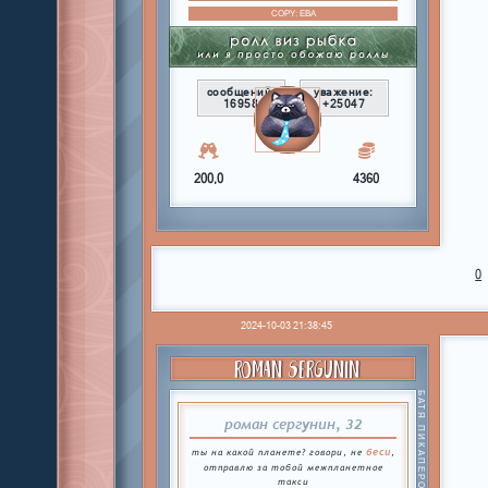
COPY:
ЕВА
сообщений:
уважение:
16958
+25047
200,0
4360
0
2024-10-03 21:38:45
ROMAN SERGUNIN
БАТЯ ПИКАПЕРОВ
роман сергунин, 32
беси
ты на какой планете? говори, не
,
отправлю за тобой межпланетное
такси