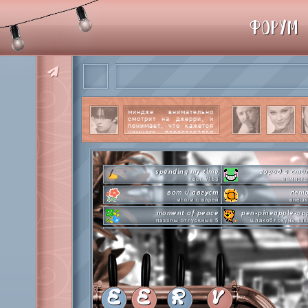
ФОРУМ
миндже внимательно
смотрит на джерри, и
понимает, что кажется
немного перестарался
со своим вниманием к
этому парню.
читать
далее
spending my time
город в сти
тест #183
немного
вот и август
лето
итоги с варей
внешк
moment of peace
pen-pineapple-ap
паззлы отпускные 5
шлакоблокунь зак
hot n cold
сделай это прямо
охлаждаемся в клабграмме
лупим
everyone's a star
time goes by s
покупаем звезды
анаграмм
private emotion
hot 
с днем эмоций #4
летняя стикер-
E
E
R
V