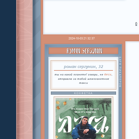
0
2024-10-03 21:32:37
ROMAN SERGUNIN
БАТЯ ПИКАПЕРОВ
роман сергунин, 32
беси
ты на какой планете? говори, не
,
отправлю за тобой межпланетное
такси
КОНФЕТКА