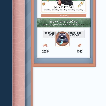
COPY:
ЕВА
сообщений:
уважение:
16958
+25047
200,0
4360