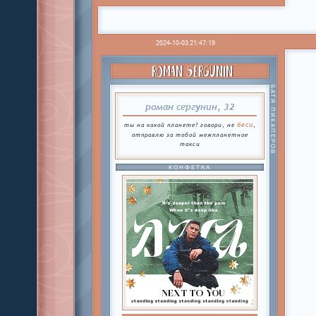
2024-10-03 21:47:19
ROMAN SERGUNIN
БАТЯ ПИКАПЕРОВ
роман сергунин, 32
беси
ты на какой планете? говори, не
,
отправлю за тобой межпланетное
такси
КОНФЕТКА