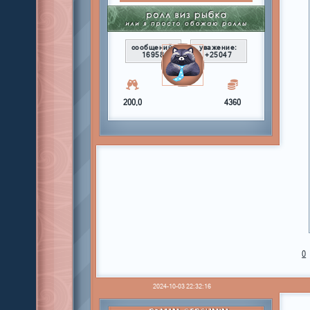
сообщений:
уважение:
16958
+25047
200,0
4360
0
2024-10-03 22:32:16