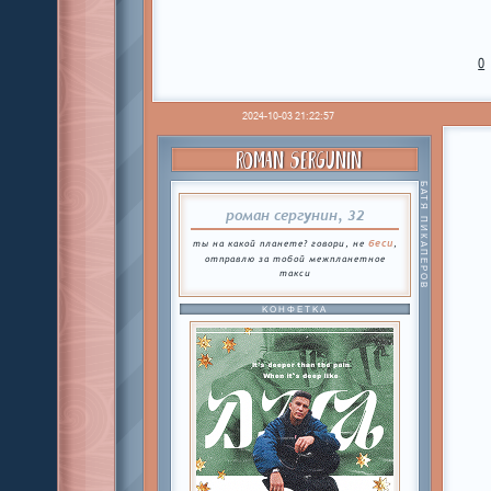
0
2024-10-03 21:22:57
ROMAN SERGUNIN
БАТЯ ПИКАПЕРОВ
роман сергунин, 32
беси
ты на какой планете? говори, не
,
отправлю за тобой межпланетное
такси
КОНФЕТКА