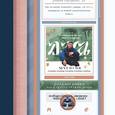
БАТЯ ПИКАПЕРОВ
роман сергунин, 32
беси
ты на какой планете? говори, не
,
отправлю за тобой межпланетное
такси
КОНФЕТКА
COPY:
ЕВА
сообщений:
уважение:
16958
+25047