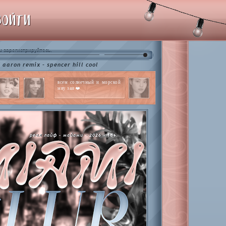
ВОЙТИ
и
.
зарегистрируйтесь
emix - spencer hill cool
всем солнечный и морской
мяу заи ❤️
реал лайф - майами - 2026 - 18+