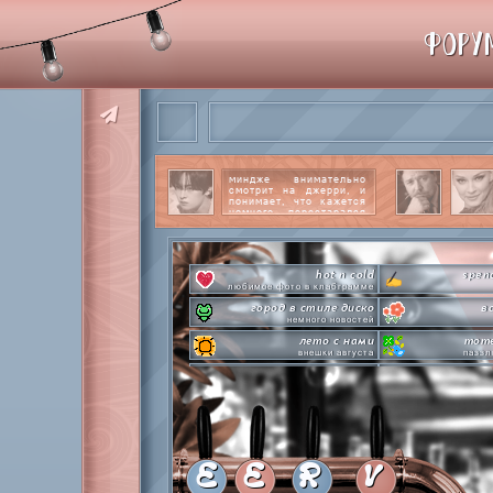
ФОРУ
миндже внимательно
смотрит на джерри, и
понимает, что кажется
немного перестарался
со своим вниманием к
этому парню.
читать
далее
hot n cold
spen
любимое фото в клабграмме
город в стиле диско
в
немного новостей
лето с нами
mome
внешки августа
паззл
pen-pineapple-apple-pen!
сделай это п
шлакоблокунь заказывали?
л
everyone's a star
time goes 
покупаем звезды
анаг
private emotion
с днем эмоций #4
летняя ст
E
E
R
V