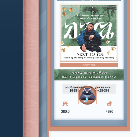
COPY:
ЕВА
сообщений:
уважение:
16958
+25054
200,0
4360