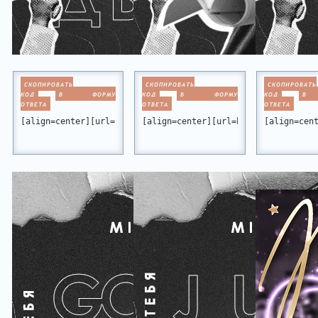
СКОПИРОВАТЬ
СКОПИРОВАТЬ
СКОПИРОВАТЬ
КОД
В ФОРМУ
КОД
В ФОРМУ
КОД
В
ОТВЕТА
ОТВЕТА
ОТВЕТА
[align=center][url=https://miamiclub.ru/viewtopic.php?id=10
[align=center][url=https://miamiclu
[align=cen