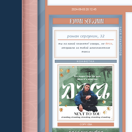
2024-09-03 20:12:45
ROMAN SERGUNIN
БАТЯ ПИКАПЕРОВ
роман сергунин, 32
беси
ты на какой планете? говори, не
,
отправлю за тобой межпланетное
такси
КОНФЕТКА
COPY:
ЕВА