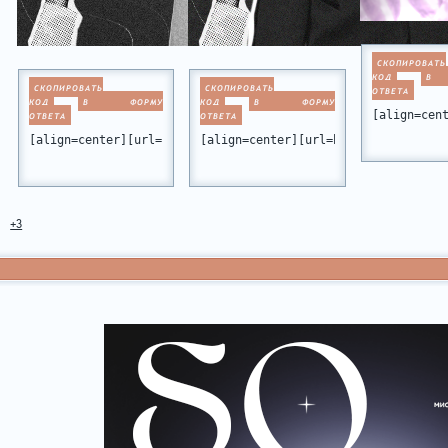
СКОПИРОВАТЬ
КОД
В
СКОПИРОВАТЬ
СКОПИРОВАТЬ
ОТВЕТА
КОД
В ФОРМУ
КОД
В ФОРМУ
[align=cen
ОТВЕТА
ОТВЕТА
[align=center][url=https://miamiclub.ru/viewtopic.php?id=10
[align=center][url=https://miamiclu
+3