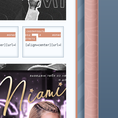
СКОПИРОВАТЬ
 ФОРМУ
КОД
В ФОРМУ
ОТВЕТА
&p=2#p411391][img]https://forumstatic.ru/files/001b/c7/a6/44304.
b.ru/viewtopic.php?id=10#p391574][img]https://forumstatic.ru/fil
ter][url=https://miamiclub.ru/viewtopic.php?id=10#p232137][img]h
[align=center][url=https://miamiclub.ru/viewtopic.