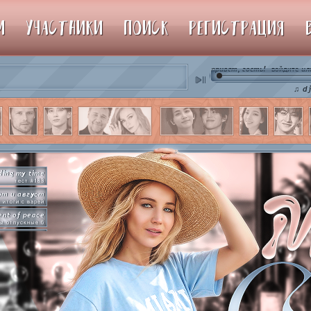
М
УЧАСТНИКИ
ПОИСК
РЕГИСТРАЦИЯ
привет, гость!
ил
войдите
♫ dj aaron r
ding my time
тест #183
от и август
итоги с варей
nt of peace
ы отпускные 6
рямо сейчас
упим пиньяту!
by so slowly
раммы на базе
hot in herre
икер-пати туть