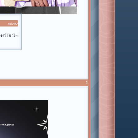
 ФОРМУ
ter][url=https://miamiclub.ru/][img]https://forumstatic.ru/files
#p344710][img]https://forumstatic.ru/files/001b/c7/a6/92637.png[
b.ru/viewtopic.php?id=10#p339066][img]https://forumstatic.ru/fil
2