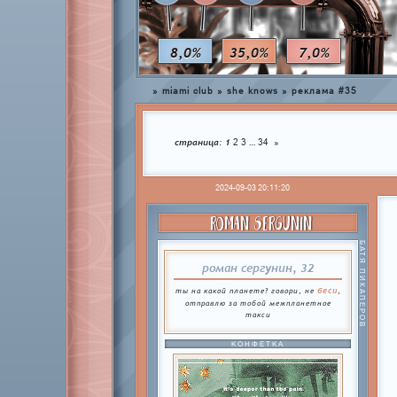
8,0%
35,0%
7,0%
»
miami club
»
she knows
»
реклама #35
страница:
1
…
2
3
34
»
2024-09-03 20:11:20
ROMAN SERGUNIN
БАТЯ ПИКАПЕРОВ
роман сергунин, 32
беси
ты на какой планете? говори, не
,
отправлю за тобой межпланетное
такси
КОНФЕТКА