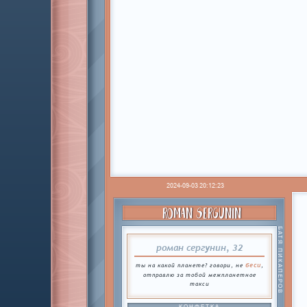
2024-09-03 20:12:23
ROMAN SERGUNIN
БАТЯ ПИКАПЕРОВ
роман сергунин, 32
беси
ты на какой планете? говори, не
,
отправлю за тобой межпланетное
такси
КОНФЕТКА