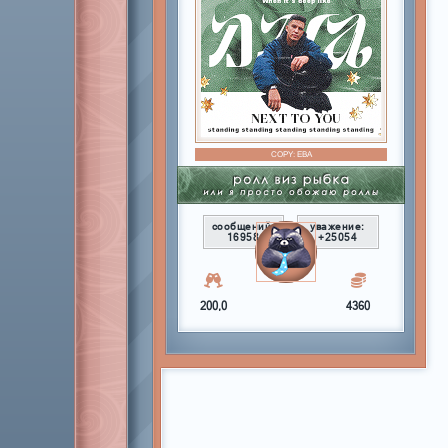
COPY:
ЕВА
сообщений:
уважение:
16958
+25054
200,0
4360